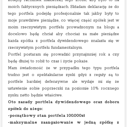
kolejny rachunek maklerski) tego zrobić aby było to na
moich faktycznych pieniądzach. Składam deklarację że do
tego portfela podejdę profesjonalnie tak jakby były to
moje prawdziwe pieniądze, co więcej część spółek jest w
moim rzeczywistym portfelu prowadzonym na blogu a
docelowo będę chciał aby chociaż za małe pieniądze
każda spółka z portfela dywidendowego znalazła się w
rzeczywistym portfelu fundamentalnym.
Portfel postaram się prowadzić przynajmniej rok a czy
będę dłużej to robił to czas i życie pokaże.
Mam świadomość że w przypadku tego typu portfela
trudno jest o spektakularne zyski gdyż z reguły są to
portfele bardziej defensywne ale wydaje mi się że
ustawienie sobie poprzeczki na poziomie 10% rocznego
zysku netto będzie właściwe.
Oto zasady portfela dywidendowego oraz doboru
spółek do niego:
-początkowy stan portfela 100.000zł
-maksymalne zaangażowanie w jedną spółkę z