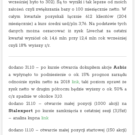
wcześniej było to 302). Są to wyniki i tak lepsze od moich
założeń czyli zwiększania bazy o 100 miesięcznie netto. W
całym kwartale pozyskali łącznie 612 klientów (204
miesięcznie) a kurs średni usd/pln 3,76. Na podstawie tych
danych można oszacować iż zysk Livechat za ostatni
kwartał wyniósł ok. 14,6 mln przy 12,4 mln rok wcześniej
czyli 18% wyższy r/r.
dodano 31.10 – po kursie otwarcia dokupiłem akcje
Asbis
a wpłynęło to podniesienie o ok. 15% prognoz zarządu
odnośnie zysku netto za 2018
link
, taki poziom sprawi że
zysk netto w drugim półroczu będzie wyższy o ok. 50% a
c/z spadnie w okolice 3,10.
dodano 21.10 – otwarcie małej pozycji (1000 akcji) na
Stalexport
po kursie zamknięcia z ostatniej sesji (3,15zł)
– analiza kupna
link
dodano 11.10 – otwarcie małej pozycji startowej (150 akcji)