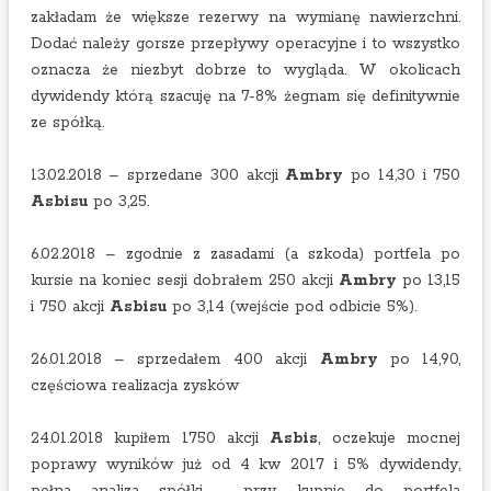
zakładam że większe rezerwy na wymianę nawierzchni.
Dodać należy gorsze przepływy operacyjne i to wszystko
oznacza że niezbyt dobrze to wygląda. W okolicach
dywidendy którą szacuję na 7-8% żegnam się definitywnie
ze spółką.
13.02.2018 – sprzedane 300 akcji
Ambry
po 14,30 i 750
Asbisu
po 3,25.
6.02.2018 – zgodnie z zasadami (a szkoda) portfela po
kursie na koniec sesji dobrałem 250 akcji
Ambry
po 13,15
i 750 akcji
Asbisu
po 3,14 (wejście pod odbicie 5%).
26.01.2018 – sprzedałem 400 akcji
Ambry
po 14,90,
częściowa realizacja zysków
24.01.2018 kupiłem 1750 akcji
Asbis
, oczekuje mocnej
poprawy wyników już od 4 kw 2017 i 5% dywidendy,