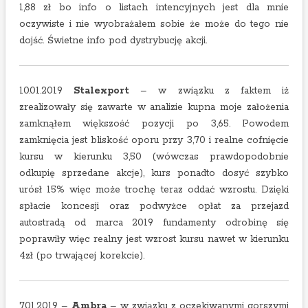
1,88 zł bo info o listach intencyjnych jest dla mnie
oczywiste i nie wyobrażałem sobie że może do tego nie
dojść. Świetne info pod dystrybucję akcji.
10.01.2019
Stalexport
– w związku z faktem iż
zrealizowały się zawarte w analizie kupna moje założenia
zamknąłem większość pozycji po 3,65. Powodem
zamknięcia jest bliskość oporu przy 3,70 i realne cofnięcie
kursu w kierunku 3,50 (wówczas prawdopodobnie
odkupię sprzedane akcje), kurs ponadto dosyć szybko
urósł 15% więc może trochę teraz oddać wzrostu. Dzięki
spłacie koncesji oraz podwyżce opłat za przejazd
autostradą od marca 2019 fundamenty odrobinę się
poprawiły więc realny jest wzrost kursu nawet w kierunku
4zł (po trwającej korekcie).
7.01.2019 –
Ambra
– w związku z oczekiwanymi gorszymi