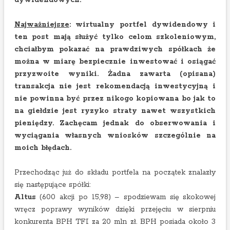
dywidendowych.
Najważniejsze
: wirtualny portfel dywidendowy i
ten post mają służyć tylko celom szkoleniowym,
chciałbym pokazać na prawdziwych spółkach że
można w miarę bezpiecznie inwestować i osiągać
przyzwoite wyniki. Żadna zawarta (opisana)
transakcja nie jest rekomendacją inwestycyjną i
nie powinna być przez nikogo kopiowana bo jak to
na giełdzie jest ryzyko straty nawet wszystkich
pieniędzy. Zachęcam jednak do obserwowania i
wyciągania własnych wniosków szczególnie na
moich błędach.
Przechodząc już do składu portfela na początek znalazły
się następujące spółki:
Altus
(600 akcji po 15,98) – spodziewam się skokowej
wręcz poprawy wyników dzięki przejęciu w sierpniu
konkurenta BPH TFI za 20 mln zł. BPH posiada około 3