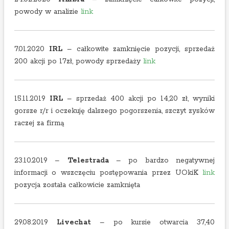
powody w analizie
link
7.01.2020
IRL
– całkowite zamknięcie pozycji, sprzedaż
200 akcji po 17zł, powody sprzedaży
link
15.11.2019
IRL
– sprzedaż 400 akcji po 14,20 zł, wyniki
gorsze r/r i oczekuję dalszego pogorszenia, szczyt zysków
raczej za firmą
23.10.2019 –
Telestrada
– po bardzo negatywnej
informacji o wszczęciu postępowania przez UOkiK
link
pozycja została całkowicie zamknięta
29.08.2019
Livechat
– po kursie otwarcia 37,40