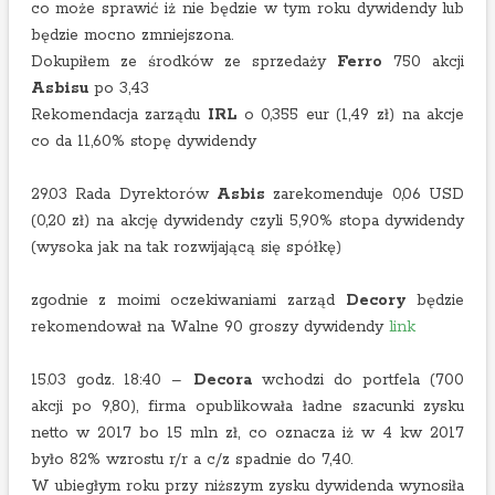
co może sprawić iż nie będzie w tym roku dywidendy lub
będzie mocno zmniejszona.
Dokupiłem ze środków ze sprzedaży
Ferro
750 akcji
Asbisu
po 3,43
Rekomendacja zarządu
IRL
o 0,355 eur (1,49 zł) na akcje
co da 11,60% stopę dywidendy
29.03 Rada Dyrektorów
Asbis
zarekomenduje 0,06 USD
(0,20 zł) na akcję dywidendy czyli 5,90% stopa dywidendy
(wysoka jak na tak rozwijającą się spółkę)
zgodnie z moimi oczekiwaniami zarząd
Decory
będzie
rekomendował na Walne 90 groszy dywidendy
link
15.03 godz. 18:40 –
Decora
wchodzi do portfela (700
akcji po 9,80), firma opublikowała ładne szacunki zysku
netto w 2017 bo 15 mln zł, co oznacza iż w 4 kw 2017
było 82% wzrostu r/r a c/z spadnie do 7,40.
W ubiegłym roku przy niższym zysku dywidenda wynosiła