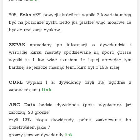
Getbacku
link
.
9.05
Seko
65% pozycji skróciłem, wyniki 2 kwartału mogą
być na poziomie zysku netto już płaskie więc możliwe że
będzie realizacja zysków.
ZEPAK
sprzedany po informacji o dywidendzie i
wzroście kursu, niestety spodziewane są sporo gorsze
wyniki za 1 kw więc uznałem że lepiej sprzedać tym
bardziej że jeszcze miesiąc temu kurs był o 15% niżej
CDRL
wypłaci 1 zł dywidendy czyli 3% (zgodnie z
zapowiedziami)
link
ABC Data
będzie dywidenda (poza wypłaconą już
zaliczką) 23 grosze
czyli 12% stopa dywidendy, pełne zaskoczenie bo
oczekiwałem jakiś 7
groszy jeszcze dywidendy
link