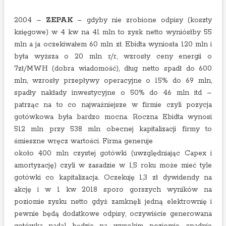
20.04 –
ZEPAK
– gdyby nie zrobione odpisy (koszty
księgowe) w 4 kw na 41 mln to zysk netto wyniósłby 55
mln a ja oczekiwałem 60 mln zł. Ebidta wyniosła 120 mln i
była wyższa o 20 mln r/r, wzrosły ceny energii o
7zł/MWH (dobra wiadomość), dług netto spadł do 600
mln, wzrosły przepływy operacyjne o 15% do 69 mln,
spadły nakłady inwestycyjne o 50% do 46 mln itd –
patrząc na to co najważniejsze w firmie czyli pozycja
gotówkowa była bardzo mocna. Roczna Ebidta wynosi
512 mln przy 538 mln obecnej kapitalizacji firmy to
śmieszne wręcz wartości. Firma generuje
około 400 mln czystej gotówki (uwzględniając Capex i
amortyzację) czyli w zasadzie w 1,5 roku może mieć tyle
gotówki co kapitalizacja. Oczekuję 1,3 zł dywidendy na
akcję i w 1 kw 2018 sporo gorszych wyników na
poziomie zysku netto gdyż zamknęli jedną elektrownię i
pewnie będą dodatkowe odpisy, oczywiście generowana