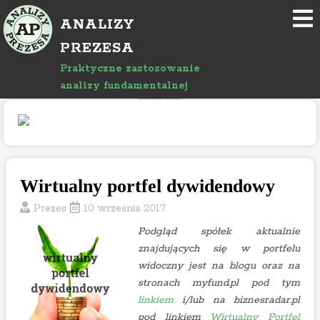
P
ANALIZY
r
z
PREZESA
e
Praktyczne zastosowanie
j
analizy fundamentalnej
d
"Rozwój bloga wspierany jest reklamami, których treść jest niezależna od prowadzącego."
ź
d
o
a
r
Wirtualny portfel dywidendowy
t
Prezes
10 września 2017
y
k
Podgląd spółek aktualnie
u
znajdujących się w portfelu
ł
widoczny jest na blogu oraz na
u
stronach myfund.pl pod tym
linkiem
i/lub na biznesradar.pl
pod linkiem
Wirtualny Portfel