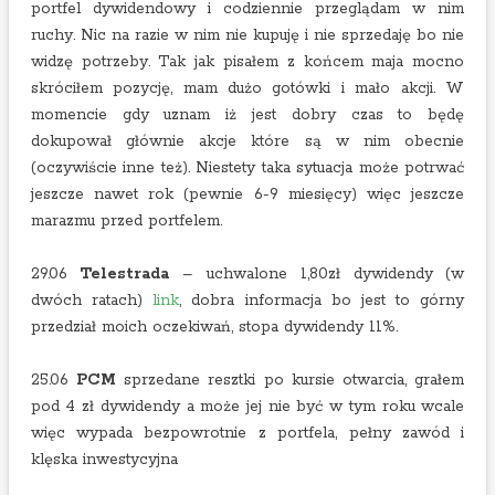
portfel dywidendowy i codziennie przeglądam w nim
ruchy. Nic na razie w nim nie kupuję i nie sprzedaję bo nie
widzę potrzeby. Tak jak pisałem z końcem maja mocno
skróciłem pozycję, mam dużo gotówki i mało akcji. W
momencie gdy uznam iż jest dobry czas to będę
dokupował głównie akcje które są w nim obecnie
(oczywiście inne też). Niestety taka sytuacja może potrwać
jeszcze nawet rok (pewnie 6-9 miesięcy) więc jeszcze
marazmu przed portfelem.
29.06
Telestrada
– uchwalone 1,80zł dywidendy (w
dwóch ratach)
link
, dobra informacja bo jest to górny
przedział moich oczekiwań, stopa dywidendy 11%.
25.06
PCM
sprzedane resztki po kursie otwarcia, grałem
pod 4 zł dywidendy a może jej nie być w tym roku wcale
więc wypada bezpowrotnie z portfela, pełny zawód i
klęska inwestycyjna