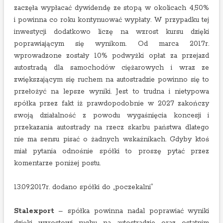
zaczęła wypłacać dywidendę ze stopą w okolicach 4,50%
i powinna co roku kontynuować wypłaty. W przypadku tej
inwestycji dodatkowo liczę na wzrost kursu dzięki
poprawiającym się wynikom. Od marca 2017r.
wprowadzone zostały 10% podwyżki opłat za przejazd
autostradą dla samochodów ciężarowych i wraz ze
zwiększającym się ruchem na autostradzie powinno się to
przełożyć na lepsze wyniki. Jest to trudna i nietypowa
spółka przez fakt iż prawdopodobnie w 2027 zakończy
swoją działalność z powodu wygaśnięcia koncesji i
przekazania autostrady na rzecz skarbu państwa dlatego
nie ma sensu pisać o żadnych wskaźnikach. Gdyby ktoś
miał pytania odnośnie spółki to proszę pytać przez
komentarze poniżej postu.
13.09.2017r. dodano spółki do „poczekalni”
Stalexport
– spółka powinna nadal poprawiać wyniki