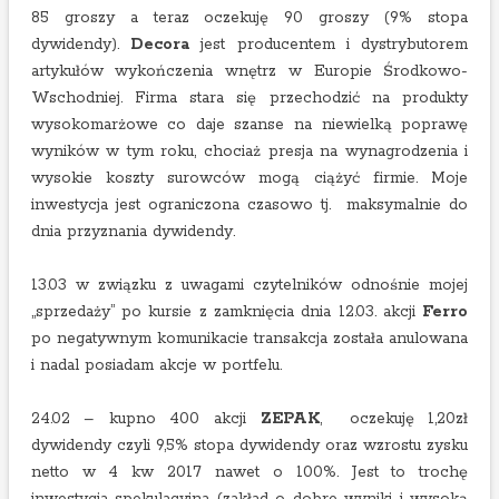
85 groszy a teraz oczekuję 90 groszy (9% stopa
dywidendy).
Decora
jest producentem i dystrybutorem
artykułów wykończenia wnętrz w Europie Środkowo-
Wschodniej. Firma stara się przechodzić na produkty
wysokomarżowe co daje szanse na niewielką poprawę
wyników w tym roku, chociaż presja na wynagrodzenia i
wysokie koszty surowców mogą ciążyć firmie. Moje
inwestycja jest ograniczona czasowo tj. maksymalnie do
dnia przyznania dywidendy.
13.03 w związku z uwagami czytelników odnośnie mojej
„sprzedaży” po kursie z zamknięcia dnia 12.03. akcji
Ferro
po negatywnym komunikacie transakcja została anulowana
i nadal posiadam akcje w portfelu.
24.02 – kupno 400 akcji
ZEPAK
, oczekuję 1,20zł
dywidendy czyli 9,5% stopa dywidendy oraz wzrostu zysku
netto w 4 kw 2017 nawet o 100%. Jest to trochę