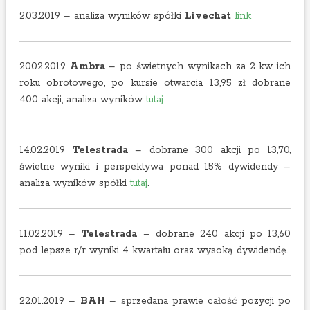
2.03.2019 – analiza wyników spółki
Livechat
link
20.02.2019
Ambra
– po świetnych wynikach za 2 kw ich
roku obrotowego, po kursie otwarcia 13,95 zł dobrane
400 akcji, analiza wyników
tutaj
14.02.2019
Telestrada
– dobrane 300 akcji po 13,70,
świetne wyniki i perspektywa ponad 15% dywidendy –
analiza wyników spółki
tutaj
.
11.02.2019 –
Telestrada
– dobrane 240 akcji po 13,60
pod lepsze r/r wyniki 4 kwartału oraz wysoką dywidendę.
22.01.2019 –
BAH
– sprzedana prawie całość pozycji po