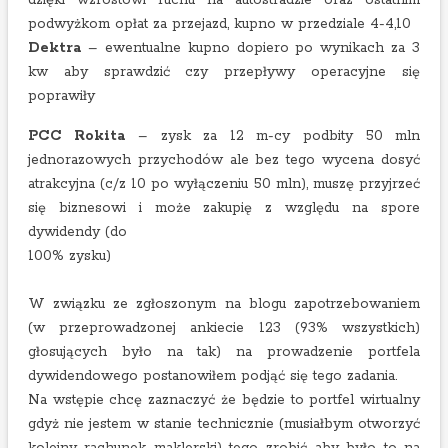
dzięki wzrostowi ruchu na autostradzie oraz ostatnim
podwyżkom opłat za przejazd, kupno w przedziale 4-4,10
Dektra
– ewentualne kupno dopiero po wynikach za 3
kw aby sprawdzić czy przepływy operacyjne się
poprawiły
PCC Rokita
– zysk za 12 m-cy podbity 50 mln
jednorazowych przychodów ale bez tego wycena dosyć
atrakcyjna (c/z 10 po wyłączeniu 50 mln), muszę przyjrzeć
się biznesowi i może zakupię z względu na spore
dywidendy (do
100% zysku)
W związku ze zgłoszonym na blogu zapotrzebowaniem
(w przeprowadzonej ankiecie 123 (93% wszystkich)
głosujących było na tak) na prowadzenie portfela
dywidendowego postanowiłem podjąć się tego zadania.
Na wstępie chcę zaznaczyć że będzie to portfel wirtualny
gdyż nie jestem w stanie technicznie (musiałbym otworzyć