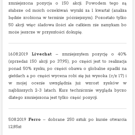
zmniejszona pozycja o 150 akcji. Powodem tego są
słabsze od moich oczekiwań wyniki za 1 kwartał (analiza
będzie zrobiona w terminie późniejszym). Pozostało tylko
50 akcji więc śladowa ilości ale całkiem nie zamykam bo
może jeszcze w przyszłości dokupię.
16.08.2019
Livechat
– zmniejszyłem pozycję o 40%
(sprzedaż 150 akcji po 37,95), po części jest to realizacja
ponad 50% zysku, po części obawa o globalne spadki na
giełdach a po części wycena robi się już wysoka (c/z 17) i
w mojej ocenie uwzględnia już wzrost zysków w
najbliższych 2-3 latach. Kurs technicznie wygląda byczo
dlatego zmniejszona jest tylko część pozycji.
5.08.2019
Ferro
– dobrane 250 sztuk po kursie otwarcia
12,85zł