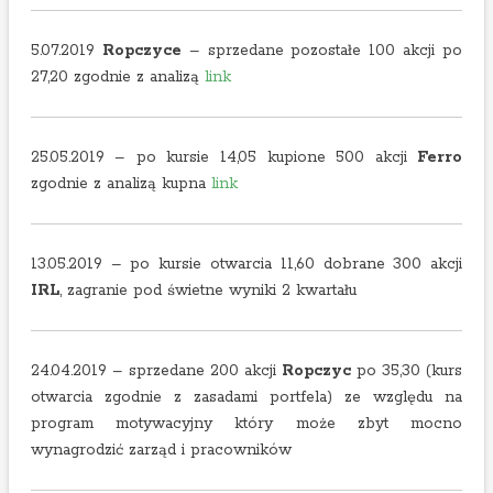
5.07.2019
Ropczyce
– sprzedane pozostałe 100 akcji po
27,20 zgodnie z analizą
link
25.05.2019 – po kursie 14,05 kupione 500 akcji
Ferro
zgodnie z analizą kupna
link
13.05.2019 – po kursie otwarcia 11,60 dobrane 300 akcji
IRL
, zagranie pod świetne wyniki 2 kwartału
24.04.2019 – sprzedane 200 akcji
Ropczyc
po 35,30 (kurs
otwarcia zgodnie z zasadami portfela) ze względu na
program motywacyjny który może zbyt mocno
wynagrodzić zarząd i pracowników