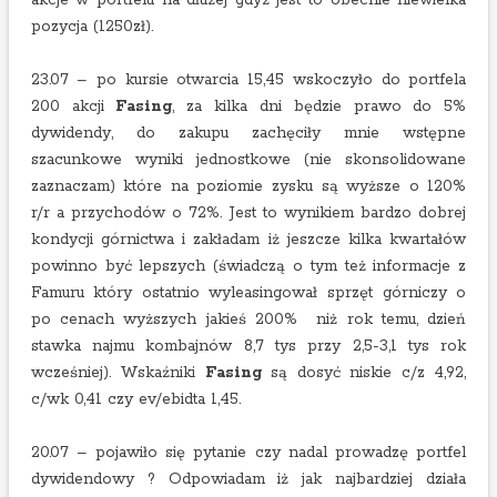
akcje w portfelu na dłużej gdyż jest to obecnie niewielka
pozycja (1250zł).
23.07 – po kursie otwarcia 15,45 wskoczyło do portfela
200 akcji
Fasing
, za kilka dni będzie prawo do 5%
dywidendy, do zakupu zachęciły mnie wstępne
szacunkowe wyniki jednostkowe (nie skonsolidowane
zaznaczam) które na poziomie zysku są wyższe o 120%
r/r a przychodów o 72%. Jest to wynikiem bardzo dobrej
kondycji górnictwa i zakładam iż jeszcze kilka kwartałów
powinno być lepszych (świadczą o tym też informacje z
Famuru który ostatnio wyleasingował sprzęt górniczy o
po cenach wyższych jakieś 200% niż rok temu, dzień
stawka najmu kombajnów 8,7 tys przy 2,5-3,1 tys rok
wcześniej). Wskaźniki
Fasing
są dosyć niskie c/z 4,92,
c/wk 0,41 czy ev/ebidta 1,45.
20.07 – pojawiło się pytanie czy nadal prowadzę portfel
dywidendowy ? Odpowiadam iż jak najbardziej działa