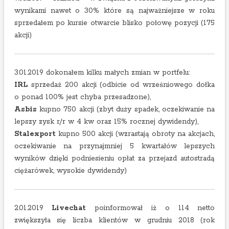
wynikami nawet o 30% które są najważniejsze w roku
sprzedałem po kursie otwarcie blisko połowę pozycji (175
akcji)
3.01.2019 dokonałem kilku małych zmian w portfelu:
IRL
sprzedaż 200 akcji (odbicie od wrześniowego dołka
o ponad 100% jest chyba przesadzone),
Asbis
kupno 750 akcji (zbyt duży spadek, oczekiwanie na
lepszy zysk r/r w 4 kw oraz 15% rocznej dywidendy),
Stalexport
kupno 500 akcji (wzrastają obroty na akcjach,
oczekiwanie na przynajmniej 5 kwartałów lepszych
wyników dzięki podniesieniu opłat za przejazd autostradą
ciężarówek, wysokie dywidendy)
2.01.2019
Livechat
poinformował iż o 114 netto
zwiększyła się liczba klientów w grudniu 2018 (rok