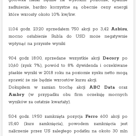
gotówka nadal będzie na wysokim poziomie, spadnie
zadłużenie, bardzo korzystne są obecnie ceny energii
które wzrosły około 10% kw/kw.
11.04 godz. 23:20 sprzedałem 750 akcji po 3,42
Asbisu
,
mocno osłabienie Rubla do USD może negatywnie
wpłynąć na przyszłe wyniki
9.04 godz 18:00, sprzedane wszystkie akcji
Decory
po
10,60 (zysk 7%), powód to 8% dywidenda i oczekiwane
płaskie wyniki w 2018 roku na poziomie zysku netto mogą
sprawić że nie będzie wzrostów kursu akcji.
Dokupiłem w zamian trochę akcji
ABC Data
oraz
Ambry
(w przypadku obu firm oczekuję mocnych
wyników za ostatnie kwartały).
5.04 godz. 19:50 zamknięta pozycja
Ferro
600 akcji po
15,40 (kurs zamknięcia), powodem zamknięcia jest
naliczenie przez US zaległego podatku na około 30 mln