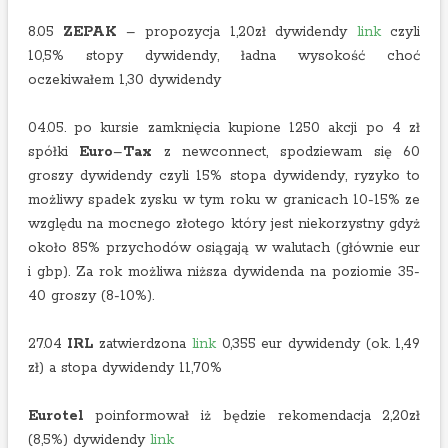
8.05
ZEPAK
– propozycja 1,20zł dywidendy
link
czyli
10,5% stopy dywidendy, ładna wysokość choć
oczekiwałem 1,30 dywidendy
04.05. po kursie zamknięcia kupione 1250 akcji po 4 zł
spółki
Euro
–
Tax
z newconnect, spodziewam się 60
groszy dywidendy czyli 15% stopa dywidendy, ryzyko to
możliwy spadek zysku w tym roku w granicach 10-15% ze
względu na mocnego złotego który jest niekorzystny gdyż
około 85% przychodów osiągają w walutach (głównie eur
i gbp). Za rok możliwa niższa dywidenda na poziomie 35-
40 groszy (8-10%).
27.04
IRL
zatwierdzona
link
0,355 eur dywidendy (ok. 1,49
zł) a stopa dywidendy 11,70%
Eurotel
poinformował iż będzie rekomendacja 2,20zł
(8,5%) dywidendy
link