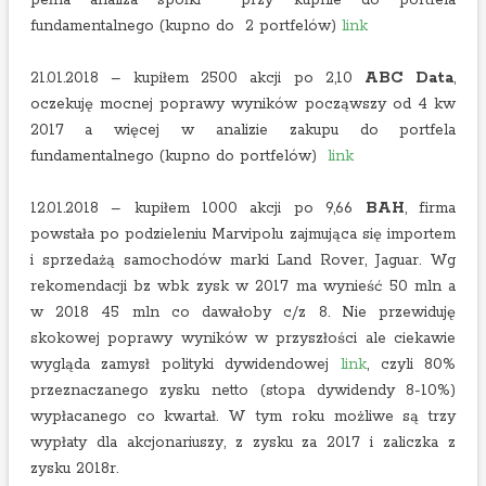
pełna analiza spółki przy kupnie do portfela
fundamentalnego (kupno do 2 portfelów)
link
21.01.2018 – kupiłem 2500 akcji po 2,10
ABC Data
,
oczekuję mocnej poprawy wyników począwszy od 4 kw
2017 a więcej w analizie zakupu do portfela
fundamentalnego (kupno do portfelów)
link
12.01.2018 – kupiłem 1000 akcji po 9,66
BAH
, firma
powstała po podzieleniu Marvipolu zajmująca się importem
i sprzedażą samochodów marki Land Rover, Jaguar. Wg
rekomendacji bz wbk zysk w 2017 ma wynieść 50 mln a
w 2018 45 mln co dawałoby c/z 8. Nie przewiduję
skokowej poprawy wyników w przyszłości ale ciekawie
wygląda zamysł polityki dywidendowej
link
, czyli 80%
przeznaczanego zysku netto (stopa dywidendy 8-10%)
wypłacanego co kwartał. W tym roku możliwe są trzy
wypłaty dla akcjonariuszy, z zysku za 2017 i zaliczka z
zysku 2018r.