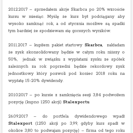
20.12.2017 – sprzedałem akcje Skarbca po 20% wzroście
kursu w miesiąc. Myślę że kurs był podciągany aby
wysoko zamknąć rok, a od stycznia możliwe są spadki
tym bardziej że spodziewam się gorszych wyników.
20.11.2017 – kupiłem pakiet startowy
Skarbca
, zakładam
że zysk skonsolidowany będzie w całym roku niższy o
50%, jednak w związku z wypłatami zysku ze spółek
zależnych za rok poprzedni będzie rekordowy zysk
jednostkowy który pozwoli pod koniec 2018 roku na
wypłatę 15-20% dywidendy.
20.10.2017 – po kursie z zamknięcia sesji 3,84 podwoiłem
pozycję (kupno 1250 akcji)
Stalexportu
26.09.2017 – do portfela dywidendowego wpadł
Stalexport
(1250 akcji po 3,99, gdyby kurs spadł w
okolice 3,80 to podwajam pozycję) – firma od tego roku