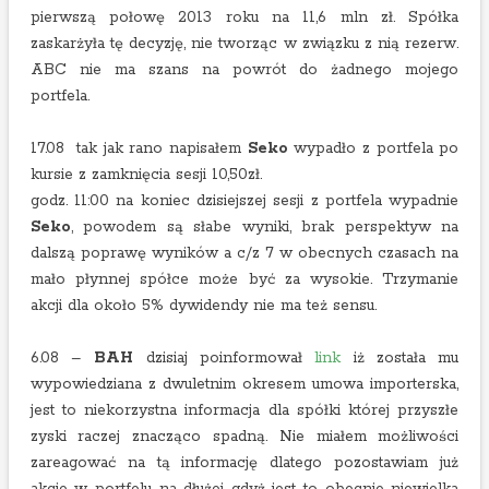
pierwszą połowę 2013 roku na 11,6 mln zł. Spółka
zaskarżyła tę decyzję, nie tworząc w związku z nią rezerw.
ABC nie ma szans na powrót do żadnego mojego
portfela.
17.08 tak jak rano napisałem
Seko
wypadło z portfela po
kursie z zamknięcia sesji 10,50zł.
godz. 11:00 na koniec dzisiejszej sesji z portfela wypadnie
Seko
, powodem są słabe wyniki, brak perspektyw na
dalszą poprawę wyników a c/z 7 w obecnych czasach na
mało płynnej spółce może być za wysokie. Trzymanie
akcji dla około 5% dywidendy nie ma też sensu.
6.08 –
BAH
dzisiaj poinformował
link
iż została mu
wypowiedziana z dwuletnim okresem umowa importerska,
jest to niekorzystna informacja dla spółki której przyszłe
zyski raczej znacząco spadną. Nie miałem możliwości
zareagować na tą informację dlatego pozostawiam już