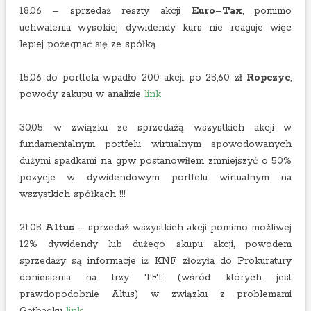
18.06 – sprzedaż reszty akcji
Euro
–
Tax
, pomimo
uchwalenia wysokiej dywidendy kurs nie reaguje więc
lepiej pożegnać się ze spółką
15.06 do portfela wpadło 200 akcji po 25,60 zł
Ropczyc
,
powody zakupu w analizie
link
30.05. w związku ze sprzedażą wszystkich akcji w
fundamentalnym portfelu wirtualnym spowodowanych
dużymi spadkami na gpw postanowiłem zmniejszyć o 50%
pozycje w dywidendowym portfelu wirtualnym na
wszystkich spółkach !!!
21.05
Altus
– sprzedaż wszystkich akcji pomimo możliwej
12% dywidendy lub dużego skupu akcji, powodem
sprzedaży są informacje iż KNF złożyła do Prokuratury
doniesienia na trzy TFI (wśród których jest
prawdopodobnie Altus) w związku z problemami