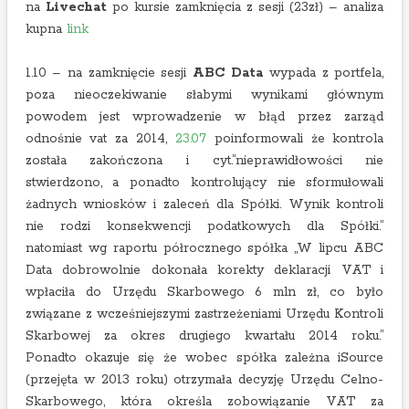
na
Livechat
po kursie zamknięcia z sesji (23zł) – analiza
kupna
link
1.10 – na zamknięcie sesji
ABC Data
wypada z portfela,
poza nieoczekiwanie słabymi wynikami głównym
powodem jest wprowadzenie w błąd przez zarząd
odnośnie vat za 2014,
23.07
poinformowali że kontrola
została zakończona i cyt.”nieprawidłowości nie
stwierdzono, a ponadto kontrolujący nie sformułowali
żadnych wniosków i zaleceń dla Spółki. Wynik kontroli
nie rodzi konsekwencji podatkowych dla Spółki.”
natomiast wg raportu półrocznego spółka „W lipcu ABC
Data dobrowolnie dokonała korekty deklaracji VAT i
wpłaciła do Urzędu Skarbowego 6 mln zł, co było
związane z wcześniejszymi zastrzeżeniami Urzędu Kontroli
Skarbowej za okres drugiego kwartału 2014 roku.”
Ponadto okazuje się że wobec spółka zależna iSource
(przejęta w 2013 roku) otrzymała decyzję Urzędu Celno-
Skarbowego, która określa zobowiązanie VAT za