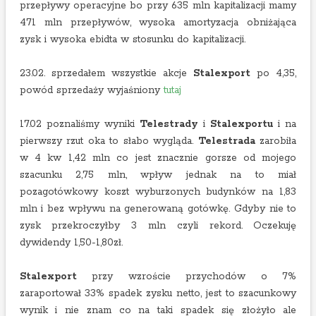
przepływy operacyjne bo przy 635 mln kapitalizacji mamy
471 mln przepływów, wysoka amortyzacja obniżająca
zysk i wysoka ebidta w stosunku do kapitalizacji.
23.02. sprzedałem wszystkie akcje
Stalexport
po 4,35,
powód sprzedaży wyjaśniony
tutaj
17.02 poznaliśmy wyniki
Telestrady
i
Stalexportu
i na
pierwszy rzut oka to słabo wygląda.
Telestrada
zarobiła
w 4 kw 1,42 mln co jest znacznie gorsze od mojego
szacunku 2,75 mln, wpływ jednak na to miał
pozagotówkowy koszt wyburzonych budynków na 1,83
mln i bez wpływu na generowaną gotówkę. Gdyby nie to
zysk przekroczyłby 3 mln czyli rekord. Oczekuję
dywidendy 1,50-1,80zł.
Stalexport
przy wzroście przychodów o 7%
zaraportował 33% spadek zysku netto, jest to szacunkowy
wynik i nie znam co na taki spadek się złożyło ale