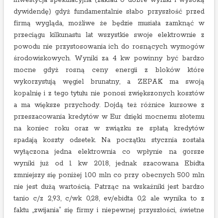
inwestycja spekulacyjna (zakład o dobre wyniki i wysoką
dywidendę) gdyż fundamentalnie słabo przyszłość przed
firmą wygląda, możliwe że będzie musiała zamknąć w
przeciągu kilkunastu lat wszystkie swoje elektrownie z
powodu nie przystosowania ich do rosnących wymogów
środowiskowych. Wyniki za 4 kw powinny być bardzo
mocne gdyż rosną ceny energii z bloków które
wykorzystują węgiel brunatny, a ZEPAK ma swoją
kopalnię i z tego tytułu nie ponosi zwiększonych kosztów
a ma większe przychody. Dojdą też różnice kursowe z
przeszacowania kredytów w Eur dzięki mocnemu złotemu
na koniec roku oraz w związku ze spłatą kredytów
spadają koszty odsetek. Na początku stycznia została
wyłączona jedna elektrownia co wpłynie na gorsze
wyniki już od 1 kw 2018, jednak szacowana Ebidta
zmniejszy się poniżej 100 mln co przy obecnych 500 mln
nie jest dużą wartością. Patrząc na wskaźniki jest bardzo
tanio c/z 2,93, c/wk 0,28, ev/ebidta 0,2 ale wynika to z
faktu „zwijania” się firmy i niepewnej przyszłości, świetne