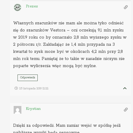
Prezes
Własnych szacunków nie mam ale można tyko odnieść
się do szacunków Vestora – oni oczekują 9,1 mln zysku
w 2019 roku co by oznaczało 2,8 mln wyższego zysku w
2 półroczu r/r. Zakładając że 1,4 mln przypada na 3
kwartał to zysk może być w okolicach 4,2 mln przy 2,8
mln rok temu. Pamiętaj że to takie w zasadzie niczym nie
poparte wyliczenia więc mogą być mylne.
Odpowiedz
25 listopada 2019 12:22
Krystian
Dzięki za odpowiedź. Mam zamiar wejść w spółkę jeśli
najbliższe wyniki będą sensowne.