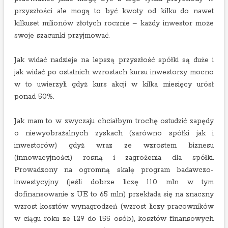
przyszłości ale mogą to być kwoty od kilku do nawet
kilkuset milionów złotych rocznie – każdy inwestor może
swoje szacunki przyjmować.
Jak widać nadzieje na lepszą przyszłość spółki są duże i
jak widać po ostatnich wzrostach kursu inwestorzy mocno
w to uwierzyli gdyż kurs akcji w kilka miesięcy urósł
ponad 50%.
Jak mam to w zwyczaju chciałbym trochę ostudzić zapędy
o niewyobrażalnych zyskach (zarówno spółki jak i
inwestorów) gdyż wraz ze wzrostem biznesu
(innowacyjności) rosną i zagrożenia dla spółki.
Prowadzony na ogromną skalę program badawczo-
inwestycyjny (jeśli dobrze liczę 110 mln w tym
dofinansowanie z UE to 65 mln) przekłada się na znaczny
wzrost kosztów wynagrodzeń (wzrost liczy pracowników
w ciągu roku ze 129 do 155 osób), kosztów finansowych