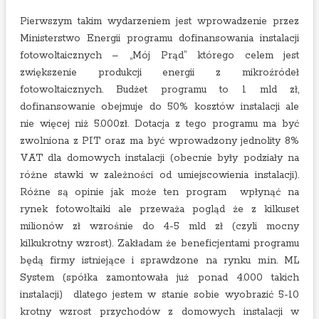
Pierwszym takim wydarzeniem jest wprowadzenie przez
Ministerstwo Energii programu dofinansowania instalacji
fotowoltaicznych – „Mój Prąd” którego celem jest
zwiększenie produkcji energii z mikroźródeł
fotowoltaicznych. Budżet programu to 1 mld zł,
dofinansowanie obejmuje do 50% kosztów instalacji ale
nie więcej niż 5.000zł. Dotacja z tego programu ma być
zwolniona z PIT oraz ma być wprowadzony jednolity 8%
VAT dla domowych instalacji (obecnie były podziały na
różne stawki w zależności od umiejscowienia instalacji).
Różne są opinie jak może ten program wpłynąć na
rynek fotowoltaiki ale przeważa pogląd że z kilkuset
milionów zł wzrośnie do 4-5 mld zł (czyli mocny
kilkukrotny wzrost). Zakładam że beneficjentami programu
będą firmy istniejące i sprawdzone na rynku m.in. ML
System (spółka zamontowała już ponad 4.000 takich
instalacji) dlatego jestem w stanie sobie wyobrazić 5-10
krotny wzrost przychodów z domowych instalacji w