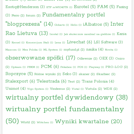
Eurotel
(5)
FAM
(5)
Esotiq@Henderson
(3)
Fasing
ETF mWIG40TR
(1)
Fundamentalny portfel
(3)
Ferro
(2)
forum
(2)
"blogprezesa"
(14)
Inter
iAlbatros
(5)
Gobarto
(1)
Helio
(1)
Rao Lietuva
(13)
Kania
Izostal
(1)
Jak skutecznie zarabiać na giełdzie
(1)
Livechat
(6)
(3)
LSI Software
(3)
Kernel
(1)
Konsorcjum Stali
(1)
Lena
(1)
nauka
(4)
myfund.pl
(2)
Maxcom
(1)
Mex Polska
(1)
ML System
(1)
Novita
(1)
obserwowane spółki
(17)
OEX
(3)
Odlewnie
(2)
Onico
PCM
(6)
(2)
PRO-LOG
(2)
Opteam
(1)
PBKM
(1)
Pekabex
(1)
PGS
(1)
Playway
(1)
Ropczyce
(5)
Seko
(3)
Różne wyniki
(2)
skaner
(2)
Skarbiec
(2)
Stalexport
(6)
Telestrada
(6)
Trans Polonia
(4)
Test
(2)
Unimot
(4)
Vindexus
(2)
Vistula
(2)
WDX
(2)
Vigo System
(1)
Vistal
(1)
wirtualny portfel dywidendowy
(38)
wirtualny portfel fundamentalny
(50)
Wyniki kwartalne
(20)
Wistil
(2)
Wittchen
(1)