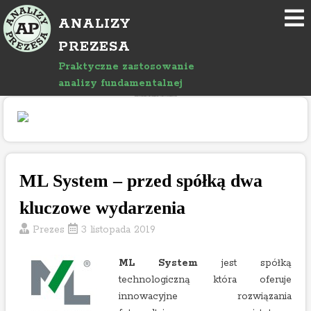
P
ANALIZY
r
z
PREZESA
e
Praktyczne zastosowanie
j
analizy fundamentalnej
d
"Rozwój bloga wspierany jest reklamami, których treść jest niezależna od prowadzącego."
ź
d
o
a
r
ML System – przed spółką dwa
t
kluczowe wydarzenia
y
k
Prezes
3 listopada 2019
u
ł
ML System
jest spółką
u
technologiczną która oferuje
innowacyjne rozwiązania