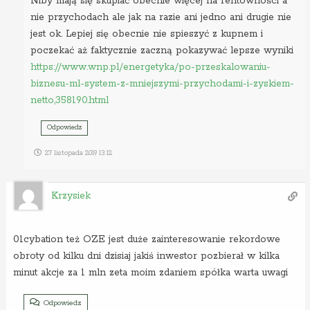
Niby mają się skupiać obecnie więcej na rentowności a
nie przychodach ale jak na razie ani jedno ani drugie nie
jest ok. Lepiej się obecnie nie spieszyć z kupnem i
poczekać aż faktycznie zaczną pokazywać lepsze wyniki
https://www.wnp.pl/energetyka/po-przeskalowaniu-
biznesu-ml-system-z-mniejszymi-przychodami-i-zyskiem-
netto,358190.html
Odpowiedz
27 listopada 2019 13:12
Krzysiek
01cybation też OZE jest duże zainteresowanie rekordowe
obroty od kilku dni dzisiaj jakiś inwestor pozbierał w kilka
minut akcje za 1 mln zeta moim zdaniem spółka warta uwagi
Odpowiedz