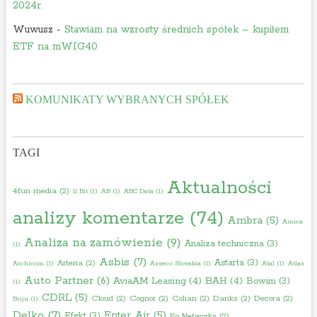
2024r.
Wuwusz
-
Stawiam na wzrosty średnich spółek – kupiłem
ETF na mWIG40
KOMUNIKATY WYBRANYCH SPÓŁEK
TAGI
Aktualności
4fun media
(2)
11 Bit
(1)
AB
(1)
ABC Data
(1)
analizy komentarze
(74)
Ambra
(5)
Amica
Analiza na zamówienie
(9)
Analiza techniczna
(3)
(1)
Asbis
(7)
Astarta
(3)
Arteria
(2)
Archicom
(1)
Asseco Slovakia
(1)
Atal
(1)
Atlas
Auto Partner
(6)
AviaAM Leasing
(4)
BAH
(4)
Bowim
(3)
(1)
CDRL
(5)
Cloud
(2)
Cognor
(2)
Colian
(2)
Danks
(2)
Decora
(2)
Briju
(1)
Delko
(7)
Enter Air
(5)
Efekt
(3)
Eo Networks
(2)