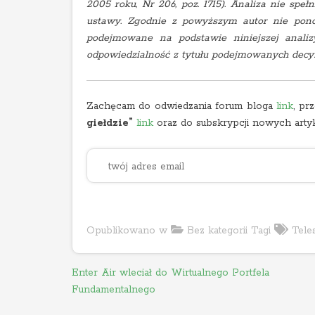
2005 roku, Nr 206, poz. 1715). Analiza nie 
ustawy. Zgodnie z powyższym autor nie ponos
podejmowane na podstawie niniejszej anali
odpowiedzialność z tytułu podejmowanych decyz
Zachęcam do odwiedzania forum bloga
link
, pr
giełdzie”
link
oraz do subskrypcji nowych arty
Opublikowano w
Bez kategorii
Tagi
Tele
N
Enter Air wleciał do Wirtualnego Portfela
Fundamentalnego
a