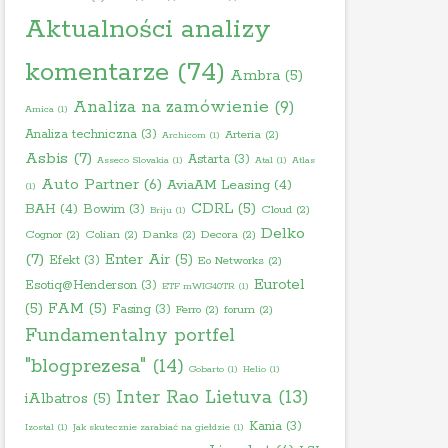
Aktualności analizy
komentarze
(74)
Ambra
(5)
Analiza na zamówienie
(9)
Amica
(1)
Analiza techniczna
(3)
Arteria
(2)
Archicom
(1)
Asbis
(7)
Astarta
(3)
Asseco Slovakia
(1)
Atal
(1)
Atlas
Auto Partner
(6)
AviaAM Leasing
(4)
(1)
BAH
(4)
CDRL
(5)
Bowim
(3)
Cloud
(2)
Briju
(1)
Delko
Cognor
(2)
Colian
(2)
Danks
(2)
Decora
(2)
(7)
Enter Air
(5)
Efekt
(3)
Eo Networks
(2)
Eurotel
Esotiq@Henderson
(3)
ETF mWIG40TR
(1)
(5)
FAM
(5)
Fasing
(3)
Ferro
(2)
forum
(2)
Fundamentalny portfel
"blogprezesa"
(14)
Gobarto
(1)
Helio
(1)
Inter Rao Lietuva
(13)
iAlbatros
(5)
Kania
(3)
Izostal
(1)
Jak skutecznie zarabiać na giełdzie
(1)