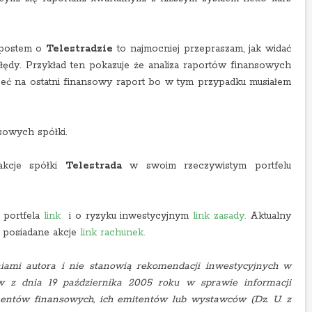
 postem o
Telestradzie
to najmocniej przepraszam, jak widać
ędy. Przykład ten pokazuje że analiza raportów finansowych
rzeć na ostatni finansowy raport bo w tym przypadku musiałem
sowych spółki.
akcje spółki
Telestrada
w swoim rzeczywistym portfelu
 portfela
link
i o ryzyku inwestycyjnym
link zasady.
Aktualny
 posiadane akcje
link rachunek.
iami autora i nie stanowią rekomendacji inwestycyjnych w
w z dnia 19 października 2005 roku w sprawie informacji
entów finansowych, ich emitentów lub wystawców (Dz. U. z