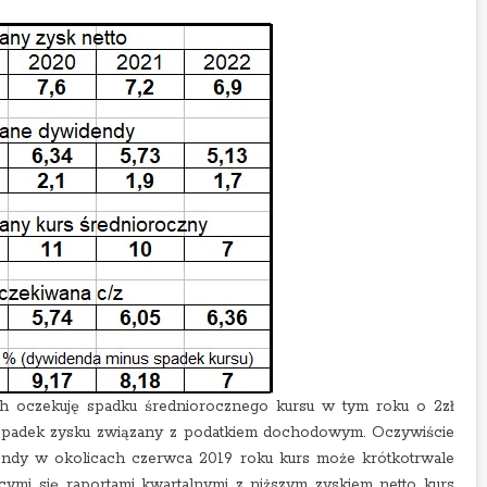
h oczekuję spadku średniorocznego kursu w tym roku o 2zł
 spadek zysku związany z podatkiem dochodowym. Oczywiście
endy w okolicach czerwca 2019 roku kurs może krótkotrwale
cymi się raportami kwartalnymi z niższym zyskiem netto kurs