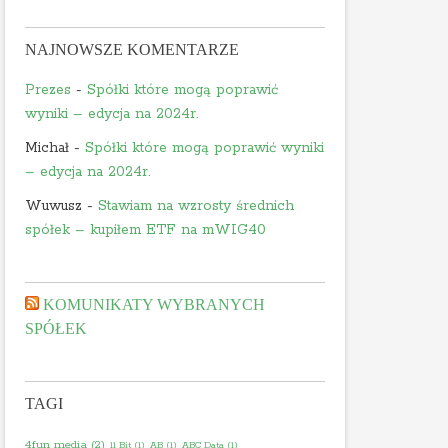
NAJNOWSZE KOMENTARZE
Prezes
-
Spółki które mogą poprawić
wyniki – edycja na 2024r.
Michał
-
Spółki które mogą poprawić wyniki
– edycja na 2024r.
Wuwusz
-
Stawiam na wzrosty średnich
spółek – kupiłem ETF na mWIG40
KOMUNIKATY WYBRANYCH
SPÓŁEK
TAGI
4fun media
(2)
11 Bit
(1)
AB
(1)
ABC Data
(1)