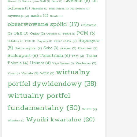
Livechat
(6)
LSI
Kernel
(1)
Konsorcjum Stali
(1)
Lena
(1)
Software
(3)
Maxcom
(1)
Mex Polska
(1)
ML System
(1)
nauka
(4)
myfund.pl
(2)
Novita
(1)
obserwowane spółki
(17)
Odlewnie
PCM
(6)
OEX
(3)
(2)
Onico
(2)
Opteam
(1)
PBKM
(1)
Ropczyce
PRO-LOG
(2)
Pekabex
(1)
PGS
(1)
Playway
(1)
(5)
Seko
(3)
Różne wyniki
(2)
skaner
(2)
Skarbiec
(2)
Stalexport
(6)
Telestrada
(6)
Trans
Test
(2)
Polonia
(4)
Unimot
(4)
Vindexus
(2)
Vigo System
(1)
wirtualny
Vistula
(2)
WDX
(2)
Vistal
(1)
portfel dywidendowy
(38)
wirtualny portfel
fundamentalny
(50)
Wistil
(2)
Wyniki kwartalne
(20)
Wittchen
(1)