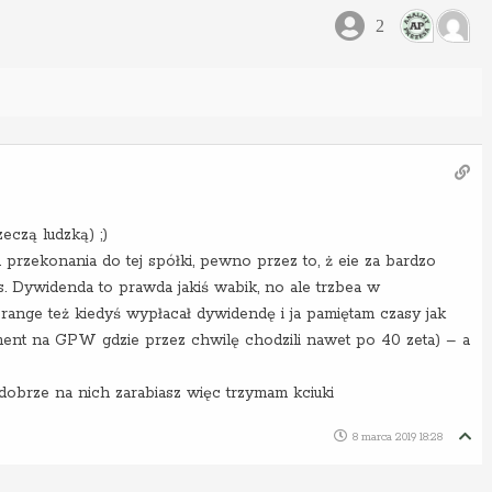
2
eczą ludzką) ;)
 przekonania do tej spółki, pewno przez to, ż eie za bardzo
. Dywidenda to prawda jakiś wabik, no ale trzbea w
nge też kiedyś wypłacał dywidendę i ja pamiętam czasy jak
ent na GPW gdzie przez chwilę chodzili nawet po 40 zeta) – a
i dobrze na nich zarabiasz więc trzymam kciuki
8 marca 2019 18:28