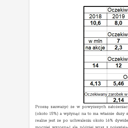
Proszę zauważyć że w powyższych założeniac
(około 15%) a wpłynąć na to ma właśnie duży
realne jest że po uchwaleniu około 16% dywid
mocniej wzrosnąć ale później wraz z pojawiają