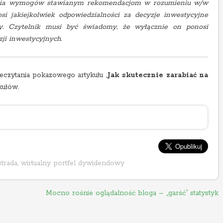
spełnia wymogów stawianym rekomendacjom w rozumieniu w/w
i jakiejkolwiek odpowiedzialności za decyzje inwestycyjne
zy. Czytelnik musi być świadomy, że wyłącznie on ponosi
ji inwestycyjnych.
zeczytania pokazowego artykułu „
Jak skutecznie zarabiać na
kułów.
strada
,
wirtualny portfel dywidendowy
Mocno rośnie oglądalność bloga – „garść” statystyk