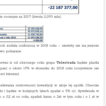
rcie rocznym za 2017 (kwota 11,093 mln)
 rok została rozliczona w 2018 roku – niestety nie ma jeszcze
owo pokazane.
dziewać iż od obecnego roku grupa
Telestrada
będzie płaciła
 spaść o około 19% w stosunku do 2018 roku (oczywiście nie
ci biznesu).
iwania rentowności inwestycji w akcje tej spółki. Obecnie
n i będzie w kolejnych latach spadał o 5% r/r, dywidenda w
k o 0,2 zł co roku, spadek kursu o 2zł w tym roku i o 1 zł w