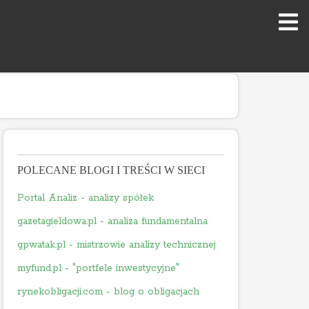
POLECANE BLOGI I TREŚCI W SIECI
Portal Analiz - analizy spółek
gazetagieldowa.pl - analiza fundamentalna
gpwatak.pl - mistrzowie analizy technicznej
myfund.pl - "portfele inwestycyjne"
rynekobligacji.com - blog o obligacjach