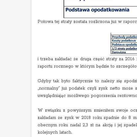
Połowa tej straty została rozliczona już w rapo
i trzeba zakładać że druga część straty za 2016
raportu rocznego w którym będzie to szczegół
Gdyby tak było faktycznie to należy się spo
„normalny” już podatek czyli zysk netto może
uwzględniając możliwego pogorszenia rentownoś
W związku z powyższym zmieniłem swoje oczek
zakładam że zysk w 2018 roku spadnie do 8 ml
obecnym roku nadal 2,3 zł na akcję i jej spade
kolejnych latach.