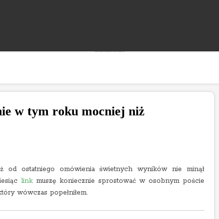
"Rozwój bloga wspierany jest reklamami, których treść jest niezależna od prowadzącego."
nie w tym roku mocniej niż
ż od ostatniego omówienia świetnych wyników nie minął
iesiąc
link
muszę koniecznie sprostować w osobnym poście
który wówczas popełniłem.