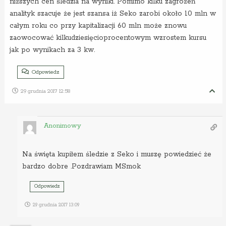
niższych cen śledzia na wyniki. Pomimo kilku zagrożeń
analityk szacuje że jest szansa iż Seko zarobi około 10 mln w
całym roku co przy kapitalizacji 60 mln może znowu
zaowocować kilkudziesięcioprocentowym wzrostem kursu
jak po wynikach za 3 kw.
Odpowiedz
29 grudnia 2017 12:58
Anonimowy
Na święta kupiłem śledzie z Seko i muszę powiedzieć że
bardzo dobre .Pozdrawiam MSmok
Odpowiedz
29 grudnia 2017 13:09