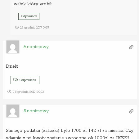
wałek który zrobił.
Odpowiedz
27 grudnia 2017 09:15
Anonimowy
Dzieki
Odpowiedz
25 grudnia 2017 20:03
Anonimowy
Samego podatku (zaliczki) bylo 1700 zl. 142 zl za miesiac. Czy
wlasnie z tej kwoty zostanie zwrocone ok 1000zl za IKZE?