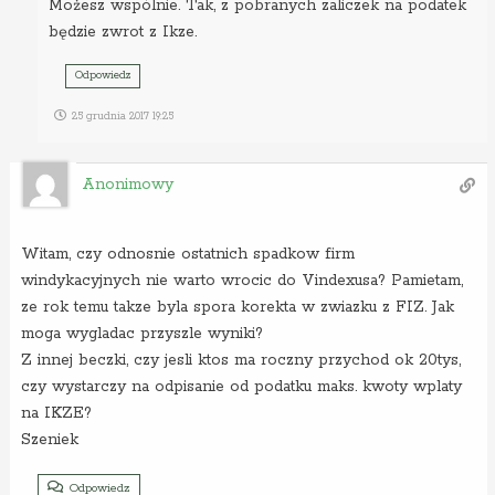
Możesz wspólnie. Tak, z pobranych zaliczek na podatek
będzie zwrot z Ikze.
Odpowiedz
25 grudnia 2017 19:25
Anonimowy
Witam, czy odnosnie ostatnich spadkow firm
windykacyjnych nie warto wrocic do Vindexusa? Pamietam,
ze rok temu takze byla spora korekta w zwiazku z FIZ. Jak
moga wygladac przyszle wyniki?
Z innej beczki, czy jesli ktos ma roczny przychod ok 20tys,
czy wystarczy na odpisanie od podatku maks. kwoty wplaty
na IKZE?
Szeniek
Odpowiedz