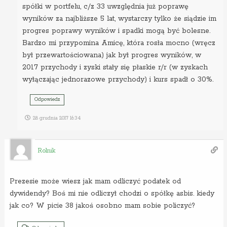
spółki w portfelu, c/z 33 uwzględnia już poprawę
wyników za najbliższe 5 lat, wystarczy tylko że siądzie im
progres poprawy wyników i spadki mogą być bolesne.
Bardzo mi przypomina Amicę, która rosła mocno (wręcz
był przewartościowana) jak był progres wyników, w
2017 przychody i zyski stały się płaskie r/r (w zyskach
wyłączając jednorazowe przychody) i kurs spadł o 30%.
Odpowiedz
28 grudnia 2017 16:34
Rolnik
Prezesie może wiesz jak mam odliczyć podatek od
dywidendy? Boś mi nie odliczył chodzi o spółkę asbis. kiedy
jak co? W picie 38 jakoś osobno mam sobie policzyć?