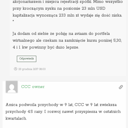
akcjonariuszem i miejsca rejestracji spółki. Mimo wszystko
przy kroczącym zysku na poziomie 23 mln USD
kapitalizacja wynosząca 233 mln zł wydaje się dość niska.
"
Ja dodam od siebie że poluję na aviaam do portfela
wirtualnego ale czekam na zamknięcie kursu poniżej 5,30,
4 i 1 kw powinny być dużo lepsze.
Odpowiedz
29 grudnia 2017 08:03
CCC owner
Amica podwoila przychody w 9 lat, CCC w 9 lat zwieksza
przychody 4.5 razy. I rozwoj nawet przyspiesza w ostatnich
kwartalach.