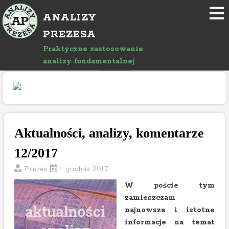
P
ANALIZY
r
z
PREZESA
e
Praktyczne zastosowanie
j
analizy fundamentalnej
d
"Rozwój bloga wspierany jest reklamami, których treść jest niezależna od prowadzącego."
ź
d
o
a
r
Aktualności, analizy, komentarze
t
12/2017
y
k
Prezes
1 grudnia 2017
u
W poście tym
ł
zamieszczam
u
najnowsze i istotne
informacje na temat