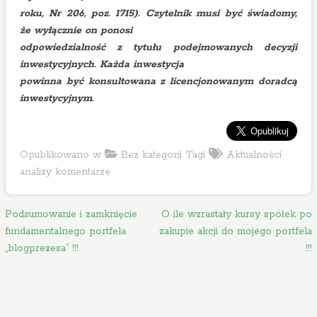
roku, Nr 206, poz. 1715). Czytelnik musi być świadomy,
że wyłącznie on ponosi
odpowiedzialność z tytułu podejmowanych decyzji
inwestycyjnych. Każda inwestycja
powinna być konsultowana z licencjonowanym doradcą
inwestycyjnym.
Opublikowano w
Bez kategorii
Tagi
Aktualności
analizy komentarze
N
Podsumowanie i zamknięcie
O ile wzrastały kursy spółek po
fundamentalnego portfela
zakupie akcji do mojego portfela
a
„blogprezesa” !!!
!!!
w
i