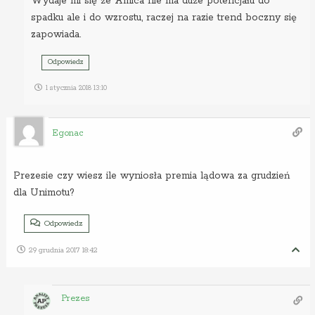
Wydaje mi się że Amica nie ma duże potencjału do
spadku ale i do wzrostu, raczej na razie trend boczny się
zapowiada.
Odpowiedz
1 stycznia 2018 13:10
Egonac
Prezesie czy wiesz ile wyniosła premia lądowa za grudzień
dla Unimotu?
Odpowiedz
29 grudnia 2017 18:42
Prezes