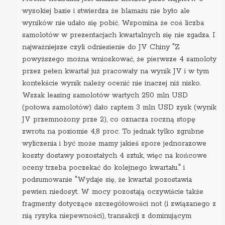
wysokiej bazie i stwierdza że blamażu nie było ale
wyników nie udało się pobić. Wspomina że coś liczba
samolotów w prezentacjach kwartalnych się nie zgadza. I
najważniejsze czyli odniesienie do JV Chiny "Z
powyższego można wnioskować, że pierwsze 4 samoloty
przez pełen kwartał już pracowały na wynik JV i w tym
kontekście wynik należy ocenić nie inaczej niż nisko.
Wszak leasing samolotów wartych 250 mln USD
(połowa samolotów) dało raptem 3 mln USD zysk (wynik
JV przemnożony prze 2), co oznacza roczną stopę
zwrotu na poziomie 4,8 proc. To jednak tylko zgrubne
wyliczenia i być może mamy jakieś spore jednorazowe
koszty dostawy pozostałych 4 sztuk, więc na końcowe
oceny trzeba poczekać do kolejnego kwartału." i
podsumowanie "Wydaje się, że kwartał pozostawia
pewien niedosyt. W mocy pozostają oczywiście także
fragmenty dotyczące szczegółowości not (i związanego z
nią ryzyka niepewności), transakcji z dominującym