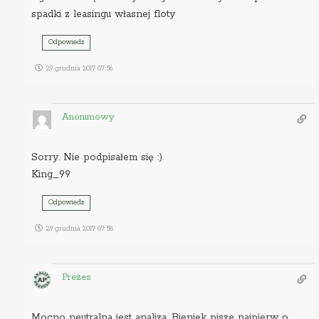
spadki z leasingu własnej floty
Odpowiedz
29 grudnia 2017 07:56
Anonimowy
Sorry. Nie podpisałem się :)
King_99
Odpowiedz
29 grudnia 2017 07:58
Prezes
Mocno neutralna jest analiza. Bieniek pisze najpierw o