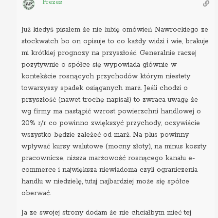
Prezes
Już kiedyś pisałem że nie lubię omówień Nawrockiego ze
stockwatch bo on opisuje to co każdy widzi i wie, brakuje
mi krótkiej prognozy na przyszłość. Generalnie raczej
pozytywnie o spółce się wypowiada głównie w
kontekście rosnących przychodów którym niestety
towarzyszy spadek osiąganych marż. Jeśli chodzi o
przyszłość (nawet trochę napisał) to zwraca uwagę że
wg firmy ma nastąpić wzrost powierzchni handlowej o
20% r/r co powinno zwiększyć przychody, oczywiście
wszystko będzie zależeć od marż. Na plus powinny
wpływać kursy walutowe (mocny złoty), na minus koszty
pracownicze, niższa marżowość rosnącego kanału e-
commerce i największa niewiadoma czyli ograniczenia
handlu w niedzielę, tutaj najbardziej może się spółce
oberwać.
Ja ze swojej strony dodam że nie chciałbym mieć tej