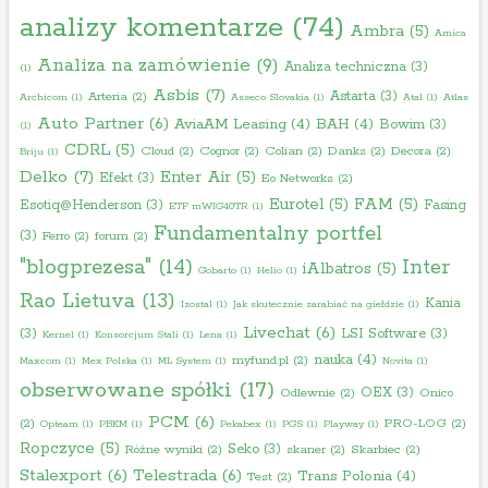
analizy komentarze
(74)
Ambra
(5)
Amica
Analiza na zamówienie
(9)
Analiza techniczna
(3)
(1)
Asbis
(7)
Astarta
(3)
Arteria
(2)
Archicom
(1)
Asseco Slovakia
(1)
Atal
(1)
Atlas
Auto Partner
(6)
AviaAM Leasing
(4)
BAH
(4)
Bowim
(3)
(1)
CDRL
(5)
Cloud
(2)
Cognor
(2)
Colian
(2)
Danks
(2)
Decora
(2)
Briju
(1)
Delko
(7)
Enter Air
(5)
Efekt
(3)
Eo Networks
(2)
Eurotel
(5)
FAM
(5)
Esotiq@Henderson
(3)
Fasing
ETF mWIG40TR
(1)
Fundamentalny portfel
(3)
Ferro
(2)
forum
(2)
"blogprezesa"
(14)
Inter
iAlbatros
(5)
Gobarto
(1)
Helio
(1)
Rao Lietuva
(13)
Kania
Izostal
(1)
Jak skutecznie zarabiać na giełdzie
(1)
Livechat
(6)
(3)
LSI Software
(3)
Kernel
(1)
Konsorcjum Stali
(1)
Lena
(1)
nauka
(4)
myfund.pl
(2)
Maxcom
(1)
Mex Polska
(1)
ML System
(1)
Novita
(1)
obserwowane spółki
(17)
OEX
(3)
Odlewnie
(2)
Onico
PCM
(6)
(2)
PRO-LOG
(2)
Opteam
(1)
PBKM
(1)
Pekabex
(1)
PGS
(1)
Playway
(1)
Ropczyce
(5)
Seko
(3)
Różne wyniki
(2)
skaner
(2)
Skarbiec
(2)
Stalexport
(6)
Telestrada
(6)
Trans Polonia
(4)
Test
(2)