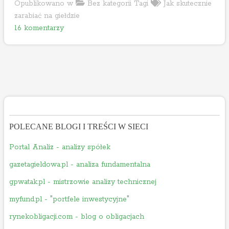
J
Opublikowano w
Bez kategorii
Tagi
Jak skutecznie
a
zarabiać na giełdzie
d
k
16 komentarzy
o
s
J
k
a
u
k
t
s
e
k
c
u
z
t
n
POLECANE BLOGI I TREŚCI W SIECI
e
i
Portal Analiz - analizy spółek
c
e
z
z
gazetagieldowa.pl - analiza fundamentalna
n
a
gpwatak.pl - mistrzowie analizy technicznej
i
r
myfund.pl - "portfele inwestycyjne"
e
a
z
b
rynekobligacji.com - blog o obligacjach
a
i