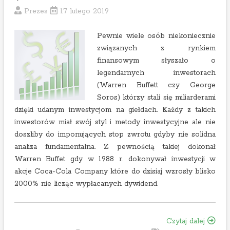
Prezes
17 lutego 2019
Pewnie wiele osób niekoniecznie
związanych z rynkiem
finansowym słyszało o
legendarnych inwestorach
(Warren Buffett czy George
Soros) którzy stali się miliarderami
dzięki udanym inwestycjom na giełdach. Każdy z takich
inwestorów miał swój styl i metody inwestycyjne ale nie
doszliby do imponujących stop zwrotu gdyby nie solidna
analiza fundamentalna. Z pewnością takiej dokonał
Warren Buffet gdy w 1988 r. dokonywał inwestycji w
akcje Coca-Cola Company które do dzisiaj wzrosły blisko
2000% nie licząc wypłacanych dywidend.
„
Czytaj dalej