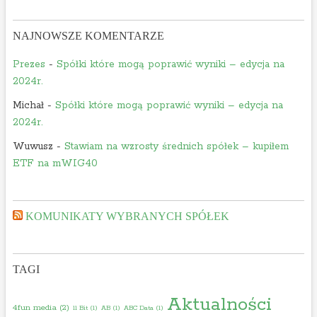
r
a
a
ć
NAJNOWSZE KOMENTARZE
b
n
i
a
Prezes
-
Spółki które mogą poprawić wyniki – edycja na
a
g
2024r.
ć
i
Michał
-
Spółki które mogą poprawić wyniki – edycja na
n
e
2024r.
a
ł
g
d
Wuwusz
-
Stawiam na wzrosty średnich spółek – kupiłem
i
z
ETF na mWIG40
e
i
ł
e
d
$
KOMUNIKATY WYBRANYCH SPÓŁEK
z
”
i
e
TAGI
$
Aktualności
4fun media
(2)
11 Bit
(1)
AB
(1)
ABC Data
(1)