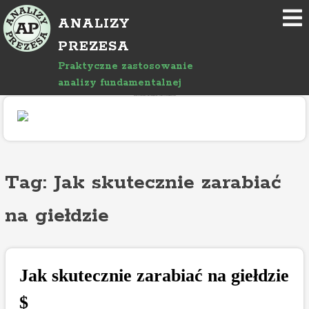
P
ANALIZY
r
z
PREZESA
e
Praktyczne zastosowanie
j
analizy fundamentalnej
d
"Rozwój bloga wspierany jest reklamami, których treść jest niezależna od prowadzącego."
ź
d
o
a
r
Tag: Jak skutecznie zarabiać
t
y
na giełdzie
k
u
ł
Jak skutecznie zarabiać na giełdzie
u
$