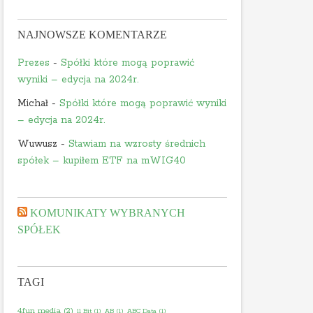
NAJNOWSZE KOMENTARZE
Prezes
-
Spółki które mogą poprawić
wyniki – edycja na 2024r.
Michał
-
Spółki które mogą poprawić wyniki
– edycja na 2024r.
Wuwusz
-
Stawiam na wzrosty średnich
spółek – kupiłem ETF na mWIG40
KOMUNIKATY WYBRANYCH
SPÓŁEK
TAGI
4fun media
(2)
11 Bit
(1)
AB
(1)
ABC Data
(1)