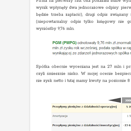
Firma na pierwszy rzut oka pokazała słabe wyni
wynik wpłynęły dwa jednorazowe odpisy: pierws
będzie trzeba zapłacić), drugi odpis związa
(niepowtarzalny odpis tylko księgowy nie 
wyniósłby 9,76 mln.
Spółka obecnie wyceniana jest na 27 mln i pr
czyli śmiesznie nisko. W mojej ocenie bezpie
nie zysk netto i tutaj mamy kwoty na poziomie 8