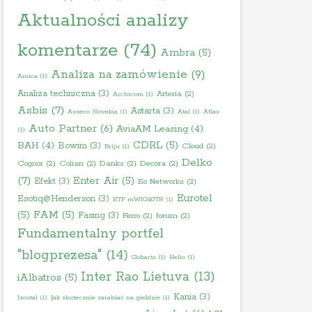
Aktualności analizy
komentarze
(74)
Ambra
(5)
Analiza na zamówienie
(9)
Amica
(1)
Analiza techniczna
(3)
Arteria
(2)
Archicom
(1)
Asbis
(7)
Astarta
(3)
Asseco Slovakia
(1)
Atal
(1)
Atlas
Auto Partner
(6)
AviaAM Leasing
(4)
(1)
BAH
(4)
CDRL
(5)
Bowim
(3)
Cloud
(2)
Briju
(1)
Delko
Cognor
(2)
Colian
(2)
Danks
(2)
Decora
(2)
(7)
Enter Air
(5)
Efekt
(3)
Eo Networks
(2)
Eurotel
Esotiq@Henderson
(3)
ETF mWIG40TR
(1)
(5)
FAM
(5)
Fasing
(3)
Ferro
(2)
forum
(2)
Fundamentalny portfel
"blogprezesa"
(14)
Gobarto
(1)
Helio
(1)
Inter Rao Lietuva
(13)
iAlbatros
(5)
Kania
(3)
Izostal
(1)
Jak skutecznie zarabiać na giełdzie
(1)