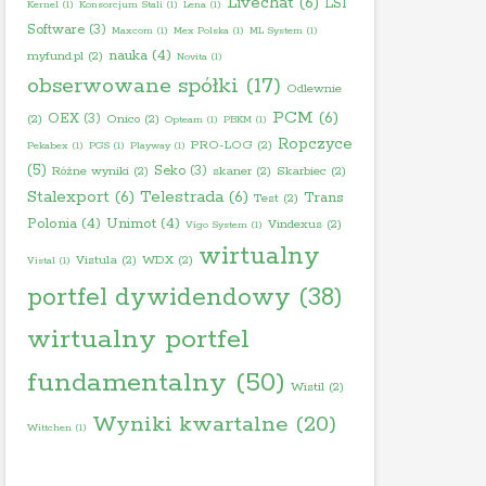
Livechat
(6)
LSI
Kernel
(1)
Konsorcjum Stali
(1)
Lena
(1)
Software
(3)
Maxcom
(1)
Mex Polska
(1)
ML System
(1)
nauka
(4)
myfund.pl
(2)
Novita
(1)
obserwowane spółki
(17)
Odlewnie
PCM
(6)
OEX
(3)
(2)
Onico
(2)
Opteam
(1)
PBKM
(1)
Ropczyce
PRO-LOG
(2)
Pekabex
(1)
PGS
(1)
Playway
(1)
(5)
Seko
(3)
Różne wyniki
(2)
skaner
(2)
Skarbiec
(2)
Stalexport
(6)
Telestrada
(6)
Trans
Test
(2)
Polonia
(4)
Unimot
(4)
Vindexus
(2)
Vigo System
(1)
wirtualny
Vistula
(2)
WDX
(2)
Vistal
(1)
portfel dywidendowy
(38)
wirtualny portfel
fundamentalny
(50)
Wistil
(2)
Wyniki kwartalne
(20)
Wittchen
(1)