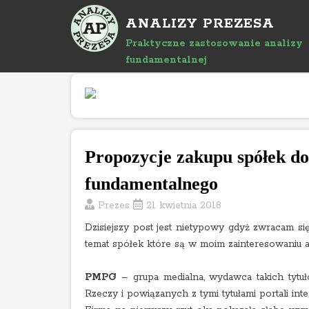
P
ANALIZY PREZESA
r
z
Praktyczne zastosowanie analizy
e
fundamentalnej
j
d
ź
d
o
Propozycje zakupu spółek do
a
r
fundamentalnego
t
Prezes
21 kwietnia 2018
y
k
Dzisiejszy post jest nietypowy gdyż zwracam si
u
temat spółek które są w moim zainteresowaniu a
ł
u
PMPG
– grupa medialna, wydawca takich tytu
Rzeczy i powiązanych z tymi tytułami portali int