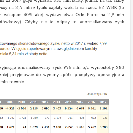
ki za 2017 gdyż wykazała 5,30 mln straty, jednak na tak słaby
zy na 3,17 mln z tytułu zapłaty weksla na rzecz BZ WBK (to
ny z zakupem 50% akcji wydawnictwa Orle Pióro na 11,9 mln
gotówkowy). Gdyby nie te odpisy to znormalizowany zysk
zyjmując znormalizowany zysk 9,76 mln c/z wyniosłoby 2,80
czniej przyjmować do wyceny spółki przepływy operacyjne a
 mln rocznie.