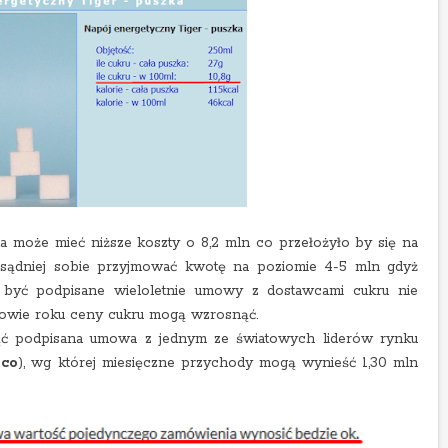
a może mieć niższe koszty o 8,2 mln co przełożyło by się na
ozsądniej sobie przyjmować kwotę na poziomie 4-5 mln gdyż
 być podpisane wieloletnie umowy z dostawcami cukru nie
ołowie roku ceny cukru mogą wzrosnąć.
ąć podpisana umowa z jednym ze światowych liderów rynku
ico
), wg której miesięczne przychody mogą wynieść 1,30 mln