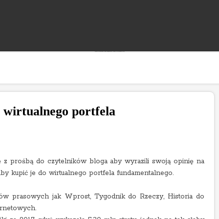
"Rozwój bloga wspierany jest reklamami, których treść jest niezależna od prowadzącego."
 wirtualnego portfela
ę z prośbą do czytelników bloga aby wyrazili swoją opinię na
by kupić je do wirtualnego portfela fundamentalnego.
łów prasowych jak Wprost, Tygodnik do Rzeczy, Historia do
ernetowych.