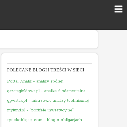
POLECANE BLOGI I TREŚCI W SIECI
Portal Analiz - analizy spółek
gazetagieldowa.pl - analiza fundamentalna
gpwatak.pl - mistrzowie analizy technicznej
myfund.pl - "portfele inwestycyjne"
rynekobligacji.com - blog o obligacjach