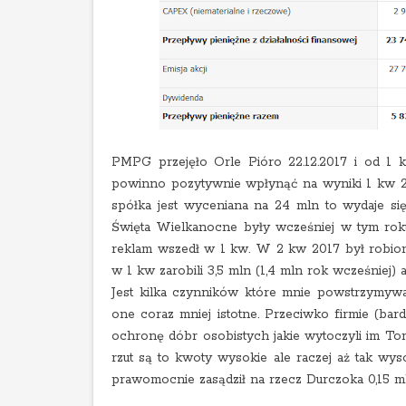
PMPG przejęło Orle Pióro 22.12.2017 i od 1 k
powinno pozytywnie wpłynąć na wyniki 1 kw 20
spółka jest wyceniana na 24 mln to wydaje się
Święta Wielkanocne były wcześniej w tym rok
reklam wszedł w 1 kw. W 2 kw 2017 był robiony
w 1 kw zarobili 3,5 mln (1,4 mln rok wcześniej) 
Jest kilka czynników które mnie powstrzymywa
one coraz mniej istotne. Przeciwko firmie (ba
ochronę dóbr osobistych jakie wytoczyli im Tom
rzut są to kwoty wysokie ale raczej aż tak wy
prawomocnie zasądził na rzecz Durczoka 0,15 m