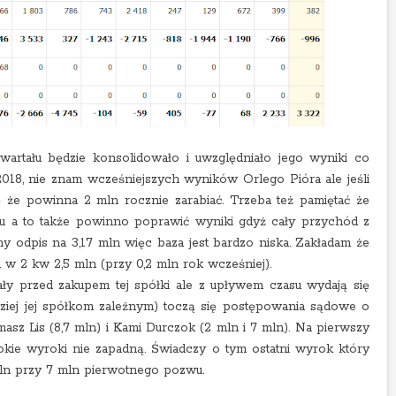
wartału będzie konsolidowało i uwzględniało jego wyniki co
18, nie znam wcześniejszych wyników Orlego Pióra ale jeśli
 że powinna 2 mln rocznie zarabiać. Trzeba też pamiętać że
u a to także powinno poprawić wyniki gdyż cały przychód z
 odpis na 3,17 mln więc baza jest bardzo niska. Zakładam że
a w 2 kw 2,5 mln (przy 0,2 mln rok wcześniej).
ły przed zakupem tej spółki ale z upływem czasu wydają się
rdziej jej spółkom zależnym) toczą się postępowania sądowe o
asz Lis (8,7 mln) i Kami Durczok (2 mln i 7 mln). Na pierwszy
sokie wyroki nie zapadną. Świadczy o tym ostatni wyrok który
ln przy 7 mln pierwotnego pozwu.