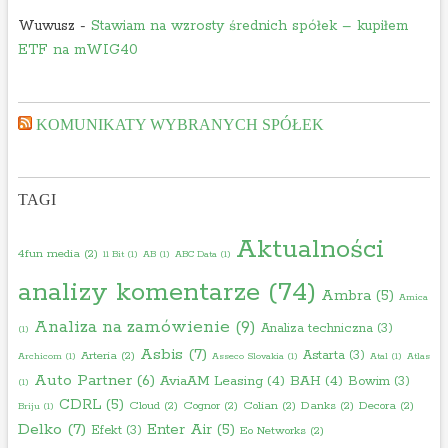
Wuwusz
-
Stawiam na wzrosty średnich spółek – kupiłem
ETF na mWIG40
KOMUNIKATY WYBRANYCH SPÓŁEK
TAGI
Aktualności
4fun media
(2)
11 Bit
(1)
AB
(1)
ABC Data
(1)
analizy komentarze
(74)
Ambra
(5)
Amica
Analiza na zamówienie
(9)
Analiza techniczna
(3)
(1)
Asbis
(7)
Astarta
(3)
Arteria
(2)
Archicom
(1)
Asseco Slovakia
(1)
Atal
(1)
Atlas
Auto Partner
(6)
AviaAM Leasing
(4)
BAH
(4)
Bowim
(3)
(1)
CDRL
(5)
Cloud
(2)
Cognor
(2)
Colian
(2)
Danks
(2)
Decora
(2)
Briju
(1)
Delko
(7)
Enter Air
(5)
Efekt
(3)
Eo Networks
(2)