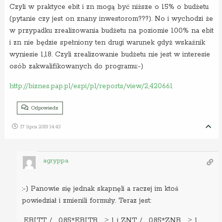
Czyli w praktyce ebit i zn mogą być niższe o 15% o budżetu
(pytanie czy jest on znany inwestorom???). No i wychodzi że
w przypadku zrealizowania budżetu na poziomie 100% na ebit
i zn nie będzie spełniony ten drugi warunek gdyż wskaźnik
wyniesie 1,18. Czyli zrealizowanie budżetu nie jest w interesie
osób zakwalifikowanych do programu:-)
http://biznes.pap.pl/espi/pl/reports/view/2,420661
Odpowiedz
17 lipca 2019 14:43
agryppa
:-) Panowie się jednak skapnęli a raczej im ktoś
powiedział i zmienili formuły. Teraz jest:
„EBITT / _0,85*EBITB_ ≥ 1 i ZNT / _0,85*ZNB_ ≥ 1