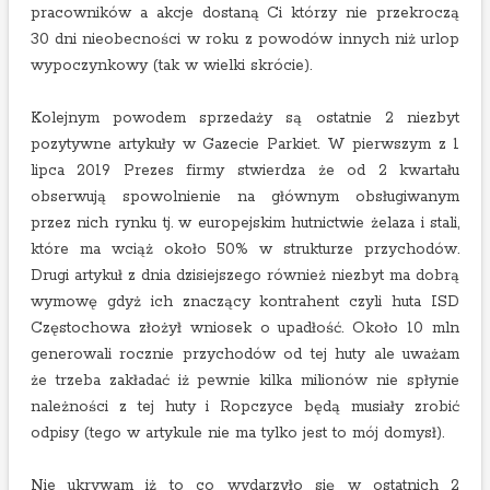
pracowników a akcje dostaną Ci którzy nie przekroczą
30 dni nieobecności w roku z powodów innych niż urlop
wypoczynkowy (tak w wielki skrócie).
Kolejnym powodem sprzedaży są ostatnie 2 niezbyt
pozytywne artykuły w Gazecie Parkiet. W pierwszym z 1
lipca 2019 Prezes firmy stwierdza że od 2 kwartału
obserwują spowolnienie na głównym obsługiwanym
przez nich rynku tj. w europejskim hutnictwie żelaza i stali,
które ma wciąż około 50% w strukturze przychodów.
Drugi artykuł z dnia dzisiejszego również niezbyt ma dobrą
wymowę gdyż ich znaczący kontrahent czyli huta ISD
Częstochowa złożył wniosek o upadłość. Około 10 mln
generowali rocznie przychodów od tej huty ale uważam
że trzeba zakładać iż pewnie kilka milionów nie spłynie
należności z tej huty i Ropczyce będą musiały zrobić
odpisy (tego w artykule nie ma tylko jest to mój domysł).
Nie ukrywam iż to co wydarzyło się w ostatnich 2