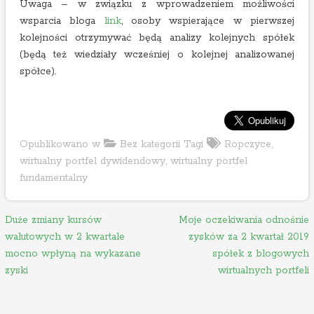
Uwaga – w związku z wprowadzeniem możliwości
wsparcia bloga
link
, osoby wspierające w pierwszej
kolejności otrzymywać będą analizy kolejnych spółek
(będą też wiedziały wcześniej o kolejnej analizowanej
spółce).
Opublikowano w
Bez kategorii
Tagi
Ropczyce
,
wirtualny portfel dywidendowy
,
wirtualny portfel
fundamentalny
N
Duże zmiany kursów
Moje oczekiwania odnośnie
walutowych w 2 kwartale
zysków za 2 kwartał 2019
a
mocno wpłyną na wykazane
spółek z blogowych
w
zyski
wirtualnych portfeli
i