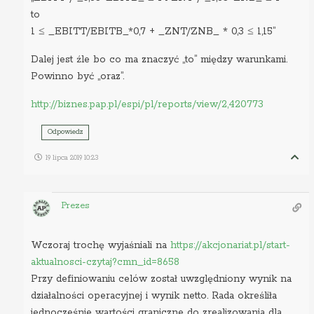
to
1 ≤ _EBITT/EBITB_*0,7 + _ZNT/ZNB_ * 0,3 ≤ 1,15”
Dalej jest źle bo co ma znaczyć „to” między warunkami.
Powinno być „oraz”.
http://biznes.pap.pl/espi/pl/reports/view/2,420773
Odpowiedz
19 lipca 2019 10:23
Prezes
Wczoraj trochę wyjaśniali na
https://akcjonariat.pl/start-
aktualnosci-czytaj?cmn_id=8658
Przy definiowaniu celów został uwzględniony wynik na
działalności operacyjnej i wynik netto. Rada określiła
jednocześnie wartości graniczne do zrealizowania dla