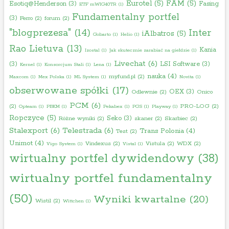
Eurotel
(5)
FAM
(5)
Esotiq@Henderson
(3)
Fasing
ETF mWIG40TR
(1)
Fundamentalny portfel
(3)
Ferro
(2)
forum
(2)
"blogprezesa"
(14)
Inter
iAlbatros
(5)
Gobarto
(1)
Helio
(1)
Rao Lietuva
(13)
Kania
Izostal
(1)
Jak skutecznie zarabiać na giełdzie
(1)
Livechat
(6)
(3)
LSI Software
(3)
Kernel
(1)
Konsorcjum Stali
(1)
Lena
(1)
nauka
(4)
myfund.pl
(2)
Maxcom
(1)
Mex Polska
(1)
ML System
(1)
Novita
(1)
obserwowane spółki
(17)
OEX
(3)
Odlewnie
(2)
Onico
PCM
(6)
(2)
PRO-LOG
(2)
Opteam
(1)
PBKM
(1)
Pekabex
(1)
PGS
(1)
Playway
(1)
Ropczyce
(5)
Seko
(3)
Różne wyniki
(2)
skaner
(2)
Skarbiec
(2)
Stalexport
(6)
Telestrada
(6)
Trans Polonia
(4)
Test
(2)
Unimot
(4)
Vindexus
(2)
Vistula
(2)
WDX
(2)
Vigo System
(1)
Vistal
(1)
wirtualny portfel dywidendowy
(38)
wirtualny portfel fundamentalny
(50)
Wyniki kwartalne
(20)
Wistil
(2)
Wittchen
(1)