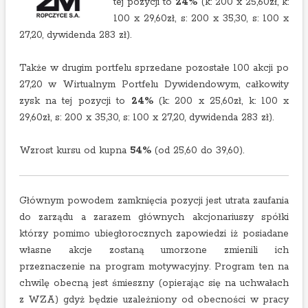
tej pozycji to
24%
(k: 200 x 25,60zł, k:
100 x 29,60zł, s: 200 x 35,30, s: 100 x
27,20, dywidenda 283 zł).
Także w drugim portfelu sprzedane pozostałe 100 akcji po
27,20 w Wirtualnym Portfelu Dywidendowym, całkowity
zysk na tej pozycji to
24%
(k: 200 x 25,60zł, k: 100 x
29,60zł, s: 200 x 35,30, s: 100 x 27,20, dywidenda 283 zł).
Wzrost kursu od kupna
54%
(od 25,60 do 39,60).
Głównym powodem zamknięcia pozycji jest utrata zaufania
do zarządu a zarazem głównych akcjonariuszy spółki
którzy pomimo ubiegłorocznych zapowiedzi iż posiadane
własne akcje zostaną umorzone zmienili ich
przeznaczenie na program motywacyjny. Program ten na
chwilę obecną jest śmieszny (opierając się na uchwałach
z WZA) gdyż będzie uzależniony od obecności w pracy