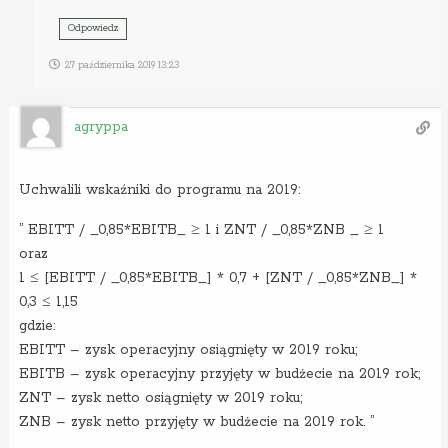
Odpowiedz
27 października 2019 13:23
agryppa
Uchwalili wskaźniki do programu na 2019:
” EBITT / _0,85*EBITB_ ≥ 1 i ZNT / _0,85*ZNB _ ≥ 1
oraz
1 ≤ [EBITT / _0,85*EBITB_] * 0,7 + [ZNT / _0,85*ZNB_] *
0,3 ≤ 1,15
gdzie:
EBITT – zysk operacyjny osiągnięty w 2019 roku;
EBITB – zysk operacyjny przyjęty w budżecie na 2019 rok;
ZNT – zysk netto osiągnięty w 2019 roku;
ZNB – zysk netto przyjęty w budżecie na 2019 rok. ”