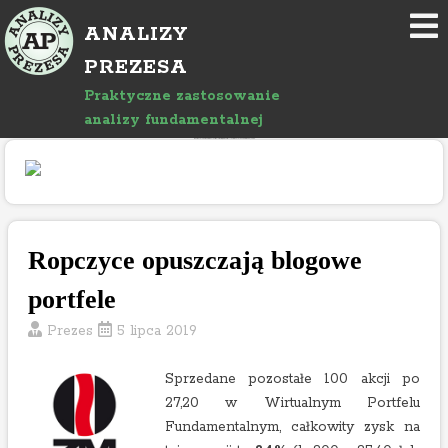
P
ANALIZY
r
z
PREZESA
e
Praktyczne zastosowanie
j
analizy fundamentalnej
d
"Rozwój bloga wspierany jest reklamami, których treść jest niezależna od prowadzącego."
ź
d
o
a
r
Ropczyce opuszczają blogowe
t
portfele
y
k
Prezes
5 lipca 2019
u
ł
Sprzedane pozostałe 100 akcji po
u
27,20 w Wirtualnym Portfelu
Fundamentalnym, całkowity zysk na