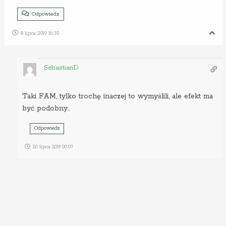
Odpowiedz
8 lipca 2019 16:39
SebastianD
Taki FAM, tylko trochę inaczej to wymyślili, ale efekt ma
być podobny..
Odpowiedz
20 lipca 2019 00:07