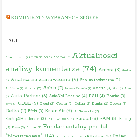
KOMUNIKATY WYBRANYCH SPÓŁEK
TAGI
Aktualności
4fun media
(2)
11 Bit
(1)
AB
(1)
ABC Data
(1)
analizy komentarze
(74)
Ambra
(5)
Amica
Analiza na zamówienie
(9)
Analiza techniczna
(3)
(1)
Asbis
(7)
Astarta
(3)
Arteria
(2)
Archicom
(1)
Asseco Slovakia
(1)
Atal
(1)
Atlas
Auto Partner
(6)
AviaAM Leasing
(4)
BAH
(4)
Bowim
(3)
(1)
CDRL
(5)
Cloud
(2)
Cognor
(2)
Colian
(2)
Danks
(2)
Decora
(2)
Briju
(1)
Delko
(7)
Enter Air
(5)
Efekt
(3)
Eo Networks
(2)
Eurotel
(5)
FAM
(5)
Esotiq@Henderson
(3)
Fasing
ETF mWIG40TR
(1)
Fundamentalny portfel
(3)
Ferro
(2)
forum
(2)
"blogprezesa"
(14)
Inter
iAlbatros
(5)