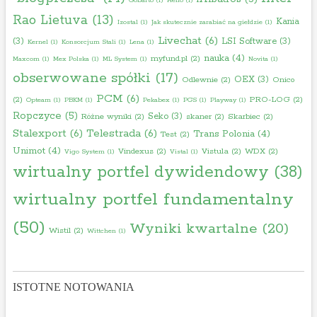
Gobarto
(1)
Helio
(1)
Rao Lietuva
(13)
Kania
Izostal
(1)
Jak skutecznie zarabiać na giełdzie
(1)
Livechat
(6)
(3)
LSI Software
(3)
Kernel
(1)
Konsorcjum Stali
(1)
Lena
(1)
nauka
(4)
myfund.pl
(2)
Maxcom
(1)
Mex Polska
(1)
ML System
(1)
Novita
(1)
obserwowane spółki
(17)
OEX
(3)
Odlewnie
(2)
Onico
PCM
(6)
(2)
PRO-LOG
(2)
Opteam
(1)
PBKM
(1)
Pekabex
(1)
PGS
(1)
Playway
(1)
Ropczyce
(5)
Seko
(3)
Różne wyniki
(2)
skaner
(2)
Skarbiec
(2)
Stalexport
(6)
Telestrada
(6)
Trans Polonia
(4)
Test
(2)
Unimot
(4)
Vindexus
(2)
Vistula
(2)
WDX
(2)
Vigo System
(1)
Vistal
(1)
wirtualny portfel dywidendowy
(38)
wirtualny portfel fundamentalny
(50)
Wyniki kwartalne
(20)
Wistil
(2)
Wittchen
(1)
ISTOTNE NOTOWANIA