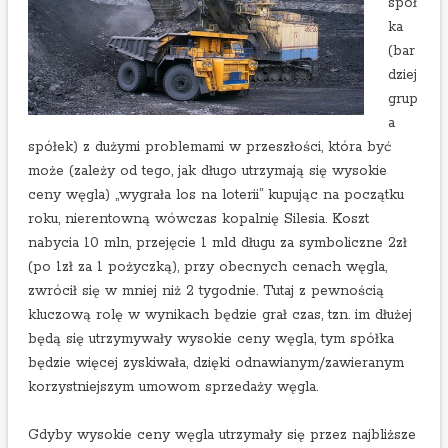
spół
ka
(bar
dziej
grup
a
spółek) z dużymi problemami w przeszłości, która być
może (zależy od tego, jak długo utrzymają się wysokie
ceny węgla) „wygrała los na loterii” kupując na początku
roku, nierentowną wówczas kopalnię Silesia. Koszt
nabycia 10 mln, przejęcie 1 mld długu za symboliczne 2zł
(po 1zł za 1 pożyczką), przy obecnych cenach węgla,
zwrócił się w mniej niż 2 tygodnie. Tutaj z pewnością
kluczową rolę w wynikach będzie grał czas, tzn. im dłużej
będą się utrzymywały wysokie ceny węgla, tym spółka
będzie więcej zyskiwała, dzięki odnawianym/zawieranym
korzystniejszym umowom sprzedaży węgla.
Gdyby wysokie ceny węgla utrzymały się przez najbliższe