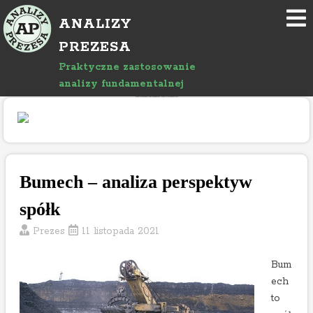
P
ANALIZY
r
z
PREZESA
e
Praktyczne zastosowanie
j
analizy fundamentalnej
d
"Rozwój bloga wspierany jest reklamami, których treść jest niezależna od prowadzącego."
ź
d
o
a
r
Bumech – analiza perspektyw
t
spółk
y
k
Prezes
11 listopada 2021
u
ł
Bum
u
ech
to