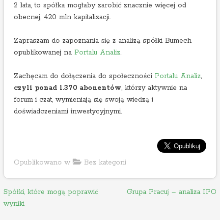
2 lata, to spółka mogłaby zarobić znacznie więcej od
obecnej, 420 mln kapitalizacji.
Zapraszam do zapoznania się z analizą spółki Bumech
opublikowanej na
Portalu Analiz
.
Zachęcam do dołączenia do społeczności
Portalu Analiz
,
czyli ponad 1.370 abonentów
, którzy aktywnie na
forum i czat, wymieniają się swoją wiedzą i
doświadczeniami inwestycyjnymi.
Opublikowano w
Bez kategorii
N
Spółki, które mogą poprawić
Grupa Pracuj – analiza IPO
wyniki
a