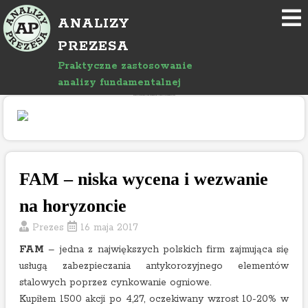
P
ANALIZY
r
z
PREZESA
e
Praktyczne zastosowanie
j
analizy fundamentalnej
d
"Rozwój bloga wspierany jest reklamami, których treść jest niezależna od prowadzącego."
ź
d
o
a
r
FAM – niska wycena i wezwanie
t
na horyzoncie
y
k
Prezes
16 maja 2017
u
FAM
– jedna z największych polskich firm zajmująca się
ł
usługą zabezpieczania antykorozyjnego elementów
u
stalowych poprzez cynkowanie ogniowe.
Kupiłem 1500 akcji po 4,27, oczekiwany wzrost 10-20% w