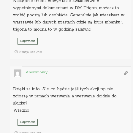
Następnie trzeba złożyć takie świadectwo z
wypełnionymi dokumentami w DM Trigon, możesz to
zrobić pocztą lub osobiście. Generalnie jak mieszkasz w
warszawie lub dużych miastach gdzie są biura mbanku i
trigona to można to w godzinę załatwić.
Odpowiedz
19 maja 2017 07:12
Anonimowy
Dzięki za info. Ale co będzie jeśli tych akcji np nie
zgłoszę w ramach wezwania, a wezwanie dojdzie do
skutku?
Władzio
Odpowiedz