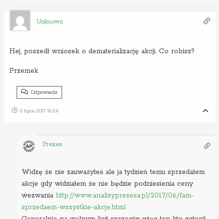
Unknown
Hej, poszedł wniosek o dematerializację akcji. Co robisz?
Przemek
Odpowiedz
6 lipca 2017 16:24
Prezes
Widzę że nie zauważyłeś ale ja tydzień temu sprzedałem
akcje gdy widziałem że nie będzie podniesienia ceny
wezwania
http://www.analizyprezesa.pl/2017/06/fam-
sprzedaem-wszystkie-akcje.html
Generalnie na walnym był sprzeciw więc ten kto zgłosił