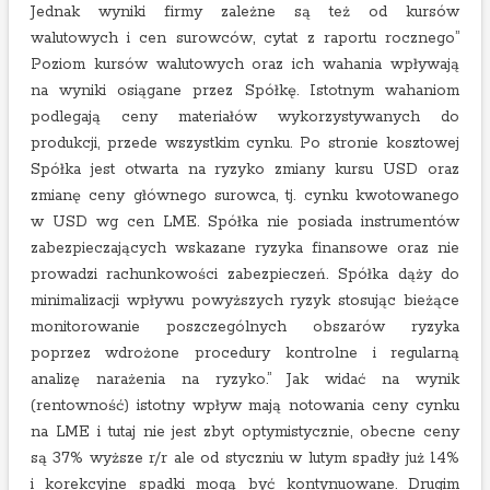
Jednak wyniki firmy zależne są też od kursów
walutowych i cen surowców, cytat z raportu rocznego”
Poziom kursów walutowych oraz ich wahania wpływają
na wyniki osiągane przez Spółkę. Istotnym wahaniom
podlegają ceny materiałów wykorzystywanych do
produkcji, przede wszystkim cynku. Po stronie kosztowej
Spółka jest otwarta na ryzyko zmiany kursu USD oraz
zmianę ceny głównego surowca, tj. cynku kwotowanego
w USD wg cen LME. Spółka nie posiada instrumentów
zabezpieczających wskazane ryzyka finansowe oraz nie
prowadzi rachunkowości zabezpieczeń. Spółka dąży do
minimalizacji wpływu powyższych ryzyk stosując bieżące
monitorowanie poszczególnych obszarów ryzyka
poprzez wdrożone procedury kontrolne i regularną
analizę narażenia na ryzyko.” Jak widać na wynik
(rentowność) istotny wpływ mają notowania ceny cynku
na LME i tutaj nie jest zbyt optymistycznie, obecne ceny
są 37% wyższe r/r ale od styczniu w lutym spadły już 14%
i korekcyjne spadki mogą być kontynuowane. Drugim