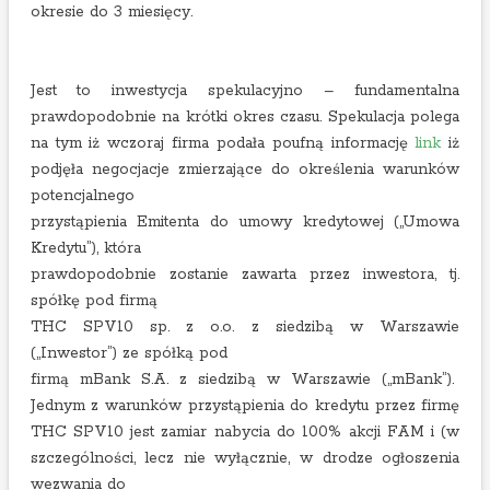
okresie do 3 miesięcy.
Jest to inwestycja spekulacyjno – fundamentalna
prawdopodobnie na krótki okres czasu. Spekulacja polega
na tym iż wczoraj firma podała poufną informację
link
iż
podjęła negocjacje zmierzające do określenia warunków
potencjalnego
przystąpienia Emitenta do umowy kredytowej („Umowa
Kredytu”), która
prawdopodobnie zostanie zawarta przez inwestora, tj.
spółkę pod firmą
THC SPV10 sp. z o.o. z siedzibą w Warszawie
(„Inwestor”) ze spółką pod
firmą mBank S.A. z siedzibą w Warszawie („mBank”).
Jednym z warunków przystąpienia do kredytu przez firmę
THC SPV10 jest zamiar nabycia do 100% akcji FAM i (w
szczególności, lecz nie wyłącznie, w drodze ogłoszenia
wezwania do