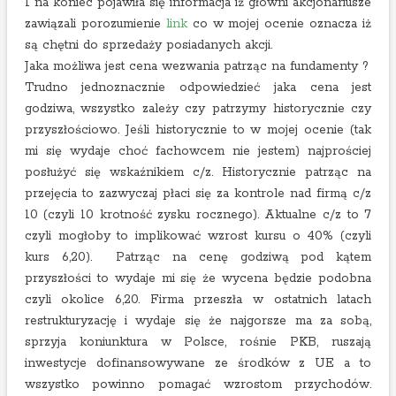
I na koniec pojawiła się informacja iż główni akcjonariusze
zawiązali porozumienie
link
co w mojej ocenie oznacza iż
są chętni do sprzedaży posiadanych akcji.
Jaka możliwa jest cena wezwania patrząc na fundamenty ?
Trudno jednoznacznie odpowiedzieć jaka cena jest
godziwa, wszystko zależy czy patrzymy historycznie czy
przyszłościowo. Jeśli historycznie to w mojej ocenie (tak
mi się wydaje choć fachowcem nie jestem) najprościej
posłużyć się wskaźnikiem c/z. Historycznie patrząc na
przejęcia to zazwyczaj płaci się za kontrole nad firmą c/z
10 (czyli 10 krotność zysku rocznego). Aktualne c/z to 7
czyli mogłoby to implikować wzrost kursu o 40% (czyli
kurs 6,20). Patrząc na cenę godziwą pod kątem
przyszłości to wydaje mi się że wycena będzie podobna
czyli okolice 6,20. Firma przeszła w ostatnich latach
restrukturyzację i wydaje się że najgorsze ma za sobą,
sprzyja koniunktura w Polsce, rośnie PKB, ruszają
inwestycje dofinansowywane ze środków z UE a to
wszystko powinno pomagać wzrostom przychodów.