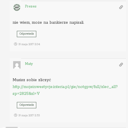
Prezes
nie wiem, może na bankierze napisali.
Odpowiedz
19 maja 2017 11:04
Mały
Musisz sobie zliczyć
http://mojeinwestycje.interia.pl/gie/notgpw/full/zlec_all?
sp=2825&zl=V
Odpowiedz
19 maja 2017 11:53