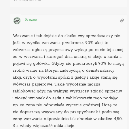
19 maja 2017 07:29
Prezes
Wezwanie i tak dojdzie do skutku czy sprzedasz czy nie.
Jeśli w wyniku wezwania przekroczą 90% akcji to
wówczas ogłoszą przymusowy wykup po cenie tej samej
co w wezwaniu i któregoś dnia znikną ci akcje z konta a
pojawi się gotówka. Gdyby nie przekroczyli 90% to mogą
zrobić walne na którym zadecydują o dematerializacji
akcji, czyli o wycofaniu spółki z giełdy i akcje staną się
wówczas papierowe. Takie wycofanie można
zablokować gdyż na walnym wystarczy zgłosić sprzeciw
i złożyć wniosek do sądu a zablokowaniu tego podając
np. że cena nie odpowiada wycenie godziwej. Liczę że
nie dopuszczą wzywający do przepychanek i podniosą
cenę wezwania odpowiednio tak chociaż w okolice 4,50-
5 a wtedy większość odda akcje.