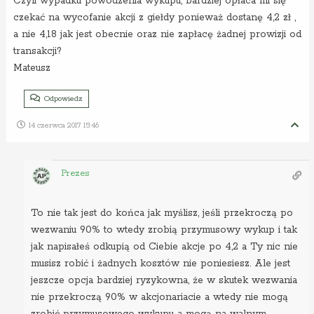
Czyli wypadku powodzenia wykupu, bardziej opłaca mi się
czekać na wycofanie akcji z giełdy ponieważ dostanę 4,2 zł ,
a nie 4,18 jak jest obecnie oraz nie zapłacę żadnej prowizji od
transakcji?
Mateusz
Odpowiedz
14 czerwca 2017 15:46
Prezes
To nie tak jest do końca jak myślisz, jeśli przekroczą po
wezwaniu 90% to wtedy zrobią przymusowy wykup i tak
jak napisałeś odkupią od Ciebie akcje po 4,2 a Ty nic nie
musisz robić i żadnych kosztów nie poniesiesz. Ale jest
jeszcze opcja bardziej ryzykowna, że w skutek wezwania
nie przekroczą 90% w akcjonariacie a wtedy nie mogą
zrobić przymusowego wykupu a mogą na walnym