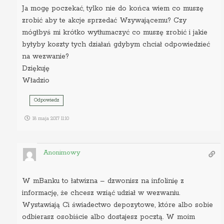
Ja mogę poczekać, tylko nie do końca wiem co muszę
zrobić aby te akcje sprzedać Wzywającemu? Czy
mógłbyś mi krótko wytłumaczyć co muszę zrobić i jakie
byłyby koszty tych działań gdybym chciał odpowiedzieć
na wezwanie?
Dziękuję
Władzio
Odpowiedz
18 maja 2017 11:10
Anonimowy
W mBanku to łatwizna – dzwonisz na infolinię z
informację, że chcesz wziąć udział w wezwaniu.
Wystawiają Ci świadectwo depozytowe, które albo sobie
odbierasz osobiście albo dostajesz pocztą. W moim