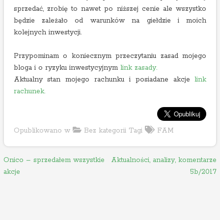
sprzedać, zrobię to nawet po niższej cenie ale wszystko
będzie zależało od warunków na giełdzie i moich
kolejnych inwestycji.
Przypominam o koniecznym przeczytaniu zasad mojego
bloga i o ryzyku inwestycyjnym
link zasady.
Aktualny stan mojego rachunku i posiadane akcje
link
rachunek.
Opublikowano w
Bez kategorii
Tagi
FAM
N
Onico – sprzedałem wszystkie
Aktualności, analizy, komentarze
akcje
5b/2017
a
w
i