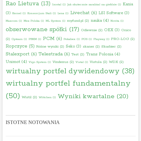
Rao Lietuva
(13)
Kania
Izostal
(1)
Jak skutecznie zarabiać na giełdzie
(1)
Livechat
(6)
(3)
LSI Software
(3)
Kernel
(1)
Konsorcjum Stali
(1)
Lena
(1)
nauka
(4)
myfund.pl
(2)
Maxcom
(1)
Mex Polska
(1)
ML System
(1)
Novita
(1)
obserwowane spółki
(17)
OEX
(3)
Odlewnie
(2)
Onico
PCM
(6)
(2)
PRO-LOG
(2)
Opteam
(1)
PBKM
(1)
Pekabex
(1)
PGS
(1)
Playway
(1)
Ropczyce
(5)
Seko
(3)
Różne wyniki
(2)
skaner
(2)
Skarbiec
(2)
Stalexport
(6)
Telestrada
(6)
Trans Polonia
(4)
Test
(2)
Unimot
(4)
Vindexus
(2)
Vistula
(2)
WDX
(2)
Vigo System
(1)
Vistal
(1)
wirtualny portfel dywidendowy
(38)
wirtualny portfel fundamentalny
(50)
Wyniki kwartalne
(20)
Wistil
(2)
Wittchen
(1)
ISTOTNE NOTOWANIA