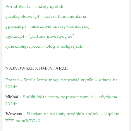
m
o
Portal Analiz - analizy spółek
o
s
c
i
gazetagieldowa.pl - analiza fundamentalna
n
ę
gpwatak.pl - mistrzowie analizy technicznej
o
u
myfund.pl - "portfele inwestycyjne"
s
t
i
u
rynekobligacji.com - blog o obligacjach
ę
c
u
z
t
y
NAJNOWSZE KOMENTARZE
u
n
c
a
Prezes
-
Spółki które mogą poprawić wyniki – edycja na
z
d
2024r.
y
r
Michał
-
Spółki które mogą poprawić wyniki – edycja na
n
o
2024r.
a
ż
d
e
Wuwusz
-
Stawiam na wzrosty średnich spółek – kupiłem
r
j
ETF na mWIG40
o
ą