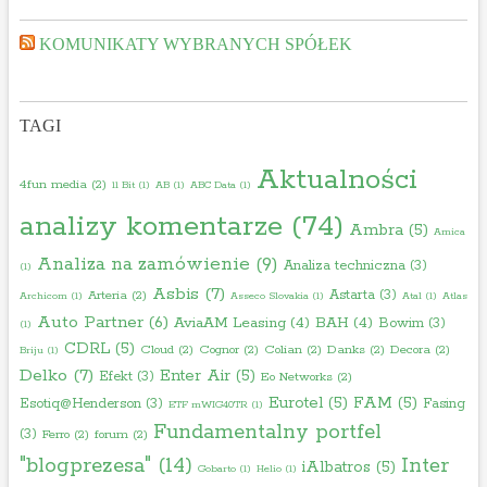
ż
c
e
y
KOMUNIKATY WYBRANYCH SPÓŁEK
j
c
ą
h
c
w
TAGI
y
i
c
e
Aktualności
4fun media
(2)
11 Bit
(1)
AB
(1)
ABC Data
(1)
h
p
analizy komentarze
(74)
w
r
Ambra
(5)
Amica
i
z
Analiza na zamówienie
(9)
Analiza techniczna
(3)
(1)
e
k
Asbis
(7)
Astarta
(3)
Arteria
(2)
Archicom
(1)
Asseco Slovakia
(1)
Atal
(1)
Atlas
p
a
Auto Partner
(6)
AviaAM Leasing
(4)
BAH
(4)
Bowim
(3)
(1)
r
c
CDRL
(5)
Cloud
(2)
Cognor
(2)
Colian
(2)
Danks
(2)
Decora
(2)
Briju
(1)
z
h
Delko
(7)
Enter Air
(5)
Efekt
(3)
k
Eo Networks
(2)
”
Eurotel
(5)
FAM
(5)
Esotiq@Henderson
(3)
Fasing
a
ETF mWIG40TR
(1)
Fundamentalny portfel
c
(3)
Ferro
(2)
forum
(2)
h
"blogprezesa"
(14)
Inter
iAlbatros
(5)
Gobarto
(1)
Helio
(1)