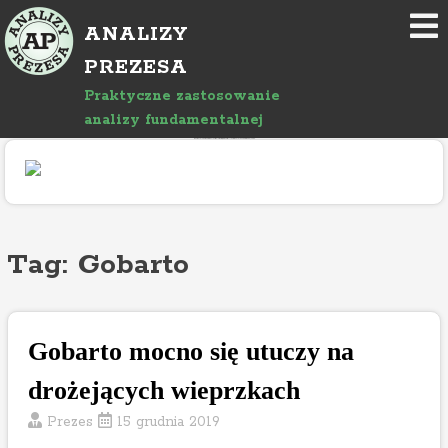
P
ANALIZY
r
z
PREZESA
e
Praktyczne zastosowanie
j
analizy fundamentalnej
d
"Rozwój bloga wspierany jest reklamami, których treść jest niezależna od prowadzącego."
ź
d
o
a
r
Tag: Gobarto
t
y
k
Gobarto mocno się utuczy na
u
ł
drożejących wieprzkach
u
Prezes
15 grudnia 2019