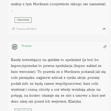
maliny z tym Merlinem (oczywiście nikogo nie namawiał)
…
Odpowiedz
5 marca 2019 08:03
Prezes
Każdy inwestujący na giełdzie to spekulant (ja też) bo
kupno/sprzedaż to pewna spekulacja (kupno zakład że
kurs wzrośnie). To prawda że z Merlinem pokazali jak się
robi pieniądze, najpierw zebrali z rynku akcje, później
podali info że będą razem współpracować, kurs robi
wystrzał i rosną obroty a oni wtedy wciskają akcje na
potęgę, na koniec okazuje się że nici z umowy a kurs jest
dużo niżej niż przed ich wejściem. Klasyka.