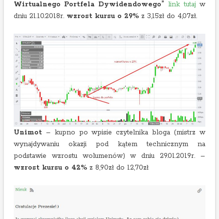
Wirtualnego Portfela Dywidendowego”
link tutaj
w
dniu 21.10.2018r.
wzrost kursu o 29%
z 3,15zł do 4,07zł.
Unimot
– kupno po wpisie czytelnika bloga (mistrz w
wynajdywaniu okazji pod kątem technicznym na
podstawie wzrostu wolumenów) w dniu 29.01.2019r. –
wzrost kursu o 42%
z 8,90zł do 12,70zł