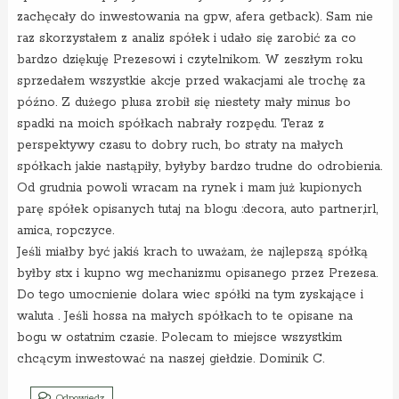
zachęcały do inwestowania na gpw, afera getback). Sam nie
raz skorzystałem z analiz spółek i udało się zarobić za co
bardzo dziękuję Prezesowi i czytelnikom. W zeszłym roku
sprzedałem wszystkie akcje przed wakacjami ale trochę za
późno. Z dużego plusa zrobił się niestety mały minus bo
spadki na moich spółkach nabrały rozpędu. Teraz z
perspektywy czasu to dobry ruch, bo straty na małych
spółkach jakie nastąpiły, byłyby bardzo trudne do odrobienia.
Od grudnia powoli wracam na rynek i mam już kupionych
parę spółek opisanych tutaj na blogu :decora, auto partner,irl,
amica, ropczyce.
Jeśli miałby być jakiś krach to uważam, że najlepszą spółką
byłby stx i kupno wg mechanizmu opisanego przez Prezesa.
Do tego umocnienie dolara wiec spółki na tym zyskające i
waluta . Jeśli hossa na małych spółkach to te opisane na
bogu w ostatnim czasie. Polecam to miejsce wszystkim
chcącym inwestować na naszej giełdzie. Dominik C.
Odpowiedz