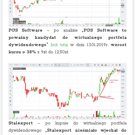
PGS Software
– po analizie
„PGS Software to
poważny kandydat do wirtualnego portfela
dywidendowego”
link tutaj
w dniu 13.01.2019r.
wzrost
kursu o 38%
z 9zł do 12,50zł.
Stalexport
– po kupnie do wirtualnego portfela
dywidendowego
„Stalexport nieśmiało wjechał do