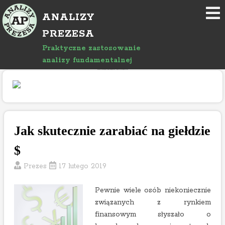
P
ANALIZY
r
z
PREZESA
e
Praktyczne zastosowanie
j
analizy fundamentalnej
d
"Rozwój bloga wspierany jest reklamami, których treść jest niezależna od prowadzącego."
ź
d
o
a
r
Jak skutecznie zarabiać na giełdzie
t
$
y
k
Prezes
17 lutego 2019
u
ł
Pewnie wiele osób niekoniecznie
u
związanych z rynkiem
finansowym słyszało o