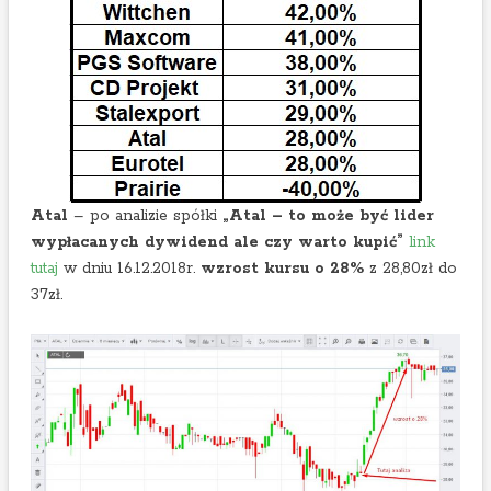
Atal
– po analizie spółki
„Atal – to może być lider
wypłacanych dywidend ale czy warto kupić”
link
tutaj
w dniu 16.12.2018r.
wzrost kursu o 28%
z 28,80zł do
37zł.