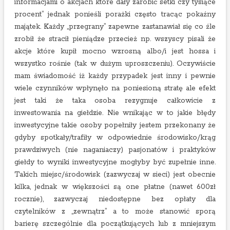
informacjami o akcjach które dały zarobić setki czy tysiące
procent” jednak ponieśli porażki często tracąc pokaźny
majątek. Każdy „przegrany” zapewne zastanawiał się co źle
zrobił że stracił pieniądze przecież np. wszyscy pisali że
akcje które kupił mocno wzrosną albo/i jest hossa i
wszystko rośnie (tak w dużym uproszczeniu). Oczywiście
mam świadomość iż każdy przypadek jest inny i pewnie
wiele czynników wpłynęło na poniesioną stratę ale efekt
jest taki że taka osoba rezygnuje całkowicie z
inwestowania na giełdzie. Nie wnikając w to jakie błędy
inwestycyjne takie osoby popełniły jestem przekonany że
gdyby spotkały/trafiły w odpowiednie środowisko/krąg
prawdziwych (nie naganiaczy) pasjonatów i praktyków
giełdy to wyniki inwestycyjne mogłyby być zupełnie inne.
Takich miejsc/środowisk (zazwyczaj w sieci) jest obecnie
kilka, jednak w większości są one płatne (nawet 600zł
rocznie), zazwyczaj niedostępne bez opłaty dla
czytelników z „zewnątrz” a to może stanowić sporą
barierę szczególnie dla początkujących lub z mniejszym