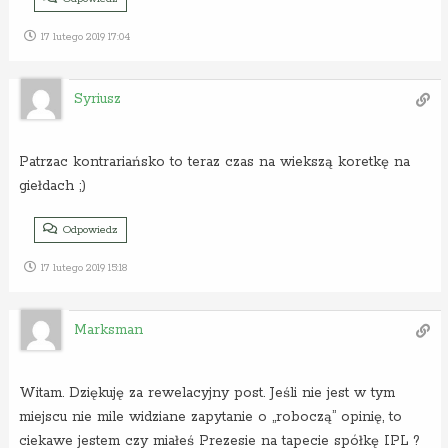
17 lutego 2019 17:04
Syriusz
Patrzac kontrariańsko to teraz czas na wiekszą koretkę na
giełdach ;)
Odpowiedz
17 lutego 2019 15:18
Marksman
Witam. Dziękuję za rewelacyjny post. Jeśli nie jest w tym
miejscu nie mile widziane zapytanie o „roboczą” opinię, to
ciekawe jestem czy miałeś Prezesie na tapecie spółkę IPL ?