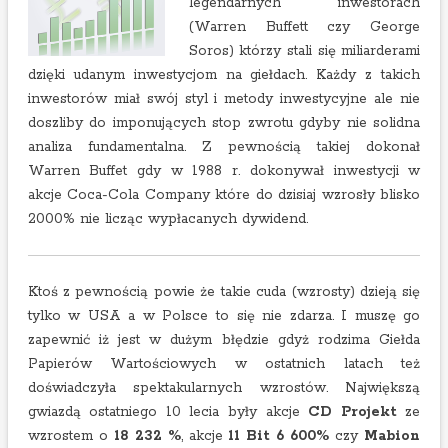
legendarnych inwestorach
(Warren Buffett czy George
Soros) którzy stali się miliarderami
dzięki udanym inwestycjom na giełdach. Każdy z takich
inwestorów miał swój styl i metody inwestycyjne ale nie
doszliby do imponujących stop zwrotu gdyby nie solidna
analiza fundamentalna. Z pewnością takiej dokonał
Warren Buffet gdy w 1988 r. dokonywał inwestycji w
akcje Coca-Cola Company które do dzisiaj wzrosły blisko
2000% nie licząc wypłacanych dywidend.
Ktoś z pewnością powie że takie cuda (wzrosty) dzieją się
tylko w USA a w Polsce to się nie zdarza. I muszę go
zapewnić iż jest w dużym błędzie gdyż rodzima Giełda
Papierów Wartościowych w ostatnich latach też
doświadczyła spektakularnych wzrostów. Największą
gwiazdą ostatniego 10 lecia były akcje
CD Projekt
ze
wzrostem o
18 232 %
, akcje
11 Bit 6 600%
czy
Mabion