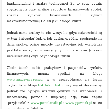
fundamentalnej i analizy technicznej. Są to setki godzin
spędzonych przy analizie raportów finansowych spółek,
analizie rynków finansowych i sytuacji
makroekonomicznej Polski jak i całego świata.
Jednak same analizy to nie wszystko gdyż najważniejsi są
w tym „łańcuchu” ludzie, ich dyskusje, różne spojrzenie na
daną spółkę, różne metody inwestycyjne, ich wieloletnia
praktyka na rynku inwestycyjnym i co istotne (czasem
najważniejsze) czyli psychologia rynku.
Zbiór takich osób, praktyków i pasjonatów rynków
finansowych, można spotkać na blogu
www.analizyprezesa.pl
a w szczególności na forum
czytelników bloga
link tutaj
i
link
nowy wątek dyskusyjny.
Jednak nie byłbym uczciwy gdybym nie wspomniał iż
nieocenioną pomoc i inspirację dają nam często
„przyjaciele” z
www.portalanaliz.pl
i
www.gpwatak.pl
za co
im serdecznie dziękuję.