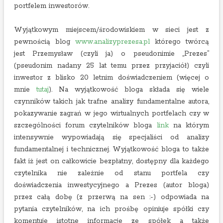
portfelem inwestorów.
Wyjątkowym miejscem/środowiskiem w sieci jest z
pewnością blog
www.analizyprezesa.pl
którego twórcą
jest Przemysław (czyli ja) o pseudonimie „Prezes”
(pseudonim nadany 25 lat temu przez przyjaciół) czyli
inwestor z blisko 20 letnim doświadczeniem (więcej o
mnie
tutaj
). Na wyjątkowość bloga składa się wiele
czynników takich jak trafne analizy fundamentalne autora,
pokazywanie zagrań w jego wirtualnych portfelach czy w
szczególności forum czytelników bloga
link
na którym
intensywnie wypowiadają się specjaliści od analizy
fundamentalnej i technicznej. Wyjątkowość bloga to także
fakt iż jest on całkowicie bezpłatny, dostępny dla każdego
czytelnika nie zależnie od stanu portfela czy
doświadczenia inwestycyjnego a Prezes (autor bloga)
przez całą dobę (z przerwą na sen :-) odpowiada na
pytania czytelników, na ich prośbę opiniuje spółki czy
komentuje istotne informacje ze spółek a także