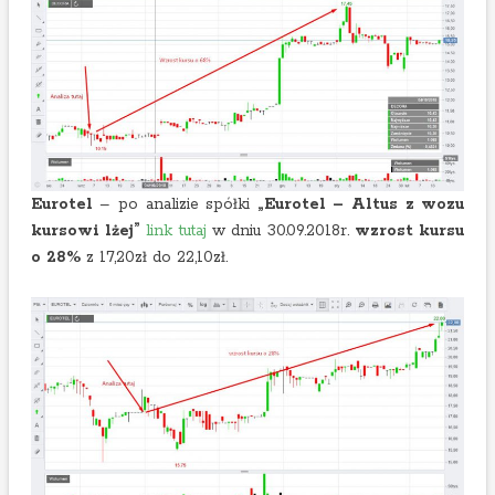
Eurotel
– po analizie spółki
„Eurotel – Altus z wozu
kursowi lżej”
link tutaj
w dniu 30.09.2018r.
wzrost kursu
o 28%
z 17,20zł do 22,10zł.