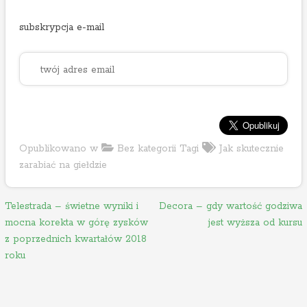
subskrypcja e-mail
Opublikowano w
Bez kategorii
Tagi
Jak skutecznie
zarabiać na giełdzie
N
Telestrada – świetne wyniki i
Decora – gdy wartość godziwa
mocna korekta w górę zysków
jest wyższa od kursu
a
z poprzednich kwartałów 2018
w
roku
i