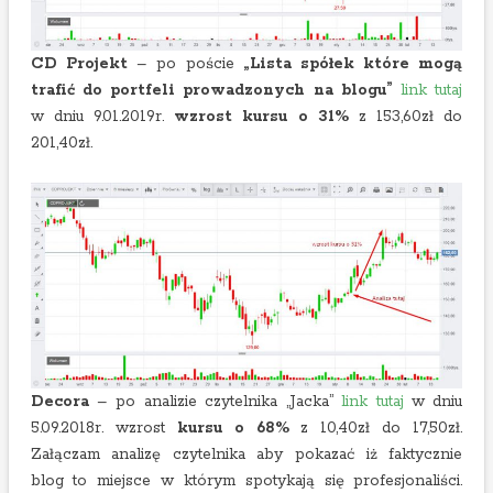
CD Projekt
– po poście
„Lista spółek które mogą
trafić do portfeli prowadzonych na blogu”
link tutaj
w dniu 9.01.2019r.
wzrost kursu o 31%
z 153,60zł do
201,40zł.
Decora
– po analizie czytelnika „Jacka”
link tutaj
w dniu
5.09.2018r. wzrost
kursu o 68%
z 10,40zł do 17,50zł.
Załączam analizę czytelnika aby pokazać iż faktycznie
blog to miejsce w którym spotykają się profesjonaliści.