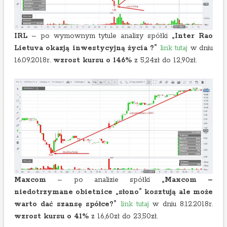
IRL
– po wymownym tytule analizy spółki
„Inter Rao
Lietuva okazją inwestycyjną życia ?”
link tutaj
w dniu
16.09.2018r.
wzrost kursu o 146%
z 5,24zł do 12,90zł.
Maxcom
– po analizie spółki
„Maxcom –
niedotrzymane obietnice „słono” kosztują ale może
warto dać szansę spółce?”
link tutaj
w dniu 8.12.2018r.
wzrost kursu o 41%
z 16,60zł do 23,50zł.