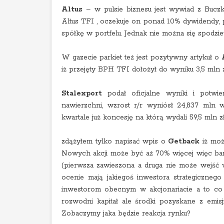
Altus
– w pulsie biznesu jest wywiad z Bucz
Altus TFI , oczekuje on ponad 10% dywidendy, p
spółkę w portfelu. Jednak nie można się spodz
W gazecie parkiet też jest pozytywny artykuł o
iż przejęty BPH TFI dołożył do wyniku 3,5 mln z
Stalexport
podał oficjalne wyniki i potwi
nawierzchni, wzrost r/r wyniósł 24,837 mln w
kwartale już koncesję na którą wydali 59,5 mln z
zdążyłem tylko napisać wpis o
Getback
iż moż
Nowych akcji może być aż 70% więcej więc bar
(pierwsza zawieszona a druga nie może wejść w
ocenie mają jakiegoś inwestora strategiczne
inwestorom obecnym w akcjonariacie a to co z
rozwodni kapitał ale środki pozyskane z emisj
Zobaczymy jaka będzie reakcja rynku?