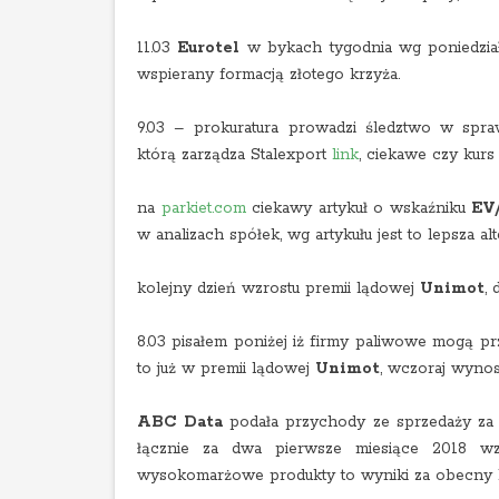
11.03
Eurotel
w bykach tygodnia wg poniedzia
wspierany formacją złotego krzyża.
9.03 – prokuratura prowadzi śledztwo w spra
którą zarządza Stalexport
link
, ciekawe czy kurs
na
parkiet.com
ciekawy artykuł o wskaźniku
EV
w analizach spółek, wg artykułu jest to lepsza al
kolejny dzień wzrostu premii lądowej
Unimot
, 
8.03 pisałem poniżej iż firmy paliwowe mogą p
to już w premii lądowej
Unimot
, wczoraj wynosi
ABC Data
podała przychody ze sprzedaży za
łącznie za dwa pierwsze miesiące 2018 wzr
wysokomarżowe produkty to wyniki za obecny 