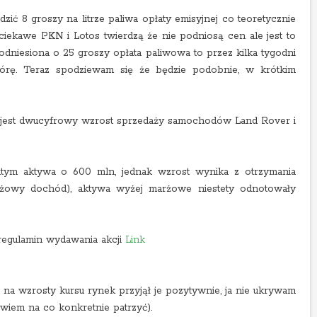
ć 8 groszy na litrze paliwa opłaty emisyjnej co teoretycznie
ekawe PKN i Lotos twierdzą że nie podniosą cen ale jest to
odniesiona o 25 groszy opłata paliwowa to przez kilka tygodni
rę. Teraz spodziewam się że będzie podobnie, w krótkim
jest dwucyfrowy wzrost sprzedaży samochodów Land Rover i
ym aktywa o 600 mln, jednak wzrost wynika z otrzymania
żowy dochód), aktywa wyżej marżowe niestety odnotowały
regulamin wydawania akcji
Link
 na wzrosty kursu rynek przyjął je pozytywnie, ja nie ukrywam
 wiem na co konkretnie patrzyć).