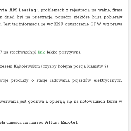
via AM Leasing
i problemach z rejestracją na walne, firma
 dzień był na rejestrację, ponadto niektóre biura pobierały
racji. Jest też informacja że wg KNF opuszczenie GPW wg prawa
17 na stockwatch.pl
link
, lekko pozytywna.
zesem Kąkolewskim (czyżby kolejna porcja kłamstw ?)
woje produkty o stacje ładowania pojazdów elektrycznych,
ezwania jest godziwa a opierają się na notowaniach kursu w
elu umieścił na marzec
Altus
i
Eurotel
.