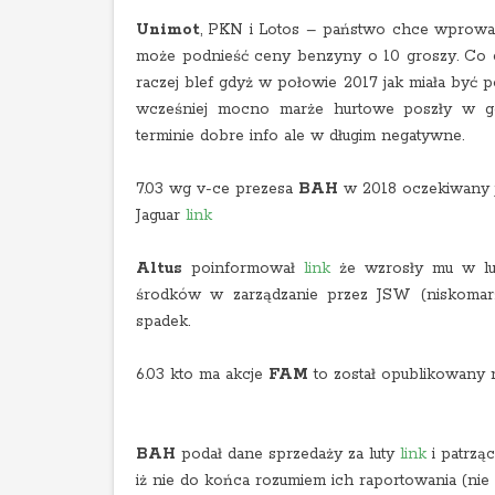
Unimot
, PKN i Lotos – państwo chce wprowadzi
może podnieść ceny benzyny o 10 groszy. Co ci
raczej blef gdyż w połowie 2017 jak miała być p
wcześniej mocno marże hurtowe poszły w gó
terminie dobre info ale w długim negatywne.
7.03 wg v-ce prezesa
BAH
w 2018 oczekiwany 
Jaguar
link
Altus
poinformował
link
że wzrosły mu w lut
środków w zarządzanie przez JSW (niskomar
spadek.
6.03 kto ma akcje
FAM
to został opublikowany 
BAH
podał dane sprzedaży za luty
link
i patrząc
iż nie do końca rozumiem ich raportowania (nie