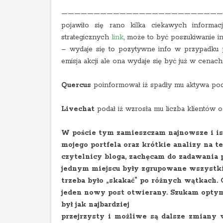
—————————————————————————
pojawiło się rano kilka ciekawych informac
strategicznych
link
, może to być poszukiwanie inw
– wydaje się to pozytywne info w przypadku pr
emisja akcji ale ona wydaje się być już w cenach
Quercus
poinformował iż spadły mu aktywa pod
Livechat
podał iż wzrosła mu liczba klientów o
W poście tym zamieszczam najnowsze i ist
mojego portfela oraz krótkie analizy
na te
czytelnicy bloga, zachęcam do zadawania
jednym miejscu były zgrupowane wszystki
trzeba było „skakać” po różnych wątkach.
jeden nowy post otwierany. Szukam optym
był jak najbardziej
przejrzysty i możliwe są dalsze zmiany