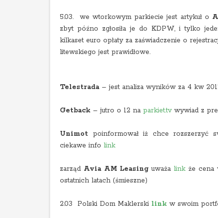
5.03. we wtorkowym parkiecie jest artykuł o
A
zbyt późno zgłosiła je do KDPW, i tylko jeden
kilkaset euro opłaty za zaświadczenie o rejest
litewskiego jest prawidłowe.
Telestrada
– jest analiza wyników za 4 kw 20
Getback
– jutro o 12 na
parkiet.tv
wywiad z pre
Unimot
poinformował iż chce rozszerzyć s
ciekawe info
link
zarząd
Avia AM Leasing
uważa
link
że cena w
ostatnich latach (śmieszne)
2.03 Polski Dom Maklerski
link
w swoim portf