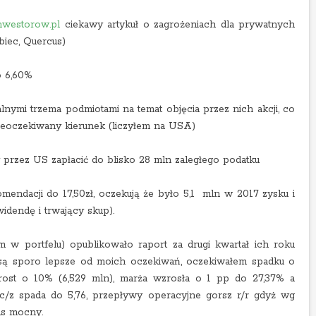
inwestorow.pl
ciekawy artykuł o zagrożeniach dla prywatnych
biec, Quercus)
to 6,60%
lnymi trzema podmiotami na temat objęcia przez nich akcji, co
ieoczekiwany kierunek (liczyłem na USA)
przez US zapłacić do blisko 28 mln zaległego podatku
endacji do 17,50zł, oczekują że było 5,1 mln w 2017 zysku i
idendę i trwający skup).
em w portfelu) opublikowało raport za drugi kwartał ich roku
 są sporo lepsze od moich oczekiwań, oczekiwałem spadku o
rost o 10% (6,529 mln), marża wzrosła o 1 pp do 27,37% a
c/z spada do 5,76, przepływy operacyjne gorsz r/r gdyż wg
ns mocny.