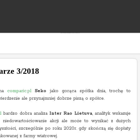
"Rozwój bloga wspierany jest reklamami, których treść jest niezależna od prowadzącego."
arze 3/2018
 na
comparic.pl
Seko
jako gorąca spółka dnia, trochę to
ierdzenie ale przynajmniej dobrze piszą o spółce.
l
bardzo dobra analiza
Inter Rao Lietuva
, analityk wskazuje
 niedowartościowanie akcji ale może to wynikać z dużych
szłości, szczególnie po roku 2020r. gdy skończą się dopłaty
ukowanej z farmy wiatrowej.