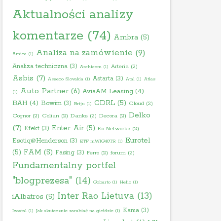
Aktualności analizy
komentarze
(74)
Ambra
(5)
Analiza na zamówienie
(9)
Amica
(1)
Analiza techniczna
(3)
Arteria
(2)
Archicom
(1)
Asbis
(7)
Astarta
(3)
Asseco Slovakia
(1)
Atal
(1)
Atlas
Auto Partner
(6)
AviaAM Leasing
(4)
(1)
BAH
(4)
CDRL
(5)
Bowim
(3)
Cloud
(2)
Briju
(1)
Delko
Cognor
(2)
Colian
(2)
Danks
(2)
Decora
(2)
(7)
Enter Air
(5)
Efekt
(3)
Eo Networks
(2)
Eurotel
Esotiq@Henderson
(3)
ETF mWIG40TR
(1)
(5)
FAM
(5)
Fasing
(3)
Ferro
(2)
forum
(2)
Fundamentalny portfel
"blogprezesa"
(14)
Gobarto
(1)
Helio
(1)
Inter Rao Lietuva
(13)
iAlbatros
(5)
Kania
(3)
Izostal
(1)
Jak skutecznie zarabiać na giełdzie
(1)