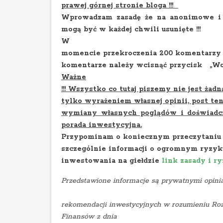
prawej górnej stronie bloga !!!
Wprowadzam zasadę że na anonimowe i o
mogą być w każdej chwili usunięte !!!
W
momencie przekroczenia 200 komentarzy 
komentarze należy wcisnąć przycisk „Wcz
Ważne
!!! Wszystko co tutaj piszemy nie jest żad
tylko wyrażeniem własnej opinii, post ten
wymiany własnych poglądów i doświadcz
porada inwestycyjna.
Przypominam o koniecznym przeczytaniu 
szczególnie informacji o ogromnym ryzyk
inwestowania na giełdzie
link zasady i r
Przedstawione informacje są prywatnymi opinia
rekomendacji inwestycyjnych w rozumieniu Roz
Finansów z dnia