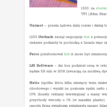
13.03. na
strefa
TFI (Altus, Skar
Unimot
– premia lądowa dalej rośnie i dzisiaj 
12.03
Getback
zaczął negocjacje
link
z potencja
ciekawe podmioty te pochodzą z Izraela więc n
Ferro
poinformował
link
iż może być zmuszony 
LSI Software
– dm bos podniósł cenę w rekom
będzie 5,8 mln w 2018 (zwracają na możliwą dyw
Helio
(spółka która kilka miesięcy temu miał
obrotowego i wyniki na poziomie zysku netto
10% (koszty reklamy telewizyjnej) a mamy wz
przychody wzrosły o 1% (w zasadzie płasko), 
raportu firma świadomie zwiększyła zapasy, bila