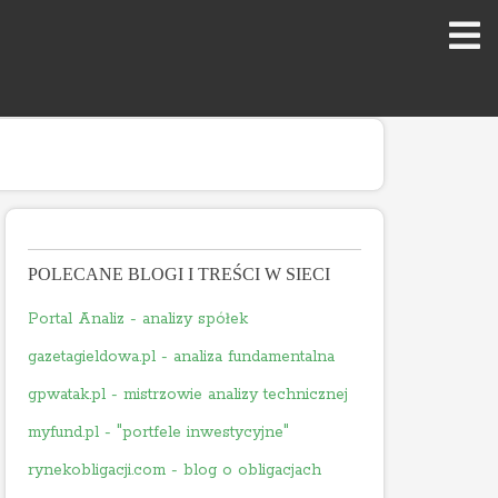
POLECANE BLOGI I TREŚCI W SIECI
Portal Analiz - analizy spółek
gazetagieldowa.pl - analiza fundamentalna
gpwatak.pl - mistrzowie analizy technicznej
myfund.pl - "portfele inwestycyjne"
rynekobligacji.com - blog o obligacjach