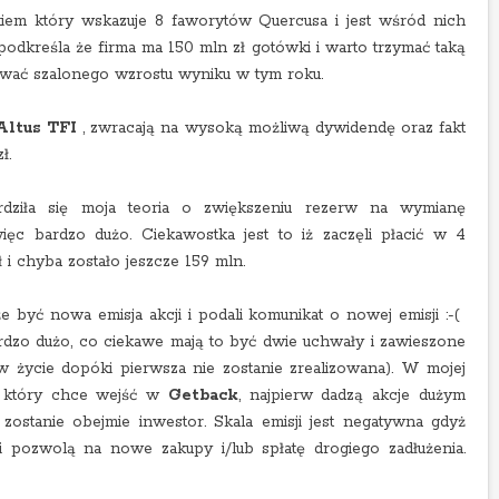
kiem który wskazuje 8 faworytów Quercusa i jest wśród nich
odkreśla że firma ma 150 mln zł gotówki i warto trzymać taką
iewać szalonego wzrostu wyniku w tym roku.
Altus TFI
, zwracają na wysoką możliwą dywidendę oraz fakt
ł.
erdziła się moja teoria o zwiększeniu rezerw na wymianę
ięc bardzo dużo. Ciekawostka jest to iż zaczęli płacić w 4
ł i chyba zostało jeszcze 159 mln.
e być nowa emisja akcji i podali komunikat o nowej emisji :-(
dzo dużo, co ciekawe mają to być dwie uchwały i zawieszone
 życie dopóki pierwsza nie zostanie zrealizowana). W mojej
go który chce wejść w
Getback
, najpierw dadzą akcje dużym
ostanie obejmie inwestor. Skala emisji jest negatywna gdyż
i pozwolą na nowe zakupy i/lub spłatę drogiego zadłużenia.