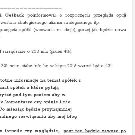
———————————————–
ji.
Getback
poinformował o rozpoczęciu przeglądu opcji
estora strategicznego, aliansu strategicznego itp.
zejęcia spółki (wezwania na akcje), gorzej jak będzie nowa
.
 zarządzanie o 200 mln (jakieś 4%).
 321 netto, słabe info bo w lutym 2016 wzrost był o 431.
otne informacje na temat spółek z
mat spółek o które pytają
 pytań pod tym
postem
aby w
e komentarze czy opinie i nie
 Co miesiąc będzie przynajmniej
alnego rozwiązania aby mój blog
 w formule czy wyglądzie,
post ten będzie zawsze po