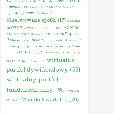
Livechat
(6)
LSI
Kernel
(1)
Konsorcjum Stali
(1)
Lena
(1)
Software
(3)
Maxcom
(1)
Mex Polska
(1)
ML System
(1)
nauka
(4)
myfund.pl
(2)
Novita
(1)
obserwowane spółki
(17)
Odlewnie
PCM
(6)
OEX
(3)
(2)
Onico
(2)
Opteam
(1)
PBKM
(1)
Ropczyce
PRO-LOG
(2)
Pekabex
(1)
PGS
(1)
Playway
(1)
(5)
Seko
(3)
Różne wyniki
(2)
skaner
(2)
Skarbiec
(2)
Stalexport
(6)
Telestrada
(6)
Trans
Test
(2)
Polonia
(4)
Unimot
(4)
Vindexus
(2)
Vigo System
(1)
wirtualny
Vistula
(2)
WDX
(2)
Vistal
(1)
portfel dywidendowy
(38)
wirtualny portfel
fundamentalny
(50)
Wistil
(2)
Wyniki kwartalne
(20)
Wittchen
(1)