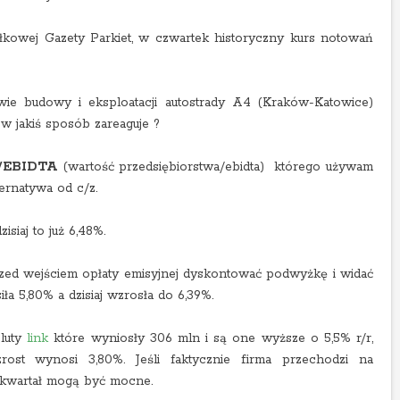
łkowej Gazety Parkiet, w czwartek historyczny kurs notowań
wie budowy i eksploatacji autostrady A4 (Kraków-Katowice)
 w jakiś sposób zareaguje ?
/EBIDTA
(wartość przedsiębiorstwa/ebidta) którego używam
ternatywa od c/z.
dzisiaj to już 6,48%.
rzed wejściem opłaty emisyjnej dyskontować podwyżkę i widać
ła 5,80% a dzisiaj wzrosła do 6,39%.
 luty
link
które wyniosły 306 mln i są one wyższe o 5,5% r/r,
ost wynosi 3,80%. Jeśli faktycznie firma przechodzi na
kwartał mogą być mocne.