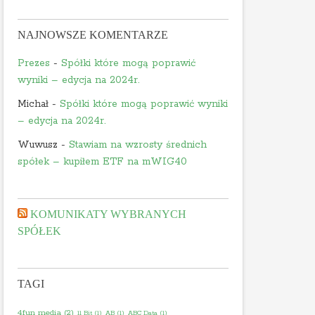
NAJNOWSZE KOMENTARZE
Prezes
-
Spółki które mogą poprawić
wyniki – edycja na 2024r.
Michał
-
Spółki które mogą poprawić wyniki
– edycja na 2024r.
Wuwusz
-
Stawiam na wzrosty średnich
spółek – kupiłem ETF na mWIG40
KOMUNIKATY WYBRANYCH
SPÓŁEK
TAGI
4fun media
(2)
11 Bit
(1)
AB
(1)
ABC Data
(1)