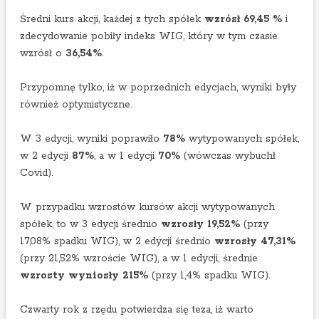
Średni kurs akcji, każdej z tych spółek
wzrósł 69,45 %
i
zdecydowanie pobiły indeks WIG, który w tym czasie
wzrósł o
36,54%
.
Przypomnę tylko, iż w poprzednich edycjach, wyniki były
również optymistyczne.
W 3 edycji, wyniki poprawiło
78%
wytypowanych spółek,
w 2 edycji
87%
, a w 1 edycji
70%
(wówczas wybuchł
Covid).
W przypadku wzrostów kursów akcji wytypowanych
spółek, to w 3 edycji średnio
wzrosły 19,52%
(przy
17,08% spadku WIG), w 2 edycji średnio
wzrosły 47,31%
(przy 21,52% wzroście WIG), a w 1 edycji, średnie
wzrosty wyniosły 215%
(przy 1,4% spadku WIG).
Czwarty rok z rzędu potwierdza się teza, iż warto