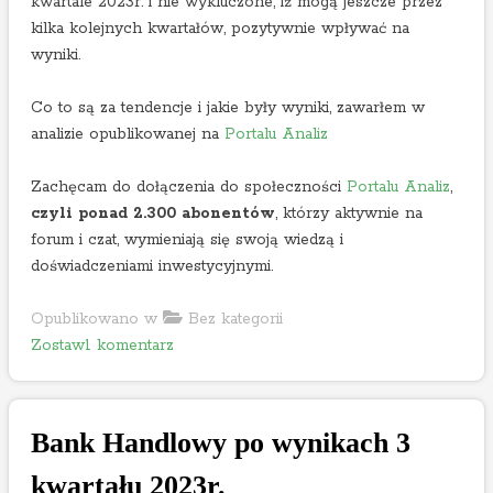
kwartale 2023r. i nie wykluczone, iż mogą jeszcze przez
y
kilka kolejnych kwartałów, pozytywnie wpływać na
n
wyniki.
i
k
Co to są za tendencje i jakie były wyniki, zawarłem w
i
analizie opublikowanej na
Portalu Analiz
–
e
Zachęcam do dołączenia do społeczności
Portalu Analiz
,
d
czyli ponad 2.300 abonentów
, którzy aktywnie na
y
forum i czat, wymieniają się swoją wiedzą i
c
doświadczeniami inwestycyjnymi.
j
a
Opublikowano w
Bez kategorii
n
o
Zostaw1 komentarz
a
n
2
T
0
o
2
Bank Handlowy po wynikach 3
y
4
a
kwartału 2023r.
r