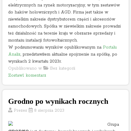
k
elektrycznych na rynek motoryzacyjny, w tym zestawów
ó
do haków holowniczych i AGD. Firma jest także w
w
niewielkim zakresie dystrybutorem części i akcesoriów
i
samochodowych. Spółka w niewielkim zakresie prowadzi
k
też działalność na terenie kraju w obszarze sprzedaży i
o
montażu instalacji fotowoltaicznych.
n
W podsumowaniu wyników opublikowanym na
Portalu
f
Analiz
, przedstawiłem aktualne spojrzenie na spółkę, po
e
wynikach 2 kwartału 2023r.
r
Opublikowano w
Bez kategorii
e
o
Zostaw1 komentarz
n
n
c
A
j
C
i
Grodno po wynikach rocznych
S
w
A
Prezes
8 sierpnia 2023
y
p
n
o
Grupa
i