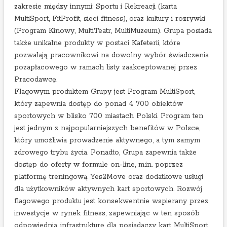
y
zakresie między innymi: Sportu i Rekreacji (karta
n
MultiSport, FitProfit, sieci fitness), oraz kultury i rozrywki
i
(Program Kinowy, MultiTeatr, MultiMuzeum). Grupa posiada
k
także unikalne produkty w postaci Kafeterii, które
a
pozwalają pracownikowi na dowolny wybór świadczenia
c
pozapłacowego w ramach listy zaakceptowanej przez
h
Pracodawcę.
2
Flagowym produktem Grupy jest Program MultiSport,
k
który zapewnia dostęp do ponad 4 700 obiektów
w
sportowych w blisko 700 miastach Polski. Program ten
a
jest jednym z najpopularniejszych benefitów w Polsce,
r
który umożliwia prowadzenie aktywnego, a tym samym
t
zdrowego trybu życia. Ponadto, Grupa zapewnia także
a
dostęp do oferty w formule on-line, m.in. poprzez
ł
platformę treningową Yes2Move oraz dodatkowe usługi
u
dla użytkowników aktywnych kart sportowych. Rozwój
2
flagowego produktu jest konsekwentnie wspierany przez
0
inwestycje w rynek fitness, zapewniając w ten sposób
2
odpowiednią infrastrukturę dla posiadaczy kart MultiSport.