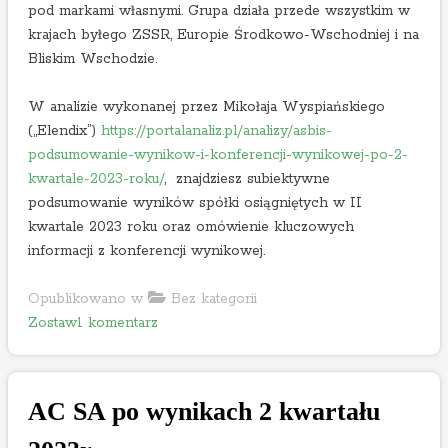
pod markami własnymi. Grupa działa przede wszystkim w
w
krajach byłego ZSSR, Europie Środkowo-Wschodniej i na
a
Bliskim Wschodzie.
r
t
W analizie wykonanej przez Mikołaja Wyspiańskiego
a
(„Elendix”)
https://portalanaliz.pl/analizy/asbis-
ł
podsumowanie-wynikow-i-konferencji-wynikowej-po-2-
u
kwartale-2023-roku/
, znajdziesz subiektywne
2
podsumowanie wyników spółki osiągniętych w II
0
kwartale 2023 roku oraz omówienie kluczowych
2
informacji z konferencji wynikowej.
3
r
Opublikowano w
Bez kategorii
.
o
Zostaw1 komentarz
n
A
S
AC SA po wynikach 2 kwartału
B
I