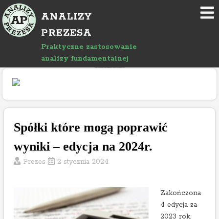
P
ANALIZY
r
z
PREZESA
e
Praktyczne zastosowanie
j
analizy fundamentalnej
d
"Rozwój bloga wspierany jest reklamami, których treść jest niezależna od prowadzącego."
ź
d
o
a
r
Spółki które mogą poprawić
t
wyniki – edycja na 2024r.
y
k
Prezes
2 stycznia 2024
u
ł
u
Zakończona
4 edycja za
2023 rok,