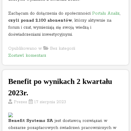
Zachęcam do dołączenia do społeczności
Portalu Analiz
,
czyli ponad 2.100 abonentów
, którzy aktywnie na
forum i czat, wymieniają się swoją wiedzą i
doświadczeniami inwestycyjnymi.
Opublikowano w
Bez kategorii
o
Zostaw1 komentarz
n
C
o
Benefit po wynikach 2 kwartału
g
n
2023r.
o
Prezes
17 sierpnia 2023
r
p
o
Benefit Systems SA
jest dostawcą rozwiązań w
w
obszarze pozapłacowych świadczeń pracowniczych w