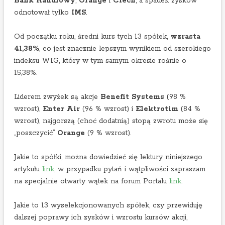
Bank Handlowy
,
Orange
i
Ciech
, a spadek zysków
a
odnotował tylko
IMS
.
c
h
Od początku roku, średni kurs tych 13 spółek,
wzrasta
r
41,38%
, co jest znacznie lepszym wynikiem od szerokiego
o
indeksu WIG, który w tym samym okresie rośnie o
c
15,38%.
z
n
Liderem zwyżek są akcje
Benefit Systems
(98 %
y
wzrost),
Enter Air
(96 % wzrost) i
Elektrotim
(84 %
c
wzrost), najgorszą (choć dodatnią) stopą zwrotu może się
h
„poszczycić”
Orange
(9 % wzrost).
Jakie to spółki, można dowiedzieć się lektury niniejszego
artykułu
link
, w przypadku pytań i wątpliwości zapraszam
na specjalnie otwarty wątek na forum Portalu
link
.
Jakie to 13 wyselekcjonowanych spółek, czy przewiduję
dalszej poprawy ich zysków i wzrostu kursów akcji,