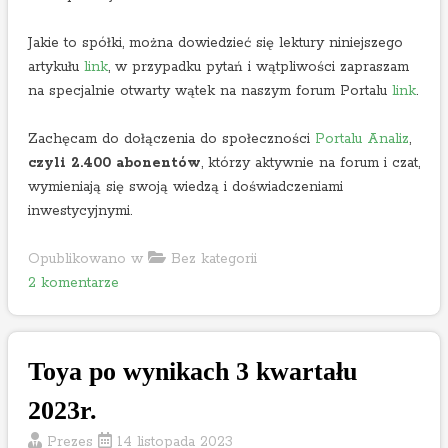
Jakie to spółki, można dowiedzieć się lektury niniejszego
artykułu
link
, w przypadku pytań i wątpliwości zapraszam
na specjalnie otwarty wątek na naszym forum Portalu
link
.
Zachęcam do dołączenia do społeczności
Portalu Analiz
,
czyli 2.400 abonentów
, którzy aktywnie na forum i czat,
wymieniają się swoją wiedzą i doświadczeniami
inwestycyjnymi.
Opublikowano w
Bez kategorii
d
2 komentarze
o
S
p
Toya po wynikach 3 kwartału
ó
ł
2023r.
k
Prezes
14 listopada 2023