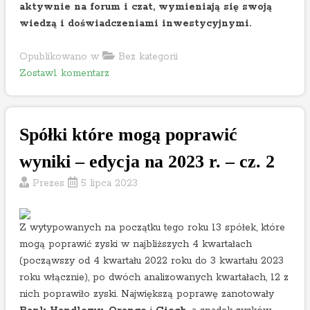
2
aktywnie na forum i czat, wymieniają się swoją
3
3
wiedzą i doświadczeniami inwestycyjnymi.
r
r
o
.
Opublikowano w
Bez kategorii
k
o
Zostaw1 komentarz
u
n
G
r
Spółki które mogą poprawić
o
d
wyniki – edycja na 2023 r. – cz. 2
n
Prezes
5 lipca 2023
o
p
o
Z wytypowanych na początku tego roku 13 spółek, które
w
mogą poprawić zyski w najbliższych 4 kwartałach
y
(począwszy od 4 kwartału 2022 roku do 3 kwartału 2023
n
roku włącznie), po dwóch analizowanych kwartałach, 12 z
i
nich poprawiło zyski. Największą poprawę zanotowały
k