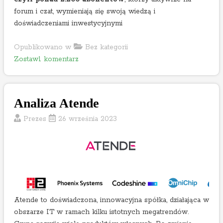
forum i czat, wymieniają się swoją wiedzą i
doświadczeniami inwestycyjnymi
Opublikowano w
Bez kategorii
o
Zostaw1 komentarz
n
G
l
Analiza Atende
o
b
Prezes
26 września 2023
a
l
C
o
s
m
Atende to doświadczona, innowacyjna spółka, działająca w
e
obszarze IT w ramach kilku istotnych megatrendów.
d