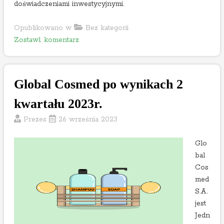
2
doświadczeniami inwestycyjnymi.
3
r
Opublikowano w
Bez kategorii
o
.
Zostaw1 komentarz
n
E
u
Global Cosmed po wynikach 2
r
o
kwartału 2023r.
t
Prezes
26 września 2023
e
l
Glo
p
bal
o
Cos
w
med
y
S.A.
n
jest
i
Jedn
k