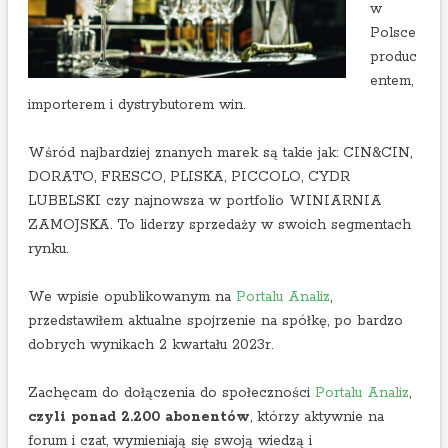
w
d
Polsce
e
produc
entem,
importerem i dystrybutorem win.
Wśród najbardziej znanych marek są takie jak: CIN&CIN,
DORATO, FRESCO, PLISKA, PICCOLO, CYDR
LUBELSKI czy najnowsza w portfolio WINIARNIA
ZAMOJSKA. To liderzy sprzedaży w swoich segmentach
rynku.
We wpisie opublikowanym na
Portalu Analiz
,
przedstawiłem aktualne spojrzenie na spółkę, po bardzo
dobrych wynikach 2 kwartału 2023r.
Zachęcam do dołączenia do społeczności
Portalu Analiz
,
czyli ponad 2.200 abonentów
, którzy aktywnie na
forum i czat, wymieniają się swoją wiedzą i