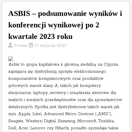
B
e
ASBIS – podsumowanie wyników i
n
e
konferencji wynikowej po 2
f
kwartale 2023 roku
i
t
Prezes
17 sierpnia 2023
p
o
Asbis to grupa kapitałowa z główną siedzibą na Cyprze,
w
zajmujaca się dystrybucją sprzętu elektronicznego:
y
komponentów komputerowych oraz produktów
n
gotowych marek klasy A, takich jak komputery
i
stacjonarne, laptopy, serwery i urządzenia sieciowe dla
k
małych i średnich przedsiębiorstw oraz dla sprzedawców
a
detalicznych. Spółka jest dystrybutorem takich marek jak
c
m.in. Apple, Intel, Advanced Micro Devices („AMD”),
h
Seagate, Western Digital, Samsung, Microsoft, Toshiba,
2
Dell, Acer, Lenovo czy Hitachi, ponadto sprzedaje także
k