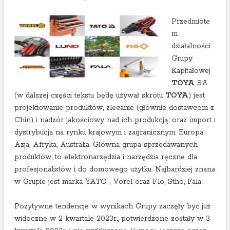
i
k
Przedmiote
t
m
ó
działalności
r
Grupy
e
Kapitałowej
m
TOYA
SA
o
(w dalszej części tekstu będę używał skrótu
TOYA
) jest
g
projektowanie produktów, zlecanie (głównie dostawcom z
ą
Chin) i nadzór jakościowy nad ich produkcją, oraz import i
p
dystrybucja na rynku krajowym i zagranicznym: Europa,
o
Azja, Afryka, Australia. Główna grupa sprzedawanych
p
produktów, to elektronarzędzia i narzędzia ręczne dla
r
profesjonalistów i do domowego użytku. Najbardziej znana
a
w Grupie jest marka YATO , Vorel oraz Flo, Stho, Fala.
w
i
Pozytywne tendencje w wynikach Grupy zaczęły być już
ć
widoczne w 2 kwartale 2023r., potwierdzone zostały w 3
w