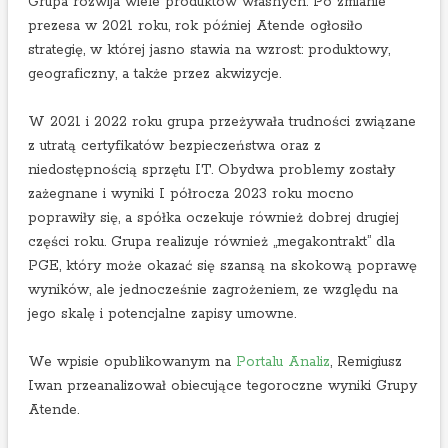
Grupa rozwija wiele produktów własnych. Po zmianie
p
prezesa w 2021 roku, rok później Atende ogłosiło
o
strategię, w której jasno stawia na wzrost: produktowy,
w
geograficzny, a także przez akwizycje.
y
n
W 2021 i 2022 roku grupa przeżywała trudności związane
i
z utratą certyfikatów bezpieczeństwa oraz z
k
niedostępnością sprzętu IT. Obydwa problemy zostały
a
zażegnane i wyniki I półrocza 2023 roku mocno
c
poprawiły się, a spółka oczekuje również dobrej drugiej
h
części roku. Grupa realizuje również „megakontrakt” dla
2
PGE, który może okazać się szansą na skokową poprawę
k
wyników, ale jednocześnie zagrożeniem, ze względu na
w
jego skalę i potencjalne zapisy umowne.
a
r
We wpisie opublikowanym na
Portalu Analiz
, Remigiusz
t
Iwan przeanalizował obiecujące tegoroczne wyniki Grupy
a
Atende.
ł
u