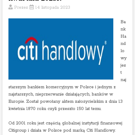
p
.
Prezes
14 listopada 2023
o
w
Ba
y
nk
n
Ha
i
nd
k
lo
a
wy
c
jes
h
t
3
naj
k
starszym bankiem komercyjnym w Polsce i jednym z
w
najstarszych, nieprzerwanie działających, banków w
a
Europie. Został powołany aktem założycielskim z dnia 13
r
kwietnia 1870 roku czyli przeszło 150 lat temu.
t
a
Od 2001 roku jest częścią globalnej instytucji finansowej
ł
Citigroup i działa w Polsce pod marką Citi Handlowy.
u