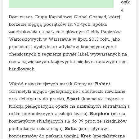
ostk
a
ą
c
Dominującą Grupy Kapitałowej Global Cosmed, której
h
korzenie sięgają początków lat 90-tych. Spółka
1
zadebiutowała na parkiecie głównym Giełdy Papierów
p
Wartościowych w Warszawie w lipcu 2013 roku, jako
ó
producent i dystrybutor artykułów kosmetycznych i
ł
chemicznych z segmentu private label, wytwarzanych na
r
rzecz największych krajowych i międzynarodowych sieci
o
handlowych.
c
z
Wśród najważniejszych marek Grupy są:
Bobini
a
(kosmetyki myjąco-pielęgnacyjne i chusteczki nawilżane
2
oraz detergenty do prania),
Apart
(kosmetyki myjące z
0
funkcją pielęgnacyjną oparte na naturalnych ekstraktach z
2
roślin pochodzących z całego świata),
Biophen
(marka
3
kosmetyków składających się do 99 proc. ze składników
r
pochodzenia naturalnego),
Sofin
(seria płynów i
.
koncentratów do płukania tkanin),
Kret
(specjalistyczne