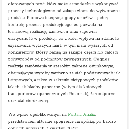
c
oferowanych produktów może samodzielnie wykonywać
z
procesy technologiczne od zakupu złomu do wytworzenia
a
produktu. Pionowa integracja grupy umożliwia pełną
2
kontrolę procesu produkcyjnego, co pozwala na
0
terminową realizację zamówień oraz zapewnia
2
elastyczność w produkcji, co z kolei wpływa na zdolność
3
uzyskiwania wyższych marż, w tym marż wyższych od
r
konkurentów, którzy bazują na zakupie części lub całości
.
półwyrobów od podmiotów zewnętrznych.
Cognor
realizuje zamówienia w szerokim zakresie gatunkowym,
obejmującym wyroby zarówno ze stali podstawowych jak
i stopowych, a także w zakresie nietypowych produktów,
takich jak blachy pancerne (w tym dla kołowych
transporterów opancerzonych Rosomak), żaroodporne
oraz stal nierdzewną.
We wpisie opublikowanym na
Portalu Analiz
,
przedstawiłem aktualne spojrzenie na spółkę, po bardzo
dobrych wynikach 2 kwartału 2023r.