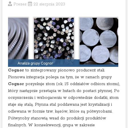
2
Prezes
22 sierpnia 2023
e
/
x
2
p
0
o
2
w
3
y
n
i
k
a
Cognor
to zintegrowany pionowo producent stali.
c
Pionowa integracja polega na tym, że w ramach grupy
h
Cognor
pozyskuje złom (ok. 15 oddziałów odbioru złomu),
1
który następnie przetapia w hutach do postaci płynnej. Po
p
oczyszczeniu i wzbogaceniu w odpowiednie dodatki, złom
ó
staje się stalą. Płynna stal poddawana jest krystalizacji i
ł
odlewana w formie tzw. kęsów, które są półwyrobami.
r
Półwyroby stanowią wsad do produkcji produktów
o
finalnych. W konsekwencji, grupa w zakresie