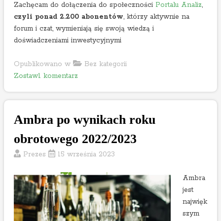
Zachęcam do dołączenia do społeczności
Portalu Analiz
,
2
czyli ponad 2.200 abonentów
, którzy aktywnie na
0
forum i czat, wymieniają się swoją wiedzą i
2
doświadczeniami inwestycyjnymi
3
r
Opublikowano w
Bez kategorii
.
o
Zostaw1 komentarz
n
A
n
Ambra po wynikach roku
a
l
obrotowego 2022/2023
i
Prezes
15 września 2023
z
a
Ambra
A
jest
t
najwięk
e
szym
n