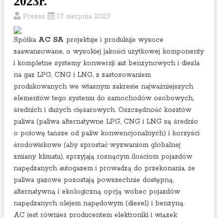
2023r.
S
Prezes
17 sierpnia 2023
–
p
Spółka
AC SA
projektuje i produkuje wysoce
o
zaawansowane, o wysokiej jakości użytkowej komponenty
d
i kompletne systemy konwersji aut benzynowych i diesla
s
na gaz LPG, CNG i LNG, z zastosowaniem
u
produkowanych we własnym zakresie najważniejszych
m
elementów tego systemu do samochodów osobowych,
o
średnich i dużych ciężarowych. Oszczędność kosztów
w
paliwa (paliwa alternatywne LPG, CNG i LNG są średnio
a
o połowę tańsze od paliw konwencjonalnych) i korzyści
n
środowiskowe (aby sprostać wyzwaniom globalnej
i
zmiany klimatu), sprzyjają rosnącym ilościom pojazdów
e
napędzanych autogazem i prowadzą do przekonania, że
w
paliwa gazowe pozostają powszechnie dostępną,
y
alternatywną i ekologiczną opcją wobec pojazdów
n
napędzanych olejem napędowym (diesel) i benzyną.
i
AC jest również producentem elektroniki i wiązek