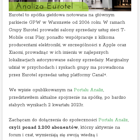
w
y
n
Eurotel to spółka giełdowa notowana na głównym
i
parkiecie GPW w Warszawie od 2006 roku. W ramach
k
Grupy Eurotel prowadzi salony sprzedaży usług sieci T-
a
Mobile oraz Play, ponadto współpracuje z kilkoma
c
producentami elektroniki, w szczególności z Apple oraz
h
Xiaomi, prowadząc w ich imieniu w najlepszych
3
lokalizacjach autoryzowane salony sprzedaży. Marginalny
k
udział w przychodach i zyskach grupy ma prowadzona
w
przez Eurotel sprzedaż usług platformy Canal+.
a
r
We wpisie opublikowanym na
Portalu Analiz
,
t
przedstawiłem aktualne spojrzenie na spółkę, po bardzo
a
słabych wynikach 2 kwartału 2023r.
ł
u
Zachęcam do dołączenia do społeczności
Portalu Analiz
,
2
czyli ponad 2.200 abonentów
, którzy aktywnie na
0
forum i czat, wymieniają się swoją wiedzą i