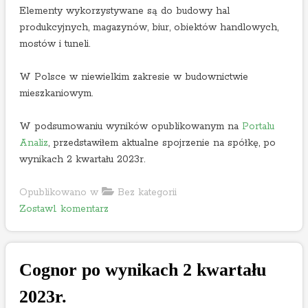
c
Elementy wykorzystywane są do budowy hal
h
produkcyjnych, magazynów, biur, obiektów handlowych,
r
mostów i tuneli.
o
k
W Polsce w niewielkim zakresie w budownictwie
u
mieszkaniowym.
o
b
W podsumowaniu wyników opublikowanym na
Portalu
r
Analiz
, przedstawiłem aktualne spojrzenie na spółkę, po
o
wynikach 2 kwartału 2023r.
t
o
Opublikowano w
Bez kategorii
w
o
Zostaw1 komentarz
e
n
g
P
o
e
2
Cognor po wynikach 2 kwartału
k
0
a
2023r.
2
b