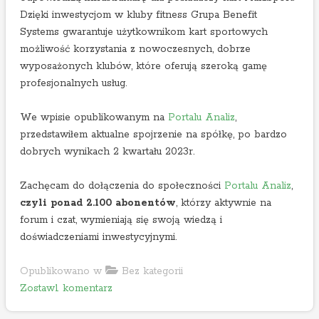
3
Dzięki inwestycjom w kluby fitness Grupa Benefit
r
Systems gwarantuje użytkownikom kart sportowych
.
możliwość korzystania z nowoczesnych, dobrze
wyposażonych klubów, które oferują szeroką gamę
profesjonalnych usług.
We wpisie opublikowanym na
Portalu Analiz
,
przedstawiłem aktualne spojrzenie na spółkę, po bardzo
dobrych wynikach 2 kwartału 2023r.
Zachęcam do dołączenia do społeczności
Portalu Analiz
,
czyli ponad 2.100 abonentów
, którzy aktywnie na
forum i czat, wymieniają się swoją wiedzą i
doświadczeniami inwestycyjnymi.
Opublikowano w
Bez kategorii
o
Zostaw1 komentarz
n