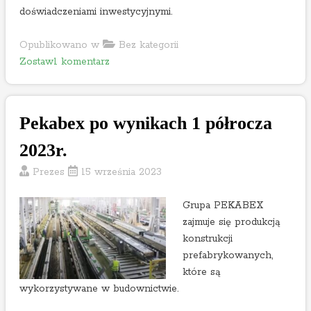
doświadczeniami inwestycyjnymi.
Opublikowano w
Bez kategorii
o
Zostaw1 komentarz
n
A
m
Pekabex po wynikach 1 półrocza
b
r
2023r.
a
Prezes
15 września 2023
p
o
Grupa PEKABEX
w
zajmuje się produkcją
y
konstrukcji
n
prefabrykowanych,
i
które są
k
wykorzystywane w budownictwie.
a