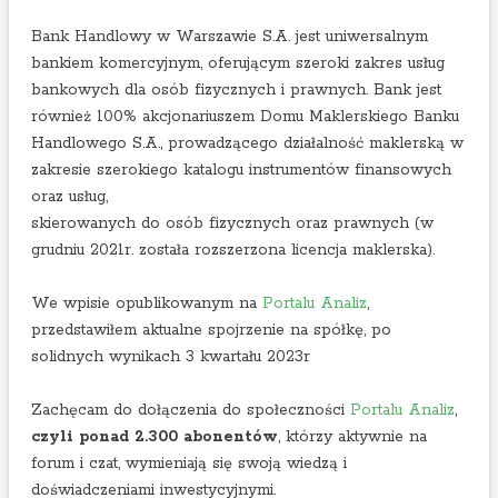
2
Bank Handlowy w Warszawie S.A. jest uniwersalnym
0
bankiem komercyjnym, oferującym szeroki zakres usług
2
bankowych dla osób fizycznych i prawnych. Bank jest
3
również 100% akcjonariuszem Domu Maklerskiego Banku
r
Handlowego S.A., prowadzącego działalność maklerską w
.
zakresie szerokiego katalogu instrumentów finansowych
oraz usług,
skierowanych do osób fizycznych oraz prawnych (w
grudniu 2021r. została rozszerzona licencja maklerska).
We wpisie opublikowanym na
Portalu Analiz
,
przedstawiłem aktualne spojrzenie na spółkę, po
solidnych wynikach 3 kwartału 2023r
Zachęcam do dołączenia do społeczności
Portalu Analiz
,
czyli ponad 2.300 abonentów
, którzy aktywnie na
forum i czat, wymieniają się swoją wiedzą i
doświadczeniami inwestycyjnymi.