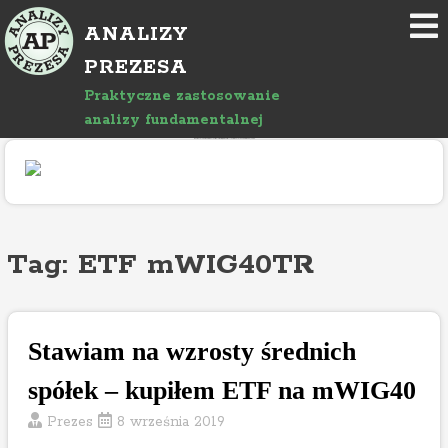
P
ANALIZY
r
z
PREZESA
e
Praktyczne zastosowanie
j
analizy fundamentalnej
d
"Rozwój bloga wspierany jest reklamami, których treść jest niezależna od prowadzącego."
ź
d
o
a
r
Tag: ETF mWIG40TR
t
y
k
Stawiam na wzrosty średnich
u
ł
spółek – kupiłem ETF na mWIG40
u
Prezes
8 września 2019