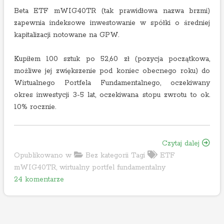
Beta ETF mWIG40TR (tak prawidłowa nazwa brzmi)
zapewnia indeksowe inwestowanie w spółki o średniej
kapitalizacji notowane na GPW.
Kupiłem 100 sztuk po 52,60 zł (pozycja początkowa,
możliwe jej zwiększenie pod koniec obecnego roku) do
Wirtualnego Portfela Fundamentalnego, oczekiwany
okres inwestycji 3-5 lat, oczekiwana stopu zwrotu to ok.
10% rocznie.
„
Czytaj dalej
S
Opublikowano w
Bez kategorii
Tagi
ETF
t
mWIG40TR
,
wirtualny portfel fundamentalny
d
a
24 komentarze
o
w
S
i
t
a