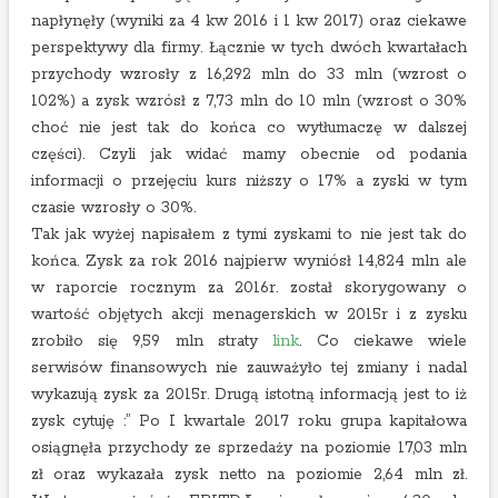
napłynęły (wyniki za 4 kw 2016 i 1 kw 2017) oraz ciekawe
perspektywy dla firmy. Łącznie w tych dwóch kwartałach
przychody wzrosły z 16,292 mln do 33 mln (wzrost o
102%) a zysk wzrósł z 7,73 mln do 10 mln (wzrost o 30%
choć nie jest tak do końca co wytłumaczę w dalszej
części). Czyli jak widać mamy obecnie od podania
informacji o przejęciu kurs niższy o 17% a zyski w tym
czasie wzrosły o 30%.
Tak jak wyżej napisałem z tymi zyskami to nie jest tak do
końca. Zysk za rok 2016 najpierw wyniósł 14,824 mln ale
w raporcie rocznym za 2016r. został skorygowany o
wartość objętych akcji menagerskich w 2015r i z zysku
zrobiło się 9,59 mln straty
link
. Co ciekawe wiele
serwisów finansowych nie zauważyło tej zmiany i nadal
wykazują zysk za 2015r. Drugą istotną informacją jest to iż
zysk cytuję :” Po I kwartale 2017 roku grupa kapitałowa
osiągnęła przychody ze sprzedaży na poziomie 17,03 mln
zł oraz wykazała zysk netto na poziomie 2,64 mln zł.