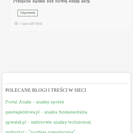
Przejście będzie bez nowej emisji akcji.
Odpowiedz
3 lipca 2017 08:20
POLECANE BLOGI I TREŚCI W SIECI
Portal Analiz - analizy spółek
gazetagieldowa.pl - analiza fundamentalna
gpwatak.pl - mistrzowie analizy technicznej
myfund.pl - "portfele inwestycyjne"