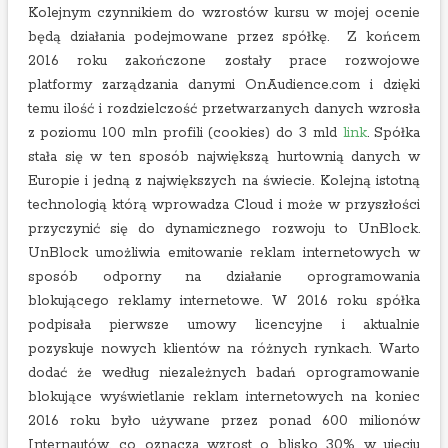
Kolejnym czynnikiem do wzrostów kursu w mojej ocenie
będą działania podejmowane przez spółkę. Z końcem
2016 roku zakończone zostały prace rozwojowe
platformy zarządzania danymi OnAudience.com i dzięki
temu ilość i rozdzielczość przetwarzanych danych wzrosła
z poziomu 100 mln profili (cookies) do 3 mld
link
. Spółka
stała się w ten sposób największą hurtownią danych w
Europie i jedną z największych na świecie. Kolejną istotną
technologią którą wprowadza Cloud i może w przyszłości
przyczynić się do dynamicznego rozwoju to UnBlock.
UnBlock umożliwia emitowanie reklam internetowych w
sposób odporny na działanie oprogramowania
blokującego reklamy internetowe. W 2016 roku spółka
podpisała pierwsze umowy licencyjne i aktualnie
pozyskuje nowych klientów na różnych rynkach. Warto
dodać że według niezależnych badań oprogramowanie
blokujące wyświetlanie reklam internetowych na koniec
2016 roku było używane przez ponad 600 milionów
Internautów, co oznacza wzrost o blisko 30% w ujęciu