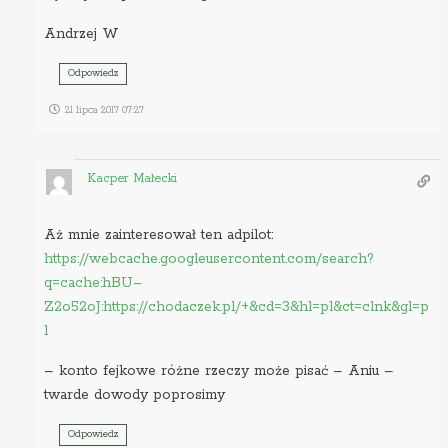
Andrzej W
Odpowiedz
21 lipca 2017 07:27
Kacper Małecki
Aż mnie zainteresował ten adpilot:
https://webcache.googleusercontent.com/search?
q=cache:hBU–
Z2o52oJ:https://chodaczek.pl/+&cd=3&hl=pl&ct=clnk&gl=p
l
– konto fejkowe różne rzeczy może pisać – Aniu –
twarde dowody poprosimy
Odpowiedz