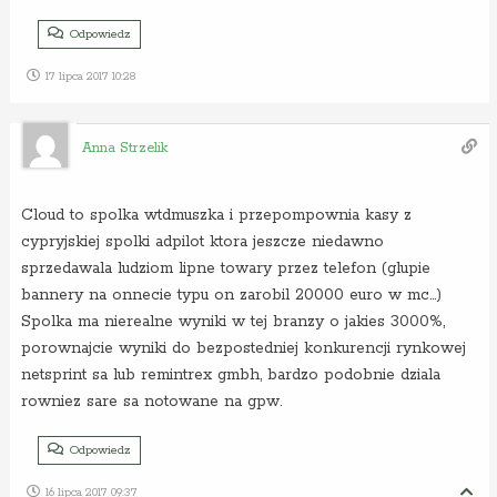
Odpowiedz
17 lipca 2017 10:28
Anna Strzelik
Cloud to spolka wtdmuszka i przepompownia kasy z
cypryjskiej spolki adpilot ktora jeszcze niedawno
sprzedawala ludziom lipne towary przez telefon (glupie
bannery na onnecie typu on zarobil 20000 euro w mc…)
Spolka ma nierealne wyniki w tej branzy o jakies 3000%,
porownajcie wyniki do bezpostedniej konkurencji rynkowej
netsprint sa lub remintrex gmbh, bardzo podobnie dziala
rowniez sare sa notowane na gpw.
Odpowiedz
16 lipca 2017 09:37