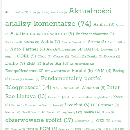
Aktualności
4fun media
(2)
11 Bit
(1)
AB
(1)
ABC Data
(1)
analizy komentarze
(74)
Ambra
(5)
Amica
Analiza na zamówienie
(9)
Analiza techniczna
(3)
(1)
Asbis
(7)
Astarta
(3)
Arteria
(2)
Archicom
(1)
Asseco Slovakia
(1)
Atal
(1)
Atlas
Auto Partner
(6)
AviaAM Leasing
(4)
BAH
(4)
Bowim
(3)
(1)
CDRL
(5)
Cloud
(2)
Cognor
(2)
Colian
(2)
Danks
(2)
Decora
(2)
Briju
(1)
Delko
(7)
Enter Air
(5)
Efekt
(3)
Eo Networks
(2)
Eurotel
(5)
FAM
(5)
Esotiq@Henderson
(3)
Fasing
ETF mWIG40TR
(1)
Fundamentalny portfel
(3)
Ferro
(2)
forum
(2)
"blogprezesa"
(14)
Inter
iAlbatros
(5)
Gobarto
(1)
Helio
(1)
Rao Lietuva
(13)
Kania
Izostal
(1)
Jak skutecznie zarabiać na giełdzie
(1)
Livechat
(6)
(3)
LSI Software
(3)
Kernel
(1)
Konsorcjum Stali
(1)
Lena
(1)
nauka
(4)
myfund.pl
(2)
Maxcom
(1)
Mex Polska
(1)
ML System
(1)
Novita
(1)
obserwowane spółki
(17)
OEX
(3)
Odlewnie
(2)
Onico
PCM
(6)
(2)
PRO-LOG
(2)
Opteam
(1)
PBKM
(1)
Pekabex
(1)
PGS
(1)
Playway
(1)