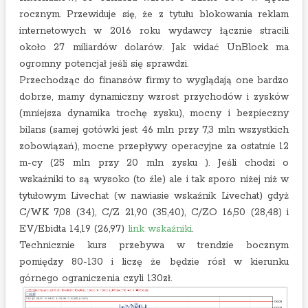
rocznym. Przewiduje się, że z tytułu blokowania reklam
internetowych w 2016 roku wydawcy łącznie stracili
około 27 miliardów dolarów. Jak widać UnBlock ma
ogromny potencjał jeśli się sprawdzi.
Przechodząc do finansów firmy to wyglądają one bardzo
dobrze, mamy dynamiczny wzrost przychodów i zysków
(mniejsza dynamika trochę zysku), mocny i bezpieczny
bilans (samej gotówki jest 46 mln przy 7,3 mln wszystkich
zobowiązań), mocne przepływy operacyjne za ostatnie 12
m-cy (25 mln przy 20 mln zysku ). Jeśli chodzi o
wskaźniki to są wysoko (to źle) ale i tak sporo niżej niż w
tytułowym Livechat (w nawiasie wskaźnik Livechat) gdyż
C/WK 7,08 (34), C/Z 21,90 (35,40), C/ZO 16,50 (28,48) i
EV/Ebidta 14,19 (26,97)
link wskaźniki
.
Technicznie kurs przebywa w trendzie bocznym
pomiędzy 80-130 i liczę że będzie rósł w kierunku
górnego ograniczenia czyli 130zł.