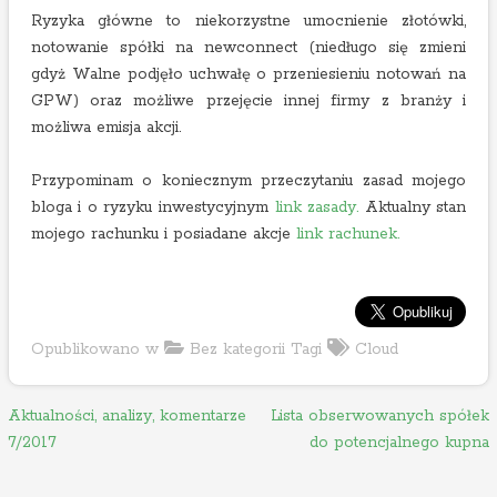
Ryzyka główne to niekorzystne umocnienie złotówki,
notowanie spółki na newconnect (niedługo się zmieni
gdyż Walne podjęło uchwałę o przeniesieniu notowań na
GPW) oraz możliwe przejęcie innej firmy z branży i
możliwa emisja akcji.
Przypominam o koniecznym przeczytaniu zasad mojego
bloga i o ryzyku inwestycyjnym
link zasady.
Aktualny stan
mojego rachunku i posiadane akcje
link rachunek.
Opublikowano w
Bez kategorii
Tagi
Cloud
N
Aktualności, analizy, komentarze
Lista obserwowanych spółek
7/2017
do potencjalnego kupna
a