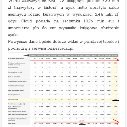
Warto zauważyć, że EBITDA osiągnęła poziom 6,30 mln
zł (najwyższy w historii), a zysk netto obniżyło saldo
ujemnych różnic kursowych w wysokości 2,44 mln zł”
gdyż Cloud posiada na rachunku 10,76 mln eur i
umocnienie pln do eur wymusiło księgowe obniżenie
zysku.
Powyższe dane będzie dobrze widać w poniższej tabelce i
pochodzą z serwisu biznesradar.pl