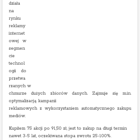
działa
na
rynku
reklamy
internet
owej w
segmen
cie
technol
ogii do
przetwa
rzanych w
chmurze dużych zbiorów danych. Zajmuje się m.in.
optymalizacją kampanii
reklamowych z wykorzystaniem automatycznego zakupu
mediów.
Kupiłem 75 akcji po 91,50 zł, jest to zakup na długi termin
nawet 3-5 lat, oczekiwana stopa zwrotu 25-100%.