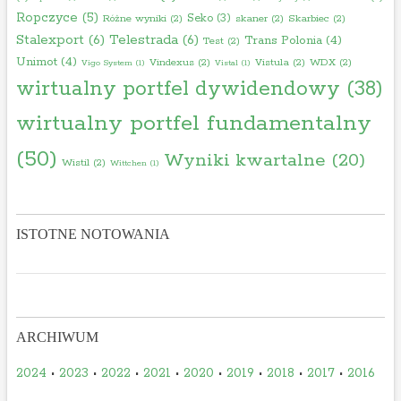
Ropczyce
(5)
Seko
(3)
Różne wyniki
(2)
skaner
(2)
Skarbiec
(2)
Stalexport
(6)
Telestrada
(6)
Trans Polonia
(4)
Test
(2)
Unimot
(4)
Vindexus
(2)
Vistula
(2)
WDX
(2)
Vigo System
(1)
Vistal
(1)
wirtualny portfel dywidendowy
(38)
wirtualny portfel fundamentalny
(50)
Wyniki kwartalne
(20)
Wistil
(2)
Wittchen
(1)
ISTOTNE NOTOWANIA
ARCHIWUM
2024
•
2023
•
2022
•
2021
•
2020
•
2019
•
2018
•
2017
•
2016