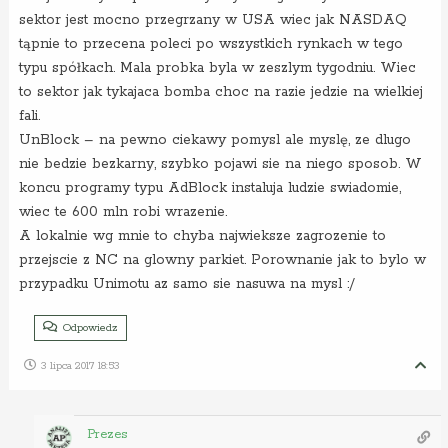
sektor jest mocno przegrzany w USA wiec jak NASDAQ
tąpnie to przecena poleci po wszystkich rynkach w tego
typu spółkach. Mala probka byla w zeszlym tygodniu. Wiec
to sektor jak tykajaca bomba choc na razie jedzie na wielkiej
fali.
UnBlock – na pewno ciekawy pomysl ale myslę, ze dlugo
nie bedzie bezkarny, szybko pojawi sie na niego sposob. W
koncu programy typu AdBlock instaluja ludzie swiadomie,
wiec te 600 mln robi wrazenie.
A lokalnie wg mnie to chyba najwieksze zagrozenie to
przejscie z NC na glowny parkiet. Porownanie jak to bylo w
przypadku Unimotu az samo sie nasuwa na mysl :/
Odpowiedz
3 lipca 2017 18:53
Prezes