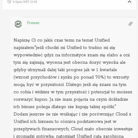
4 lipca 2017 13:43
Prezes
Napiszę Ci co jakiś czas temu na temat Unified
napisałem:"jeśli chodzi mi Unified to trudno mi się
wypowiedzieć gdyż na informatyce znam się slabo a oni
tym się zajmują, wycena jest obecna dosyć wysoka ale
gdyby utrzymali dalej taki progres jak w 1 kwartale
(wzrost przychodów i zysku po ponad 70%) to wzrosty
mogą być w przyszłości. Dlatego jeśli się znasz na tym
co robia i widzisz w tym przyszłość i potencjał to możesz
rozważyć kupno. Ja nie mam pojęcia na czym dokładnie
ich biznes polega dlatego nie kupuję takiej spółki."
Dodam jeszcze że nie wnikając i nie porównując Cloud z
Unified ich biznesu to różnica podstawowa jest w
przepływach finansowych, Cloud mało obecnie inwestuje
i gromadzi gotówkę, natomiast Unified całą zarobioną