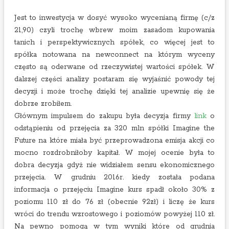
Jest to inwestycja w dosyć wysoko wycenianą firmę (c/z
21,90) czyli trochę wbrew moim zasadom kupowania
tanich i perspektywicznych spółek, co więcej jest to
spółka notowana na newconnect na którym wyceny
często są oderwane od rzeczywistej wartości spółek. W
dalszej części analizy postaram się wyjaśnić powody tej
decyzji i może trochę dzięki tej analizie upewnię się że
dobrze zrobiłem.
Głównym impulsem do zakupu była decyzja firmy
link
o
odstąpieniu od przejęcia za 320 mln spółki Imagine the
Future na które miała być przeprowadzona emisja akcji co
mocno rozdrobniłoby kapitał. W mojej ocenie była to
dobra decyzja gdyż nie widziałem sensu ekonomicznego
przejęcia. W grudniu 2016r. kiedy została podana
informacja o przejęciu Imagine kurs spadł około 30% z
poziomu 110 zł do 76 zł (obecnie 92zł) i liczę że kurs
wróci do trendu wzrostowego i poziomów powyżej 110 zł.
Na pewno pomogą w tym wyniki które od grudnia