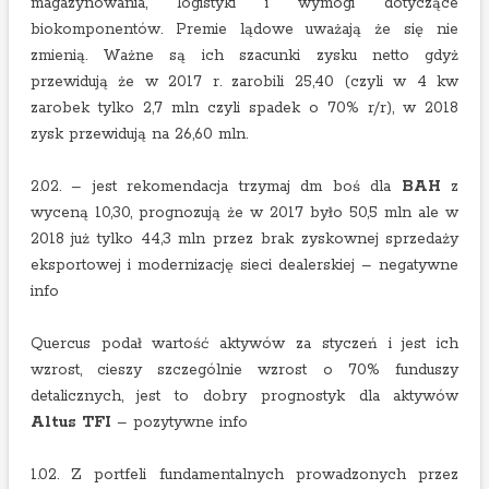
magazynowania, logistyki i wymogi dotyczące
biokomponentów. Premie lądowe uważają że się nie
zmienią. Ważne są ich szacunki zysku netto gdyż
przewidują że w 2017 r. zarobili 25,40 (czyli w 4 kw
zarobek tylko 2,7 mln czyli spadek o 70% r/r), w 2018
zysk przewidują na 26,60 mln.
2.02. – jest rekomendacja trzymaj dm boś dla
BAH
z
wyceną 10,30, prognozują że w 2017 było 50,5 mln ale w
2018 już tylko 44,3 mln przez brak zyskownej sprzedaży
eksportowej i modernizację sieci dealerskiej – negatywne
info
Quercus podał wartość aktywów za styczeń i jest ich
wzrost, cieszy szczególnie wzrost o 70% funduszy
detalicznych, jest to dobry prognostyk dla aktywów
Altus TFI
– pozytywne info
1.02. Z portfeli fundamentalnych prowadzonych przez