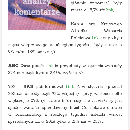
głównie importuje) były
niższe o 17,5% r/r
link
,
Kania
wg Krajowego
Ośrodka Wsparcia
Rolnictwa
link
ceny zbytu
mięsa wieprzowego w ubiegłym tygodniu były niższe o
9% m/m i 13% tańsze r/r.
ABC Data
podała
link
iż przychody w styczniu wyniosły
374 mln czyli było o 2,46% wyższe r/r
7.02 –
BAH
poinformował
Link
iż w styczniu sprzedał
203 samochody czyli 93% więcej r/r, przy wartości netto
większej o 27% r/r, dobre informacje ale zauważalny jest
spadek wartości sprzedawanych aut. Co ciekawe dm boś
w rekomendacji z zeszłego tygodnia zakłada wzrost
sprzedanych aut w 2018 tylko o 21% niż w 2017r.