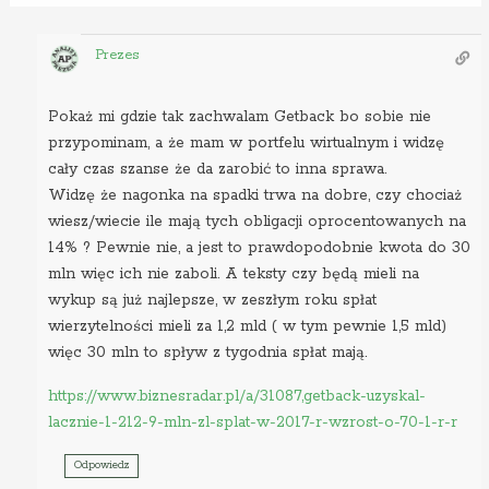
Prezes
Pokaż mi gdzie tak zachwalam Getback bo sobie nie
przypominam, a że mam w portfelu wirtualnym i widzę
cały czas szanse że da zarobić to inna sprawa.
Widzę że nagonka na spadki trwa na dobre, czy chociaż
wiesz/wiecie ile mają tych obligacji oprocentowanych na
14% ? Pewnie nie, a jest to prawdopodobnie kwota do 30
mln więc ich nie zaboli. A teksty czy będą mieli na
wykup są już najlepsze, w zeszłym roku spłat
wierzytelności mieli za 1,2 mld ( w tym pewnie 1,5 mld)
więc 30 mln to spływ z tygodnia spłat mają.
https://www.biznesradar.pl/a/31087,getback-uzyskal-
lacznie-1-212-9-mln-zl-splat-w-2017-r-wzrost-o-70-1-r-r
Odpowiedz