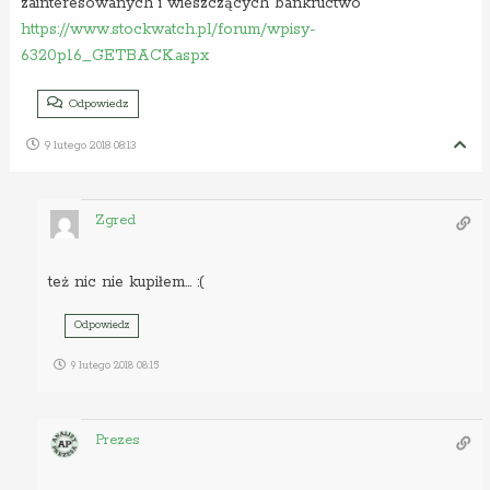
zainteresowanych i wieszczących bankructwo
https://www.stockwatch.pl/forum/wpisy-
6320p16_GETBACK.aspx
Odpowiedz
9 lutego 2018 08:13
Zgred
też nic nie kupiłem… :(
Odpowiedz
9 lutego 2018 08:15
Prezes