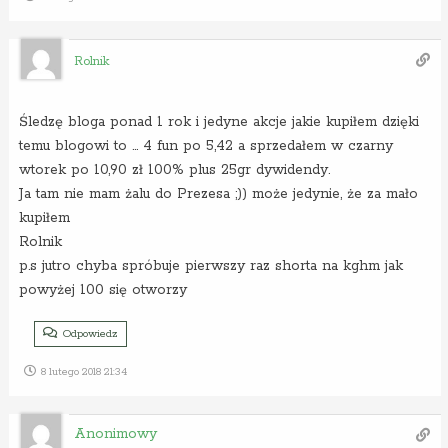
Rolnik
Śledzę bloga ponad 1 rok i jedyne akcje jakie kupiłem dzięki
temu blogowi to … 4 fun po 5,42 a sprzedałem w czarny
wtorek po 10,90 zł 100% plus 25gr dywidendy.
Ja tam nie mam żalu do Prezesa ;)) może jedynie, że za mało
kupiłem
Rolnik
p.s jutro chyba spróbuje pierwszy raz shorta na kghm jak
powyżej 100 się otworzy
Odpowiedz
8 lutego 2018 21:34
Anonimowy