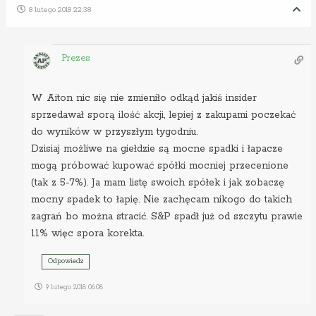
8 lutego 2018 22:38
Prezes
W Aiton nic się nie zmieniło odkąd jakiś insider
sprzedawał sporą ilość akcji, lepiej z zakupami poczekać
do wyników w przyszłym tygodniu.
Dzisiaj możliwe na giełdzie są mocne spadki i łapacze
mogą próbować kupować spółki mocniej przecenione
(tak z 5-7%). Ja mam listę swoich spółek i jak zobaczę
mocny spadek to łapię. Nie zachęcam nikogo do takich
zagrań bo można stracić. S&P spadł już od szczytu prawie
11% więc spora korekta.
Odpowiedz
9 lutego 2018 06:08