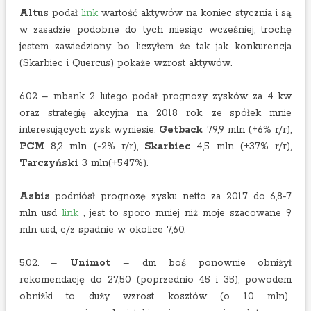
Altus
podał
link
wartość aktywów na koniec stycznia i są
w zasadzie podobne do tych miesiąc wcześniej, trochę
jestem zawiedziony bo liczyłem że tak jak konkurencja
(Skarbiec i Quercus) pokaże wzrost aktywów.
6.02 – mbank 2 lutego podał prognozy zysków za 4 kw
oraz strategię akcyjna na 2018 rok, ze spółek mnie
interesujących zysk wyniesie:
Getback
79,9 mln (+6% r/r),
PCM
8,2 mln (-2% r/r),
Skarbiec
4,5 mln (+37% r/r),
Tarczyński
3 mln(+547%).
Asbis
podniósł prognozę zysku netto za 2017 do 6,8-7
mln usd
link
, jest to sporo mniej niż moje szacowane 9
mln usd, c/z spadnie w okolice 7,60.
5.02. –
Unimot
– dm boś ponownie obniżył
rekomendację do 27,50 (poprzednio 45 i 35), powodem
obniżki to duży wzrost kosztów (o 10 mln)