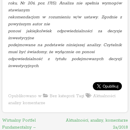
roku, Nr 206, poz. 1715). Analiza nie spełnia wymogów
stawianym
rekomendacjom w rozumieniu w/w ustawy. Zgodnie z
powyższym autor nie
ponosi jakiejkolwiek odpowiedzialności za decyzje
inwestycyjne
podejmowane na podstawie niniejszej analizy.
Czytelnik
musi być świadomy, że wyłącznie on ponosi
odpowiedzialność z tytułu podejmowanych decyzji
inwestycyjnych.
Opublikowano w
Bez kategorii
Tagi
Aktualności
analizy komentarze
N
Wirtualny Portfel
Aktualności, analizy, komentarze
Fundamentalny –
2a/2018