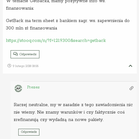
W temacie Getbacka, mamy pozytywne info ws.
finansowania:
GetBack ma term sheet z bankiem zagr. ws. zapewnienia do
300 mln zł finansowania
https://stooq.com/n/?f=1219300&search=getback
Odpowiedz
9 lutego 2018 18:06
Prezes
Raczej neutralne, my w zasadzie z tego zawiadomienia nic
nie wiemy. Nie znamy warunków i czy faktycznie coś
zrefinansują czy wydadzą na nowe pakiety.
Odpowiedz