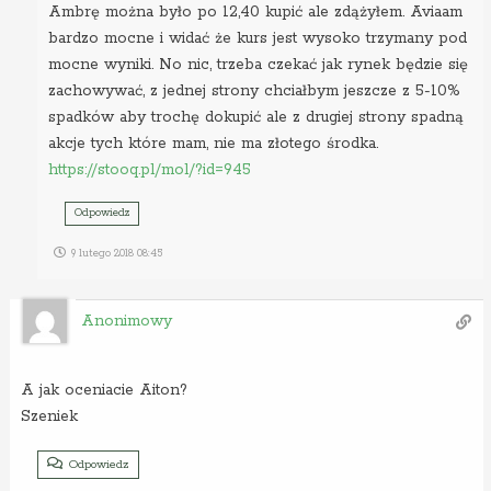
Ambrę można było po 12,40 kupić ale zdążyłem. Aviaam
bardzo mocne i widać że kurs jest wysoko trzymany pod
mocne wyniki. No nic, trzeba czekać jak rynek będzie się
zachowywać, z jednej strony chciałbym jeszcze z 5-10%
spadków aby trochę dokupić ale z drugiej strony spadną
akcje tych które mam, nie ma złotego środka.
https://stooq.pl/mol/?id=945
Odpowiedz
9 lutego 2018 08:45
Anonimowy
A jak oceniacie Aiton?
Szeniek
Odpowiedz