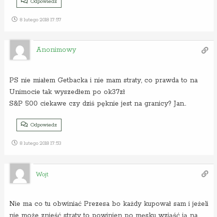
Odpowiedz
8 lutego 2018 17:57
Anonimowy
PS nie miałem Getbacka i nie mam straty, co prawda to na
Unimocie tak wyszedłem po ok37zł
S&P 500 ciekawe czy dziś pęknie jest na granicy? Jan..
Odpowiedz
8 lutego 2018 17:53
Wojt
Nie ma co tu obwiniać Prezesa bo każdy kupował sam i jeżeli
nie może znieść straty to powinien po męsku wziąść ją na