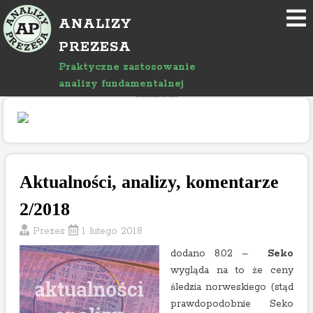
P
ANALIZY
r
z
PREZESA
e
Praktyczne zastosowanie
j
analizy fundamentalnej
d
"Rozwój bloga wspierany jest reklamami, których treść jest niezależna od prowadzącego."
ź
d
o
a
r
Aktualności, analizy, komentarze
t
2/2018
y
k
Prezes
1 lutego 2018
u
dodano 8.02 –
Seko
ł
wygląda na to że ceny
u
śledzia norweskiego (stąd
prawdopodobnie Seko