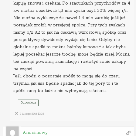
kupuję znowu i czekam. Po szacunkach przychodów za 4
kw można oczekiwać 1,3 mln zysku czyli 30% więcej r/r.
Nie można wykluczyć że nawet 1,4 mln zarobią jeśli już
porządek zrobili w przejętej spółce. Przy tych zyskach
mamy c/z 8,2 to jak na ciekawą wzrostową spółkę oraz
perspektywę dywidendy wydaje się tanio. Gdyby nie
globalne spadki to można byłoby kupować a tak chyba
lepiej poczekać jeszcze trochę, może będzie niżej. Można
też zacząć powolną akumulację i rozłożyć sobie zakupy
na części.
Jeśli chodzi o pozostałe spółki to mogą się do czasu
trzymać, jak usa będzie spadać jak do tej pory to i te
spółki runą bo ludzie nie wytrzymają ciśnienia.
Odpowiedz
9 lutego 2018 17:35
Anonimowy