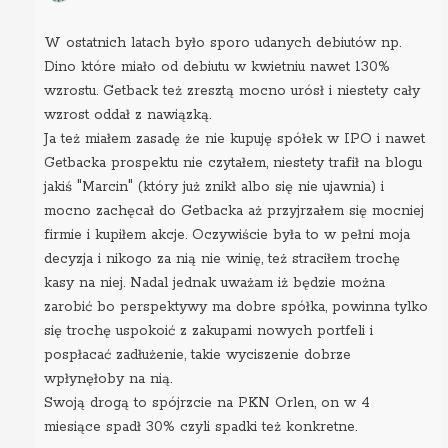
W ostatnich latach było sporo udanych debiutów np.
Dino które miało od debiutu w kwietniu nawet 130%
wzrostu. Getback też zresztą mocno urósł i niestety cały
wzrost oddał z nawiązką.
Ja też miałem zasadę że nie kupuję spółek w IPO i nawet
Getbacka prospektu nie czytałem, niestety trafił na blogu
jakiś "Marcin" (który już znikł albo się nie ujawnia) i
mocno zachęcał do Getbacka aż przyjrzałem się mocniej
firmie i kupiłem akcje. Oczywiście była to w pełni moja
decyzja i nikogo za nią nie winię, też straciłem trochę
kasy na niej. Nadal jednak uważam iż będzie można
zarobić bo perspektywy ma dobre spółka, powinna tylko
się trochę uspokoić z zakupami nowych portfeli i
pospłacać zadłużenie, takie wyciszenie dobrze
wpłynęłoby na nią.
Swoją drogą to spójrzcie na PKN Orlen, on w 4
miesiące spadł 30% czyli spadki też konkretne.