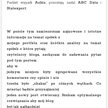
Parkiet wypadł
Asbis
, pozostają nadal
ABC Data
i
Stalexport
.
W poście tym zamieszczam najnowsze i istotne
informacje na temat spółek z
mojego portfela oraz krótkie analizy
na temat
spółek o które pytają
czytelnicy bloga, zachęcam do zadawania pytań
pod tym
postem
aby w
jednym miejscu były zgrupowane wszystkie
komentarze czy opinie i nie
trzeba było „skakać” po różnych wątkach. Co
miesiąc będzie przynajmniej
jeden nowy post otwierany. Szukam optymalnego
rozwiązania aby mój blog
był jak najbardziej