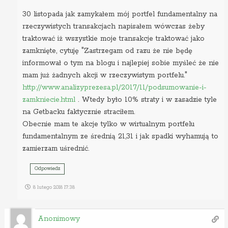
30 listopada jak zamykałem mój portfel fundamentalny na
rzeczywistych transakcjach napisałem wówczas żeby
traktować iż wszystkie moje transakcje traktować jako
zamknięte, cytuję "Zastrzegam od razu że nie będę
informował o tym na blogu i najlepiej sobie myśleć że nie
mam już żadnych akcji w rzeczywistym portfelu."
http://www.analizyprezesa.pl/2017/11/podsumowanie-i-
zamkniecie.html
. Wtedy było 10% straty i w zasadzie tyle
na Getbacku faktycznie straciłem.
Obecnie mam te akcje tylko w wirtualnym portfelu
fundamentalnym ze średnią 21,31 i jak spadki wyhamują to
zamierzam uśrednić.
Odpowiedz
8 lutego 2018 17:38
Anonimowy