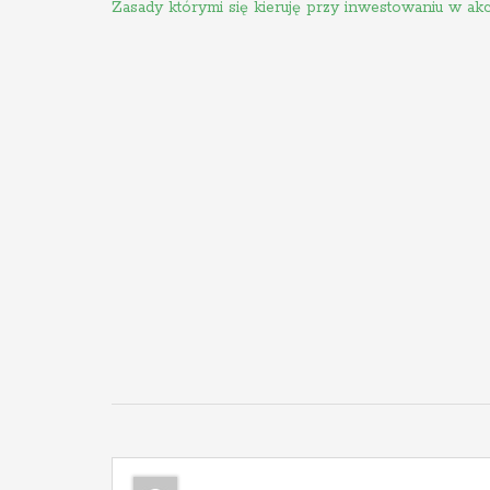
N
Zasady którymi się kieruję przy inwestowaniu w akc
a
w
i
g
a
c
j
a
w
p
i
s