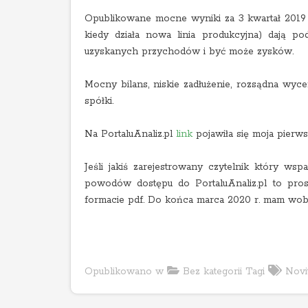
Opublikowane mocne wyniki za 3 kwartał 2019 
kiedy działa nowa linia produkcyjna) dają
uzyskanych przychodów i być może zysków.
Mocny bilans, niskie zadłużenie, rozsądna wyc
spółki.
Na PortaluAnaliz.pl
link
pojawiła się moja pierws
Jeśli jakiś zarejestrowany czytelnik który wsp
powodów dostępu do PortaluAnaliz.pl to pro
formacie pdf. Do końca marca 2020 r. mam wob
Opublikowano w
Bez kategorii
Tagi
Novi