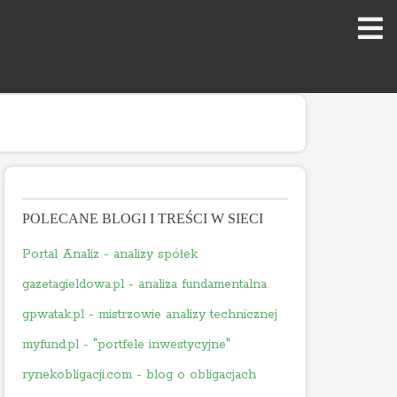
POLECANE BLOGI I TREŚCI W SIECI
Portal Analiz - analizy spółek
gazetagieldowa.pl - analiza fundamentalna
gpwatak.pl - mistrzowie analizy technicznej
myfund.pl - "portfele inwestycyjne"
rynekobligacji.com - blog o obligacjach