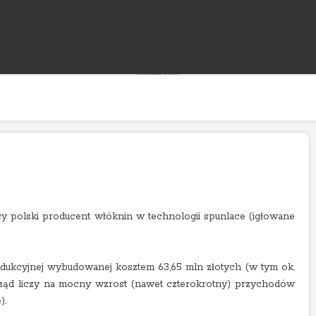
"Rozwój bloga wspierany jest reklamami, których treść jest niezależna od prowadzącego."
cy polski producent włóknin w technologii spunlace (igłowane
rodukcyjnej wybudowanej kosztem 63,65 mln złotych (w tym ok.
ząd liczy na mocny wzrost (nawet czterokrotny) przychodów
).