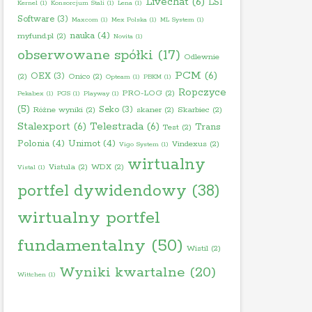
Livechat
(6)
LSI
Kernel
(1)
Konsorcjum Stali
(1)
Lena
(1)
Software
(3)
Maxcom
(1)
Mex Polska
(1)
ML System
(1)
nauka
(4)
myfund.pl
(2)
Novita
(1)
obserwowane spółki
(17)
Odlewnie
PCM
(6)
OEX
(3)
(2)
Onico
(2)
Opteam
(1)
PBKM
(1)
Ropczyce
PRO-LOG
(2)
Pekabex
(1)
PGS
(1)
Playway
(1)
(5)
Seko
(3)
Różne wyniki
(2)
skaner
(2)
Skarbiec
(2)
Stalexport
(6)
Telestrada
(6)
Trans
Test
(2)
Polonia
(4)
Unimot
(4)
Vindexus
(2)
Vigo System
(1)
wirtualny
Vistula
(2)
WDX
(2)
Vistal
(1)
portfel dywidendowy
(38)
wirtualny portfel
fundamentalny
(50)
Wistil
(2)
Wyniki kwartalne
(20)
Wittchen
(1)