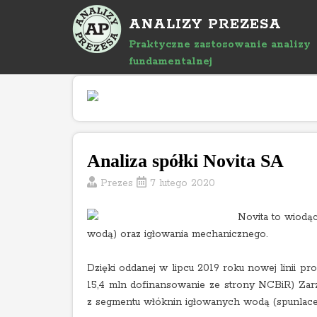
P
ANALIZY PREZESA
r
z
Praktyczne zastosowanie analizy
e
fundamentalnej
j
d
ź
d
o
Analiza spółki Novita SA
a
r
Prezes
7 lutego 2020
t
y
Novita to wiodą
k
wodą) oraz igłowania mechanicznego.
u
ł
Dzięki oddanej w lipcu 2019 roku nowej linii p
u
15,4 mln dofinansowanie ze strony NCBiR) Zar
z segmentu włóknin igłowanych wodą (spunlace