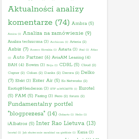
Aktualności analizy
komentarze
(74)
Ambra
(5)
Analiza na zamówienie
(9)
Amica
(1)
Analiza techniczna
(3)
Arteria
(2)
Archicom
(1)
Asbis
(7)
Astarta
(3)
Asseco Slovakia
(1)
Atal
(1)
Atlas
Auto Partner
(6)
AviaAM Leasing
(4)
(1)
BAH
(4)
CDRL
(5)
Bowim
(3)
Cloud
(2)
Briju
(1)
Delko
Cognor
(2)
Colian
(2)
Danks
(2)
Decora
(2)
(7)
Enter Air
(5)
Efekt
(3)
Eo Networks
(2)
Eurotel
Esotiq@Henderson
(3)
ETF mWIG40TR
(1)
(5)
FAM
(5)
Fasing
(3)
Ferro
(2)
forum
(2)
Fundamentalny portfel
"blogprezesa"
(14)
Gobarto
(1)
Helio
(1)
Inter Rao Lietuva
(13)
iAlbatros
(5)
Kania
(3)
Izostal
(1)
Jak skutecznie zarabiać na giełdzie
(1)