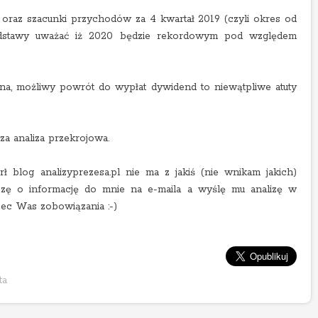
oraz szacunki przychodów za 4 kwartał 2019 (czyli okres od
 podstawy uważać iż 2020 będzie rekordowym pod względem
ena, możliwy powrót do wypłat dywidend to niewątpliwe atuty
za analiza przekrojowa.
arł blog analizyprezesa.pl nie ma z jakiś (nie wnikam jakich)
szę o informację do mnie na e-maila a wyślę mu analizę w
ec Was zobowiązania :-)
ta