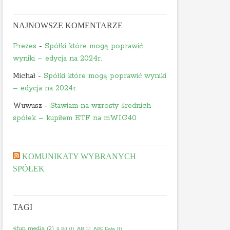
NAJNOWSZE KOMENTARZE
Prezes
-
Spółki które mogą poprawić
wyniki – edycja na 2024r.
Michał
-
Spółki które mogą poprawić wyniki
– edycja na 2024r.
Wuwusz
-
Stawiam na wzrosty średnich
spółek – kupiłem ETF na mWIG40
KOMUNIKATY WYBRANYCH
SPÓŁEK
TAGI
4fun media
(2)
11 Bit
(1)
AB
(1)
ABC Data
(1)