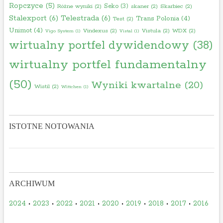
Ropczyce
(5)
Seko
(3)
Różne wyniki
(2)
skaner
(2)
Skarbiec
(2)
Stalexport
(6)
Telestrada
(6)
Trans Polonia
(4)
Test
(2)
Unimot
(4)
Vindexus
(2)
Vistula
(2)
WDX
(2)
Vigo System
(1)
Vistal
(1)
wirtualny portfel dywidendowy
(38)
wirtualny portfel fundamentalny
(50)
Wyniki kwartalne
(20)
Wistil
(2)
Wittchen
(1)
ISTOTNE NOTOWANIA
ARCHIWUM
2024
•
2023
•
2022
•
2021
•
2020
•
2019
•
2018
•
2017
•
2016