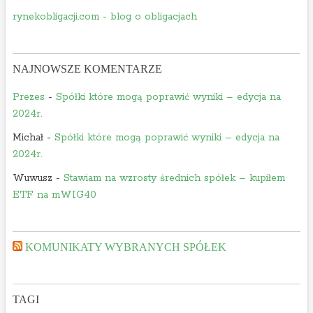
N
t
rynekobligacji.com - blog o obligacjach
o
a
v
S
i
A
NAJNOWSZE KOMENTARZE
t
”
a
Prezes
-
Spółki które mogą poprawić wyniki – edycja na
S
2024r.
A
Michał
-
Spółki które mogą poprawić wyniki – edycja na
2024r.
Wuwusz
-
Stawiam na wzrosty średnich spółek – kupiłem
ETF na mWIG40
KOMUNIKATY WYBRANYCH SPÓŁEK
TAGI