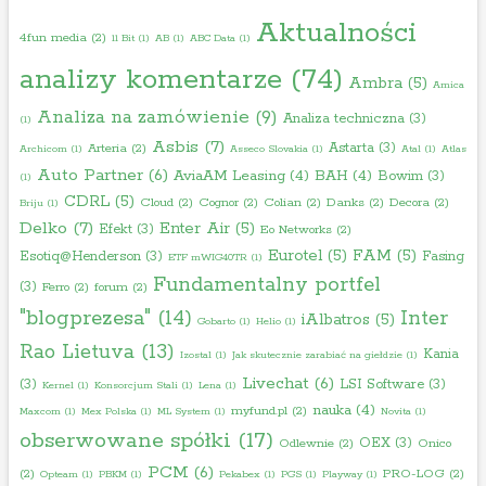
Aktualności
4fun media
(2)
11 Bit
(1)
AB
(1)
ABC Data
(1)
analizy komentarze
(74)
Ambra
(5)
Amica
Analiza na zamówienie
(9)
Analiza techniczna
(3)
(1)
Asbis
(7)
Astarta
(3)
Arteria
(2)
Archicom
(1)
Asseco Slovakia
(1)
Atal
(1)
Atlas
Auto Partner
(6)
AviaAM Leasing
(4)
BAH
(4)
Bowim
(3)
(1)
CDRL
(5)
Cloud
(2)
Cognor
(2)
Colian
(2)
Danks
(2)
Decora
(2)
Briju
(1)
Delko
(7)
Enter Air
(5)
Efekt
(3)
Eo Networks
(2)
Eurotel
(5)
FAM
(5)
Esotiq@Henderson
(3)
Fasing
ETF mWIG40TR
(1)
Fundamentalny portfel
(3)
Ferro
(2)
forum
(2)
"blogprezesa"
(14)
Inter
iAlbatros
(5)
Gobarto
(1)
Helio
(1)
Rao Lietuva
(13)
Kania
Izostal
(1)
Jak skutecznie zarabiać na giełdzie
(1)
Livechat
(6)
(3)
LSI Software
(3)
Kernel
(1)
Konsorcjum Stali
(1)
Lena
(1)
nauka
(4)
myfund.pl
(2)
Maxcom
(1)
Mex Polska
(1)
ML System
(1)
Novita
(1)
obserwowane spółki
(17)
OEX
(3)
Odlewnie
(2)
Onico
PCM
(6)
(2)
PRO-LOG
(2)
Opteam
(1)
PBKM
(1)
Pekabex
(1)
PGS
(1)
Playway
(1)