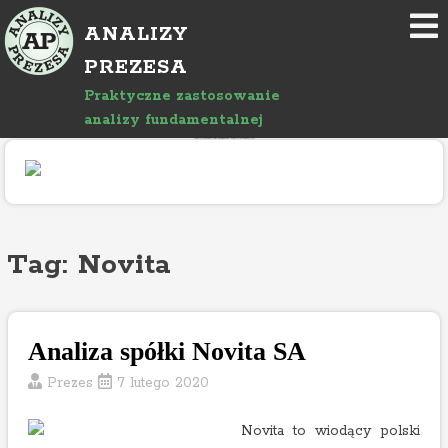
P
ANALIZY
r
z
PREZESA
e
Praktyczne zastosowanie
j
analizy fundamentalnej
d
"Rozwój bloga wspierany jest reklamami, których treść jest niezależna od prowadzącego."
ź
d
o
a
r
Tag: Novita
t
y
k
Analiza spółki Novita SA
u
ł
Prezes
7 lutego 2020
u
Novita to wiodący polski