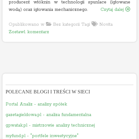
producent włóknin w technologii spunlace (igłowane
„
wodą) oraz igłowania mechanicznego.
Czytaj dalej
A
n
Opublikowano w
Bez kategorii
Tagi
Novita
o
a
Zostaw1 komentarz
n
l
A
i
n
z
a
a
l
s
i
p
z
ó
a
ł
POLECANE BLOGI I TREŚCI W SIECI
s
k
Portal Analiz - analizy spółek
p
i
ó
N
gazetagieldowa.pl - analiza fundamentalna
ł
o
gpwatak.pl - mistrzowie analizy technicznej
k
v
myfund.pl - "portfele inwestycyjne"
i
i