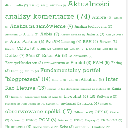
Aktualności
4fun media
(2)
11 Bit
(1)
AB
(1)
ABC Data
(1)
analizy komentarze
(74)
Ambra
(5)
Amica
Analiza na zamówienie
(9)
Analiza techniczna
(3)
(1)
Asbis
(7)
Astarta
(3)
Arteria
(2)
Archicom
(1)
Asseco Slovakia
(1)
Atal
(1)
Atlas
Auto Partner
(6)
AviaAM Leasing
(4)
BAH
(4)
Bowim
(3)
(1)
CDRL
(5)
Cloud
(2)
Cognor
(2)
Colian
(2)
Danks
(2)
Decora
(2)
Briju
(1)
Delko
(7)
Enter Air
(5)
Efekt
(3)
Eo Networks
(2)
Eurotel
(5)
FAM
(5)
Esotiq@Henderson
(3)
Fasing
ETF mWIG40TR
(1)
Fundamentalny portfel
(3)
Ferro
(2)
forum
(2)
"blogprezesa"
(14)
Inter
iAlbatros
(5)
Gobarto
(1)
Helio
(1)
Rao Lietuva
(13)
Kania
Izostal
(1)
Jak skutecznie zarabiać na giełdzie
(1)
Livechat
(6)
(3)
LSI Software
(3)
Kernel
(1)
Konsorcjum Stali
(1)
Lena
(1)
nauka
(4)
myfund.pl
(2)
Maxcom
(1)
Mex Polska
(1)
ML System
(1)
Novita
(1)
obserwowane spółki
(17)
OEX
(3)
Odlewnie
(2)
Onico
PCM
(6)
(2)
PRO-LOG
(2)
Opteam
(1)
PBKM
(1)
Pekabex
(1)
PGS
(1)
Playway
(1)
Ropczyce
(5)
Seko
(3)
Różne wyniki
(2)
skaner
(2)
Skarbiec
(2)