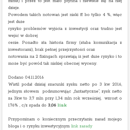
minut) i przez to jest mało płynna i niewiele się na niej
dzieje.
Powodem takich notowań jest niski ff bo tylko 4 %, więc
jest duże
ryzyko problemów wyjścia z inwestycji oraz trudno jest
wejść w dobrej
cenie. Ponadto zła historia firmy (słaba komunikacja z
inwestorami), brak pełnej przejrzystości oraz
notowania na 2 fixingach sprawiają iż jest duże ryzyko i to
może być powód tak niskiej obecnej wyceny.
Dodano 04.11.2016
Wistil podał dzisiaj szacunki zysku netto po 3 kw 2016,
jednym słowem podsumowując „fantastyczne”, zysk netto
za 3kw to 3,7 mln przy 1,34 mln rok wcześniej, wzrost o
176% , c/z spada do
3,06
link
Przypominam o koniecznym przeczytaniu zasad mojego
bloga i o ryzyku inwestycyjnym
link zasady