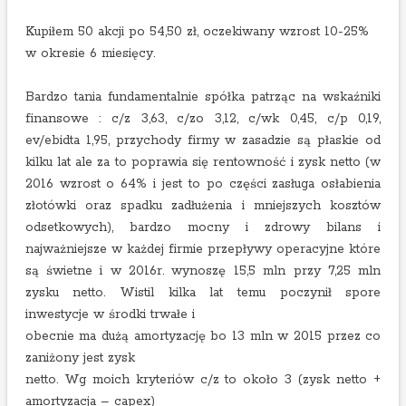
Kupiłem 50 akcji po 54,50 zł, oczekiwany wzrost 10-25%
w okresie 6 miesięcy.
Bardzo tania fundamentalnie spółka patrząc na wskaźniki
finansowe : c/z 3,63, c/zo 3,12, c/wk 0,45, c/p 0,19,
ev/ebidta 1,95, przychody firmy w zasadzie są płaskie od
kilku lat ale za to poprawia się rentowność i zysk netto (w
2016 wzrost o 64% i jest to po części zasługa osłabienia
złotówki oraz spadku zadłużenia i mniejszych kosztów
odsetkowych), bardzo mocny i zdrowy bilans i
najważniejsze w każdej firmie przepływy operacyjne które
są świetne i w 2016r. wynoszę 15,5 mln przy 7,25 mln
zysku netto. Wistil kilka lat temu poczynił spore
inwestycje w środki trwałe i
obecnie ma dużą amortyzację bo 13 mln w 2015 przez co
zaniżony jest zysk
netto. Wg moich kryteriów c/z to około 3 (zysk netto +
amortyzacja – capex)