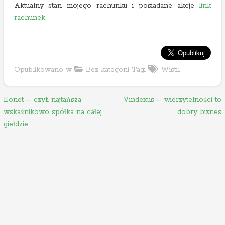
Aktualny stan mojego rachunku i posiadane akcje
link
rachunek
Opublikowano w
Bez kategorii
Tagi
Wistil
N
Eonet – czyli najtańsza
Vindexus – wierzytelności to
wskaźnikowo spółka na całej
dobry biznes
a
giełdzie
w
i
g
a
c