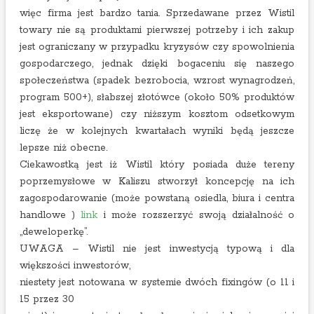
więc firma jest bardzo tania. Sprzedawane przez Wistil
towary nie są produktami pierwszej potrzeby i ich zakup
jest ograniczany w przypadku kryzysów czy spowolnienia
gospodarczego, jednak dzięki bogaceniu się naszego
społeczeństwa (spadek bezrobocia, wzrost wynagrodzeń,
program 500+), słabszej złotówce (około 50% produktów
jest eksportowane) czy niższym kosztom odsetkowym
liczę że w kolejnych kwartałach wyniki będą jeszcze
lepsze niż obecne.
Ciekawostką jest iż Wistil który posiada duże tereny
poprzemysłowe w Kaliszu stworzył koncepcję na ich
zagospodarowanie (może powstaną osiedla, biura i centra
handlowe )
link
i może rozszerzyć swoją działalność o
„deweloperkę”.
UWAGA – Wistil nie jest inwestycją typową i dla
większości inwestorów,
niestety jest notowana w systemie dwóch fixingów (o 11 i
15 przez 30