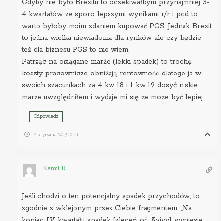
Gdyby nie było Brexitu to oczekiwałbym przynajmniej 3-
4 kwartałów ze sporo lepszymi wynikami r/r i pod to
warto byłoby moim zdaniem kupować PGS. Jednak Brexit
to jedna wielka niewiadoma dla rynków ale czy będzie
też dla biznesu PGS to nie wiem.
Patrząc na osiągane marże (lekki spadek) to trochę
koszty pracownicze obniżają rentowność dlatego ja w
swoich szacunkach za 4 kw 18 i 1 kw 19 dosyć niskie
marże uwzględniłem i wydaje mi się że może być lepiej.
Odpowiedz
14 stycznia 2019 10:55
Kamil R
Jeśli chodzi o ten potencjalny spadek przychodów, to
zgodnie z wklejonym przez Ciebie fragmentem: „Na
koniec IV kwartału spadek [zleceń od Avivy] wyniesie