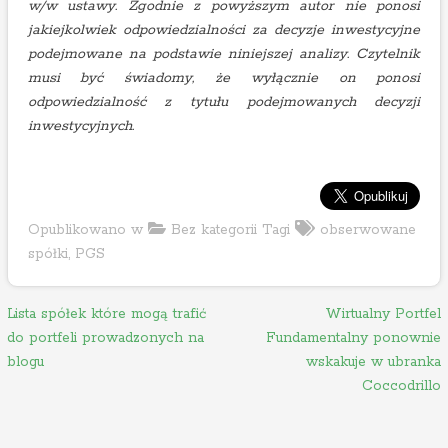
w/w ustawy. Zgodnie z powyższym autor nie ponosi
jakiejkolwiek odpowiedzialności za decyzje inwestycyjne
podejmowane na podstawie niniejszej analizy. Czytelnik
musi być świadomy, że wyłącznie on ponosi
odpowiedzialność z tytułu podejmowanych decyzji
inwestycyjnych.
Opublikowano w
Bez kategorii
Tagi
obserwowane
spółki
,
PGS
N
Lista spółek które mogą trafić
Wirtualny Portfel
do portfeli prowadzonych na
Fundamentalny ponownie
a
blogu
wskakuje w ubranka
w
Coccodrillo
i