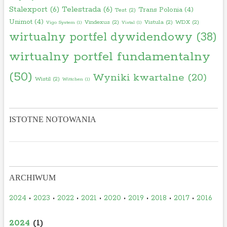
Stalexport
(6)
Telestrada
(6)
Trans Polonia
(4)
Test
(2)
Unimot
(4)
Vindexus
(2)
Vistula
(2)
WDX
(2)
Vigo System
(1)
Vistal
(1)
wirtualny portfel dywidendowy
(38)
wirtualny portfel fundamentalny
(50)
Wyniki kwartalne
(20)
Wistil
(2)
Wittchen
(1)
ISTOTNE NOTOWANIA
ARCHIWUM
2024
•
2023
•
2022
•
2021
•
2020
•
2019
•
2018
•
2017
•
2016
2024
(1)