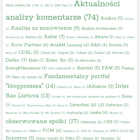
Aktualności
4fun media
(2)
11 Bit
(1)
AB
(1)
ABC Data
(1)
analizy komentarze
(74)
Ambra
(5)
Amica
Analiza na zamówienie
(9)
Analiza techniczna
(3)
(1)
Asbis
(7)
Astarta
(3)
Arteria
(2)
Archicom
(1)
Asseco Slovakia
(1)
Atal
(1)
Atlas
Auto Partner
(6)
AviaAM Leasing
(4)
BAH
(4)
Bowim
(3)
(1)
CDRL
(5)
Cloud
(2)
Cognor
(2)
Colian
(2)
Danks
(2)
Decora
(2)
Briju
(1)
Delko
(7)
Enter Air
(5)
Efekt
(3)
Eo Networks
(2)
Eurotel
(5)
FAM
(5)
Esotiq@Henderson
(3)
Fasing
ETF mWIG40TR
(1)
Fundamentalny portfel
(3)
Ferro
(2)
forum
(2)
"blogprezesa"
(14)
Inter
iAlbatros
(5)
Gobarto
(1)
Helio
(1)
Rao Lietuva
(13)
Kania
Izostal
(1)
Jak skutecznie zarabiać na giełdzie
(1)
Livechat
(6)
(3)
LSI Software
(3)
Kernel
(1)
Konsorcjum Stali
(1)
Lena
(1)
nauka
(4)
myfund.pl
(2)
Maxcom
(1)
Mex Polska
(1)
ML System
(1)
Novita
(1)
obserwowane spółki
(17)
OEX
(3)
Odlewnie
(2)
Onico
PCM
(6)
(2)
PRO-LOG
(2)
Opteam
(1)
PBKM
(1)
Pekabex
(1)
PGS
(1)
Playway
(1)
Ropczyce
(5)
Seko
(3)
Różne wyniki
(2)
skaner
(2)
Skarbiec
(2)