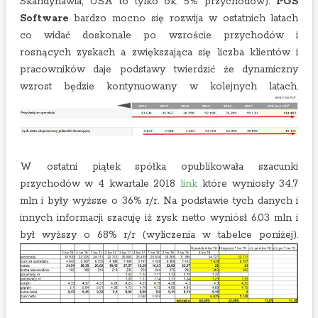
Skandynawia, USA to tylko ok. 5% przychodów).
PGS
Software
bardzo mocno się rozwija w ostatnich latach
co widać doskonale po wzroście przychodów i
rosnących zyskach a zwiększająca się liczba klientów i
pracowników daje podstawy twierdzić że dynamiczny
wzrost będzie kontynuowany w kolejnych latach.
W ostatni piątek spółka opublikowała szacunki
przychodów w 4 kwartale 2018
link
które wyniosły 34,7
mln i były wyższe o 36% r/r. Na podstawie tych danych i
innych informacji szacuję iż zysk netto wyniósł 6,03 mln i
był wyższy o 68% r/r (wyliczenia w tabelce poniżej).