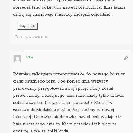
4 kwartał ale tak jak napisałeś większość wejdzie w
sprzedaż tego roku i/lub nawet kolejnych lat. Kurs ładnie
dzisiaj się zachowuje i niestety zaczyna odjeżdżać .
Odpowiedz
14 stycznia 2019 16:55
Che
Również zaliczyłem przeprowadzkę do nowego biura w
ciągu ostatniego roku. Pod koniec dnia wszyscy
pracownicy przygotowali swój sprzęt, który został
przewieziony, a kolejnego dnia rano każdy tylko ustawił
sobie wszystko tak jak mu się podobało. Klienci w
zasadzie dowiedzieli się tylko, że jesteśmy w nowej
lokalizacji. Dniówka jak dniówka, nawet jeśli wydajność
była niższa tego dnia, to klient przecież i tak płaci za
godzinę, a nie za linijki kodu.