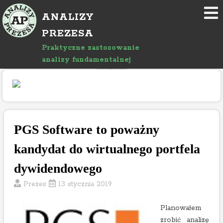
P
ANALIZY
r
z
PREZESA
e
Praktyczne zastosowanie
j
analizy fundamentalnej
d
"Rozwój bloga wspierany jest reklamami, których treść jest niezależna od prowadzącego."
ź
d
o
a
r
PGS Software to poważny
t
kandydat do wirtualnego portfela
y
k
dywidendowego
u
Prezes
13 stycznia 2019
ł
u
Planowałem
zrobić analizę