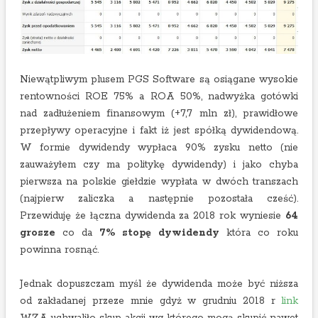
Niewątpliwym plusem PGS Software są osiągane wysokie
rentowności ROE 75% a ROA 50%, nadwyżka gotówki
nad zadłużeniem finansowym (+7,7 mln zł), prawidłowe
przepływy operacyjne i fakt iż jest spółką dywidendową.
W formie dywidendy wypłaca 90% zysku netto (nie
zauważyłem czy ma politykę dywidendy) i jako chyba
pierwsza na polskie giełdzie wypłata w dwóch transzach
(najpierw zaliczka a następnie pozostała cześć).
Przewiduję że łączna dywidenda za 2018 rok wyniesie
64
grosze
co da
7% stopę dywidendy
która co roku
powinna rosnąć.
Jednak dopuszczam myśl że dywidenda może być niższa
od zakładanej przeze mnie gdyż w grudniu 2018 r
link
WZA uchwaliło skup akcji wg którego mogą skupić nawet