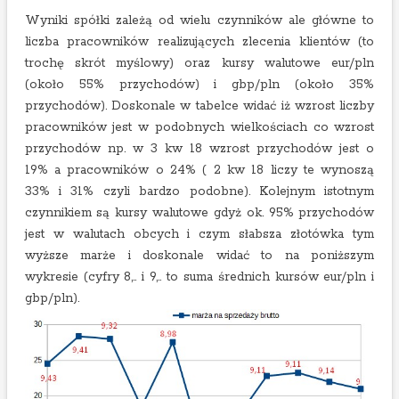
Wyniki spółki zależą od wielu czynników ale główne to
liczba pracowników realizujących zlecenia klientów (to
trochę skrót myślowy) oraz kursy walutowe eur/pln
(około 55% przychodów) i gbp/pln (około 35%
przychodów). Doskonale w tabelce widać iż wzrost liczby
pracowników jest w podobnych wielkościach co wzrost
przychodów np. w 3 kw 18 wzrost przychodów jest o
19% a pracowników o 24% ( 2 kw 18 liczy te wynoszą
33% i 31% czyli bardzo podobne). Kolejnym istotnym
czynnikiem są kursy walutowe gdyż ok. 95% przychodów
jest w walutach obcych i czym słabsza złotówka tym
wyższe marże i doskonale widać to na poniższym
wykresie (cyfry 8,.. i 9,.. to suma średnich kursów eur/pln i
gbp/pln).