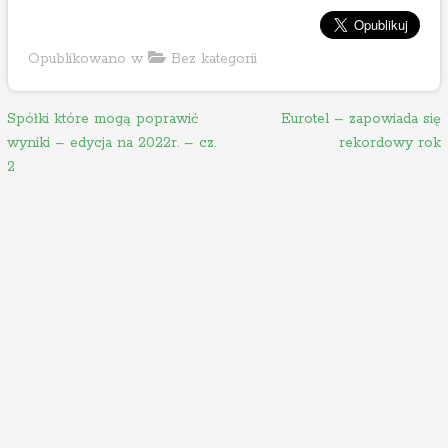
Opublikowano w
Bez kategorii
N
Spółki które mogą poprawić
Eurotel – zapowiada się
wyniki – edycja na 2022r. – cz.
rekordowy rok
a
2
w
i
g
a
c
j
a