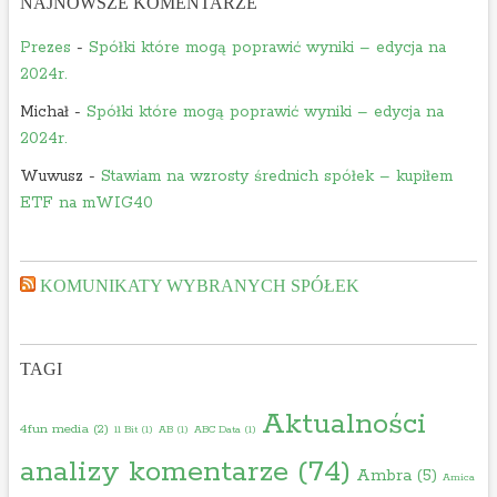
NAJNOWSZE KOMENTARZE
Prezes
-
Spółki które mogą poprawić wyniki – edycja na
2024r.
Michał
-
Spółki które mogą poprawić wyniki – edycja na
2024r.
Wuwusz
-
Stawiam na wzrosty średnich spółek – kupiłem
ETF na mWIG40
KOMUNIKATY WYBRANYCH SPÓŁEK
TAGI
Aktualności
4fun media
(2)
11 Bit
(1)
AB
(1)
ABC Data
(1)
analizy komentarze
(74)
Ambra
(5)
Amica