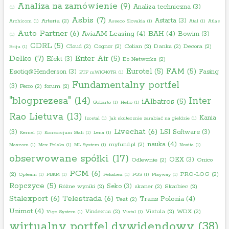
Analiza na zamówienie
(9)
Analiza techniczna
(3)
(1)
Asbis
(7)
Astarta
(3)
Arteria
(2)
Archicom
(1)
Asseco Slovakia
(1)
Atal
(1)
Atlas
Auto Partner
(6)
AviaAM Leasing
(4)
BAH
(4)
Bowim
(3)
(1)
CDRL
(5)
Cloud
(2)
Cognor
(2)
Colian
(2)
Danks
(2)
Decora
(2)
Briju
(1)
Delko
(7)
Enter Air
(5)
Efekt
(3)
Eo Networks
(2)
Eurotel
(5)
FAM
(5)
Esotiq@Henderson
(3)
Fasing
ETF mWIG40TR
(1)
Fundamentalny portfel
(3)
Ferro
(2)
forum
(2)
"blogprezesa"
(14)
Inter
iAlbatros
(5)
Gobarto
(1)
Helio
(1)
Rao Lietuva
(13)
Kania
Izostal
(1)
Jak skutecznie zarabiać na giełdzie
(1)
Livechat
(6)
(3)
LSI Software
(3)
Kernel
(1)
Konsorcjum Stali
(1)
Lena
(1)
nauka
(4)
myfund.pl
(2)
Maxcom
(1)
Mex Polska
(1)
ML System
(1)
Novita
(1)
obserwowane spółki
(17)
OEX
(3)
Odlewnie
(2)
Onico
PCM
(6)
(2)
PRO-LOG
(2)
Opteam
(1)
PBKM
(1)
Pekabex
(1)
PGS
(1)
Playway
(1)
Ropczyce
(5)
Seko
(3)
Różne wyniki
(2)
skaner
(2)
Skarbiec
(2)
Stalexport
(6)
Telestrada
(6)
Trans Polonia
(4)
Test
(2)
Unimot
(4)
Vindexus
(2)
Vistula
(2)
WDX
(2)
Vigo System
(1)
Vistal
(1)
wirtualny portfel dywidendowy
(38)