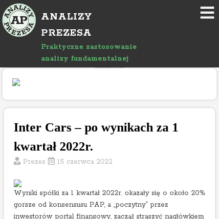
P
ANALIZY
r
z
PREZESA
e
Praktyczne zastosowanie
j
analizy fundamentalnej
d
"Rozwój bloga wspierany jest reklamami, których treść jest niezależna od prowadzącego."
ź
d
o
a
r
Inter Cars – po wynikach za 1
t
kwartał 2022r.
y
k
Prezes
15 czerwca 2022
u
ł
u
Wyniki spółki za 1 kwartał 2022r. okazały się o około 20%
gorsze od konsensusu PAP, a „poczytny” przez
inwestorów portal finansowy, zaczął straszyć nagłówkiem