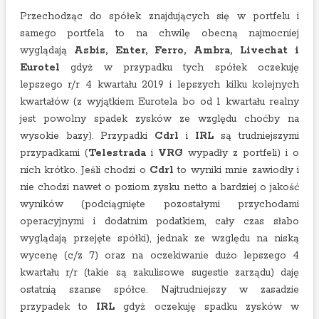
Przechodząc do spółek znajdujących się w portfelu i
samego portfela to na chwilę obecną najmocniej
wyglądają
Asbis, Enter, Ferro, Ambra, Livechat i
Eurotel
gdyż w przypadku tych spółek oczekuję
lepszego r/r 4 kwartału 2019 i lepszych kilku kolejnych
kwartałów (z wyjątkiem Eurotela bo od 1 kwartału realny
jest powolny spadek zysków ze względu choćby na
wysokie bazy). Przypadki
Cdrl
i
IRL
są trudniejszymi
przypadkami (
Telestrada
i
VRG
wypadły z portfeli) i o
nich krótko. Jeśli chodzi o
Cdrl
to wyniki mnie zawiodły i
nie chodzi nawet o poziom zysku netto a bardziej o jakość
wyników (podciągnięte pozostałymi przychodami
operacyjnymi i dodatnim podatkiem, cały czas słabo
wyglądają przejęte spółki), jednak ze względu na niską
wycenę (c/z 7) oraz na oczekiwanie dużo lepszego 4
kwartału r/r (takie są zakulisowe sugestie zarządu) daję
ostatnią szanse spółce. Najtrudniejszy w zasadzie
przypadek to
IRL
gdyż oczekuję spadku zysków w