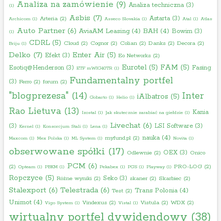
Analiza na zamówienie
(9)
Analiza techniczna
(3)
(1)
Asbis
(7)
Astarta
(3)
Arteria
(2)
Archicom
(1)
Asseco Slovakia
(1)
Atal
(1)
Atlas
Auto Partner
(6)
AviaAM Leasing
(4)
BAH
(4)
Bowim
(3)
(1)
CDRL
(5)
Cloud
(2)
Cognor
(2)
Colian
(2)
Danks
(2)
Decora
(2)
Briju
(1)
Delko
(7)
Enter Air
(5)
Efekt
(3)
Eo Networks
(2)
Eurotel
(5)
FAM
(5)
Esotiq@Henderson
(3)
Fasing
ETF mWIG40TR
(1)
Fundamentalny portfel
(3)
Ferro
(2)
forum
(2)
"blogprezesa"
(14)
Inter
iAlbatros
(5)
Gobarto
(1)
Helio
(1)
Rao Lietuva
(13)
Kania
Izostal
(1)
Jak skutecznie zarabiać na giełdzie
(1)
Livechat
(6)
(3)
LSI Software
(3)
Kernel
(1)
Konsorcjum Stali
(1)
Lena
(1)
nauka
(4)
myfund.pl
(2)
Maxcom
(1)
Mex Polska
(1)
ML System
(1)
Novita
(1)
obserwowane spółki
(17)
OEX
(3)
Odlewnie
(2)
Onico
PCM
(6)
(2)
PRO-LOG
(2)
Opteam
(1)
PBKM
(1)
Pekabex
(1)
PGS
(1)
Playway
(1)
Ropczyce
(5)
Seko
(3)
Różne wyniki
(2)
skaner
(2)
Skarbiec
(2)
Stalexport
(6)
Telestrada
(6)
Trans Polonia
(4)
Test
(2)
Unimot
(4)
Vindexus
(2)
Vistula
(2)
WDX
(2)
Vigo System
(1)
Vistal
(1)
wirtualny portfel dywidendowy
(38)