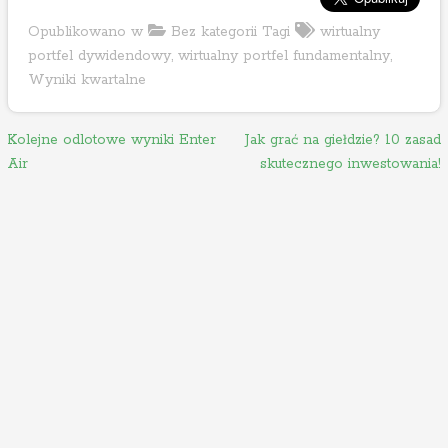
Opublikowano w
Bez kategorii
Tagi
wirtualny
portfel dywidendowy
,
wirtualny portfel fundamentalny
,
Wyniki kwartalne
N
Kolejne odlotowe wyniki Enter
Jak grać na giełdzie? 10 zasad
Air
skutecznego inwestowania!
a
w
i
g
a
c
j
a