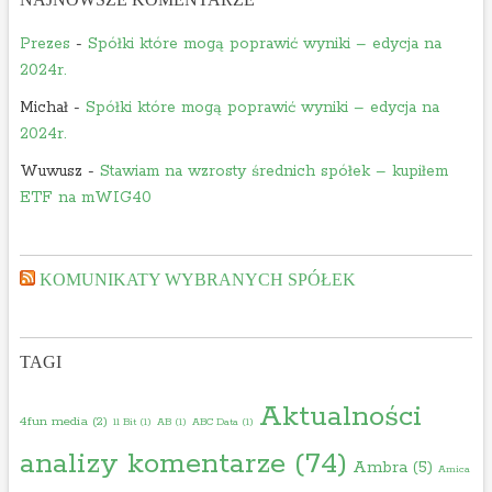
Prezes
-
Spółki które mogą poprawić wyniki – edycja na
2024r.
Michał
-
Spółki które mogą poprawić wyniki – edycja na
2024r.
Wuwusz
-
Stawiam na wzrosty średnich spółek – kupiłem
ETF na mWIG40
KOMUNIKATY WYBRANYCH SPÓŁEK
TAGI
Aktualności
4fun media
(2)
11 Bit
(1)
AB
(1)
ABC Data
(1)
analizy komentarze
(74)
Ambra
(5)
Amica