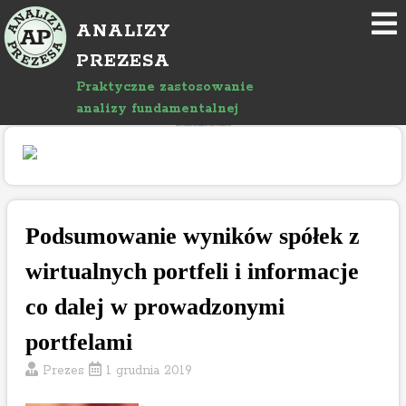
P
ANALIZY
r
z
PREZESA
e
Praktyczne zastosowanie
j
analizy fundamentalnej
d
"Rozwój bloga wspierany jest reklamami, których treść jest niezależna od prowadzącego."
ź
d
o
a
r
Podsumowanie wyników spółek z
t
wirtualnych portfeli i informacje
y
k
co dalej w prowadzonymi
u
ł
portfelami
u
Prezes
1 grudnia 2019