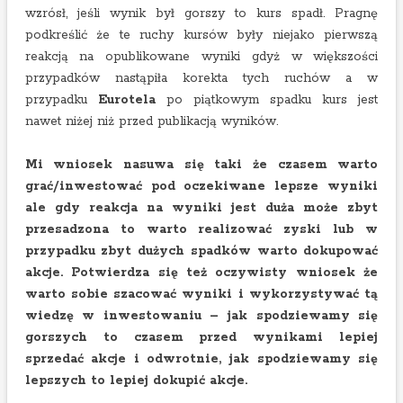
wzrósł, jeśli wynik był gorszy to kurs spadł. Pragnę
podkreślić że te ruchy kursów były niejako pierwszą
reakcją na opublikowane wyniki gdyż w większości
przypadków nastąpiła korekta tych ruchów a w
przypadku
Eurotela
po piątkowym spadku kurs jest
nawet niżej niż przed publikacją wyników.
Mi wniosek nasuwa się taki że czasem warto
grać/inwestować pod oczekiwane lepsze wyniki
ale gdy reakcja na wyniki jest duża może zbyt
przesadzona to warto realizować zyski lub w
przypadku zbyt dużych spadków warto dokupować
akcje. Potwierdza się też oczywisty wniosek że
warto sobie szacować wyniki i wykorzystywać tą
wiedzę w inwestowaniu – jak spodziewamy się
gorszych to czasem przed wynikami lepiej
sprzedać akcje i odwrotnie, jak spodziewamy się
lepszych to lepiej dokupić akcje.